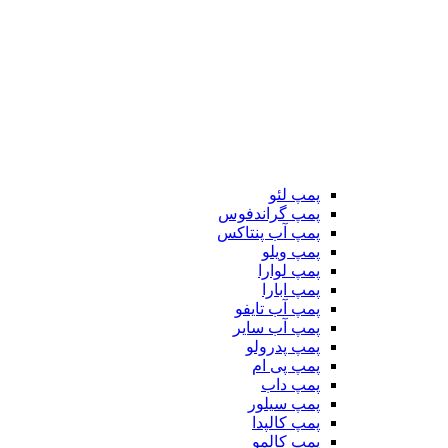
پمپ لئو
پمپ گراندفوس
پمپ آب پنتاکس
پمپ ویلو
پمپ لوارا
پمپ ابارا
پمپ آب تایفو
پمپ آب سایر
پمپ پدرولو
پمپ پی ام
پمپ داب
پمپ سیلور
پمپ کالپدا
پمپ کالمو