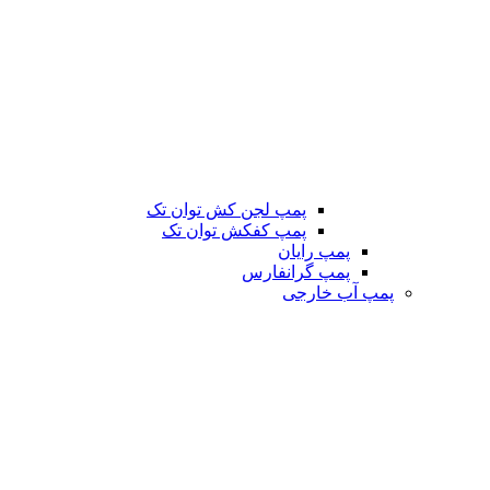
پمپ لجن کش توان تک
پمپ کفکش توان تک
پمپ رایان
پمپ گرانفارس
پمپ آب خارجی