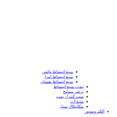
منبع انبساط واتس
منبع انبساط امرا
منبع انبساط تفسان
تیوپ منبع انبساط
پرشر سوئیچ
ست کنترل پمپ
منبع آب
مکانیکال سیل
الکتروموتور