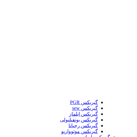
گیربکس PGR
گیربکس sew
گیربکس ایلماز
گیربکس بونفیلیولی
گیربکس رجیانا
گیربکس موتوواریو