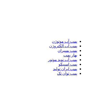
پمپ آب موتوژن
پمپ آب الکتروژن
پمپ پمپیران
بهار پمپ
پمپ آب نوید موتور
پمپ اسپیکو
پمپ ایران تولید
پمپ توان تک