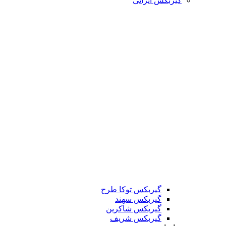
گیربکس ایرانی
گیربکس توکا طرح
گیربکس سهند
گیربکس شاکرین
گیربکس شریف