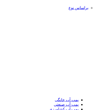
براساس نوع
پمپ آب خانگی
پمپ آب صنعتی
پمپ آب کشاورزی