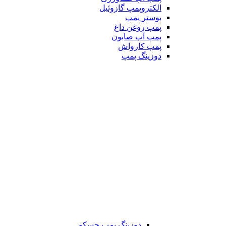
الکتروپمپ گازوئیل
بوستر پمپ
پمپ روغن داغ
پمپ آب صابون
پمپ کارواش
دوزینگ پمپ
دوزینگ پمپ جسکو