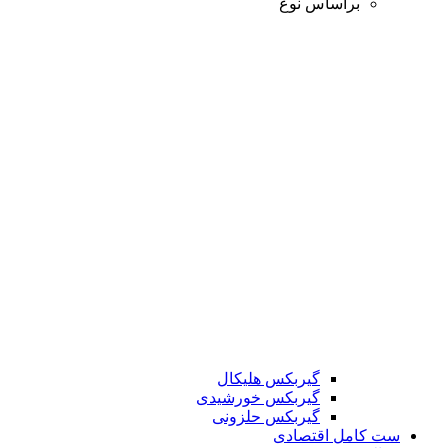
براساس نوع
گیربکس هلیکال
گیربکس خورشیدی
گیربکس حلزونی
ست کامل اقتصادی