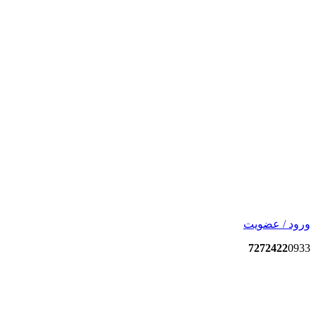
ورود / عضویت
7272422
0933