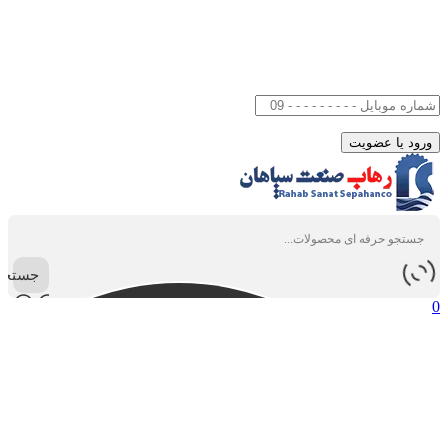
جستجو
0