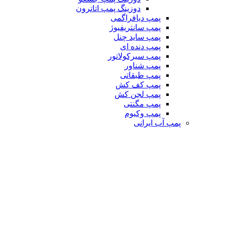
دوزینگ پمپ اتاترون
پمپ دیافراگمی
پمپ سانتریفیوژ
پمپ ساید چنل
پمپ دنده ای
پمپ سیرکولاتور
پمپ شناور
پمپ طبقاتی
پمپ کف کش
پمپ لجن کش
پمپ مگنتی
پمپ وکیوم
پمپ آب ایرانی