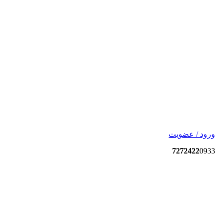
ورود / عضویت
7272422
0933