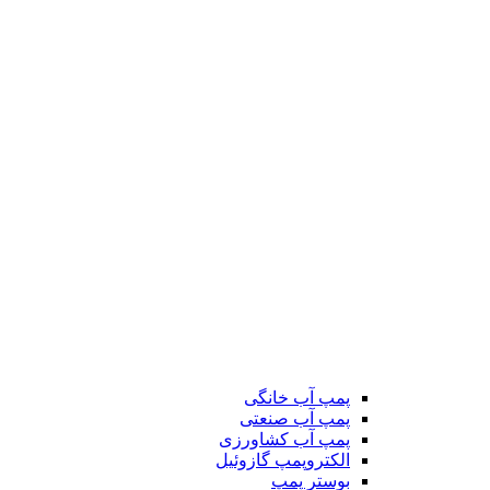
پمپ آب خانگی
پمپ آب صنعتی
پمپ آب کشاورزی
الکتروپمپ گازوئیل
بوستر پمپ