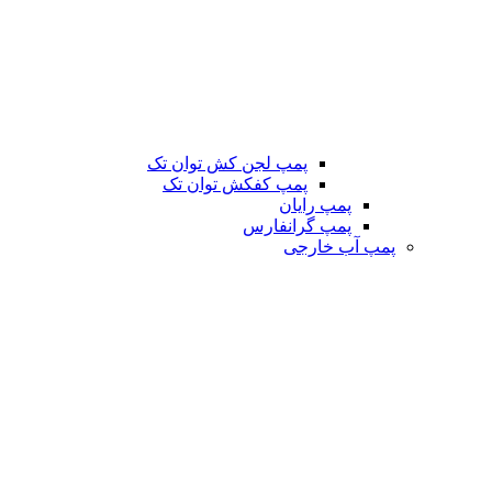
پمپ لجن کش توان تک
پمپ کفکش توان تک
پمپ رایان
پمپ گرانفارس
پمپ آب خارجی