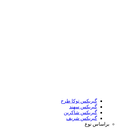
گیربکس توکا طرح
گیربکس سهند
گیربکس شاکرین
گیربکس شریف
براساس نوع