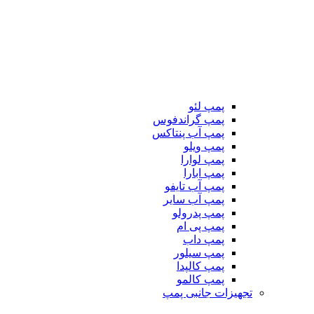
پمپ لئو
پمپ گراندفوس
پمپ آب پنتاکس
پمپ ویلو
پمپ لوارا
پمپ ابارا
پمپ آب تایفو
پمپ آب سایر
پمپ پدرولو
پمپ پی ام
پمپ داب
پمپ سیلور
پمپ کالپدا
پمپ کالمو
تجهیزات جانبی پمپ