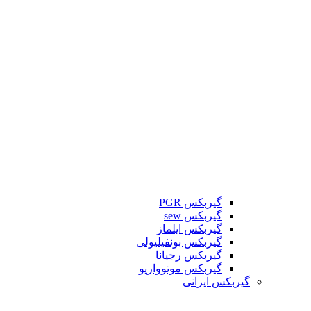
گیربکس PGR
گیربکس sew
گیربکس ایلماز
گیربکس بونفیلیولی
گیربکس رجیانا
گیربکس موتوواریو
گیربکس ایرانی