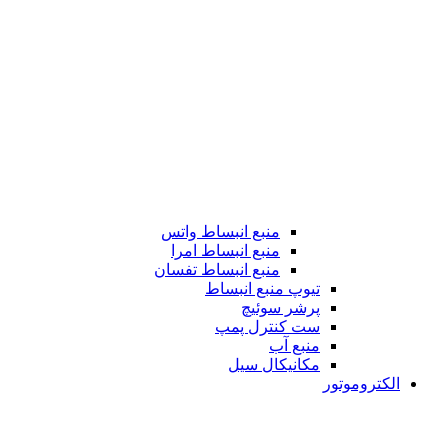
منبع انبساط واتس
منبع انبساط امرا
منبع انبساط تفسان
تیوپ منبع انبساط
پرشر سوئیچ
ست کنترل پمپ
منبع آب
مکانیکال سیل
الکتروموتور