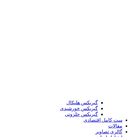
گیربکس هلیکال
گیربکس خورشیدی
گیربکس حلزونی
ست کامل اقتصادی
مقالات
گالری تصاویر