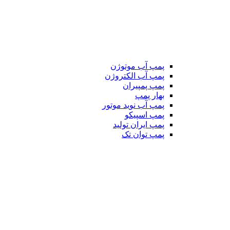
پمپ آب موتوژن
پمپ آب الکتروژن
پمپ پمپیران
بهار پمپ
پمپ آب نوید موتور
پمپ اسپیکو
پمپ ایران تولید
پمپ توان تک