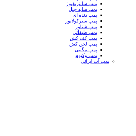
پمپ سانتریفیوژ
پمپ ساید چنل
پمپ دنده ای
پمپ سیرکولاتور
پمپ شناور
پمپ طبقاتی
پمپ کف کش
پمپ لجن کش
پمپ مگنتی
پمپ وکیوم
پمپ آب ایرانی