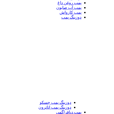
پمپ روغن داغ
پمپ آب صابون
پمپ کارواش
دوزینگ پمپ
دوزینگ پمپ جسکو
دوزینگ پمپ اتاترون
پمپ دیافراگمی