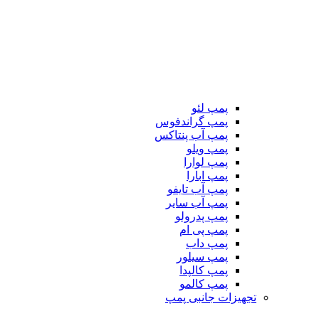
پمپ لئو
پمپ گراندفوس
پمپ آب پنتاکس
پمپ ویلو
پمپ لوارا
پمپ ابارا
پمپ آب تایفو
پمپ آب سایر
پمپ پدرولو
پمپ پی ام
پمپ داب
پمپ سیلور
پمپ کالپدا
پمپ کالمو
تجهیزات جانبی پمپ