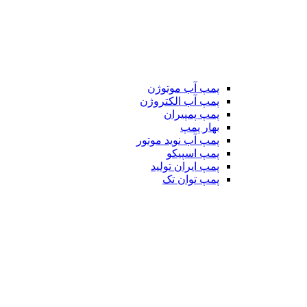
پمپ آب موتوژن
پمپ آب الکتروژن
پمپ پمپیران
بهار پمپ
پمپ آب نوید موتور
پمپ اسپیکو
پمپ ایران تولید
پمپ توان تک