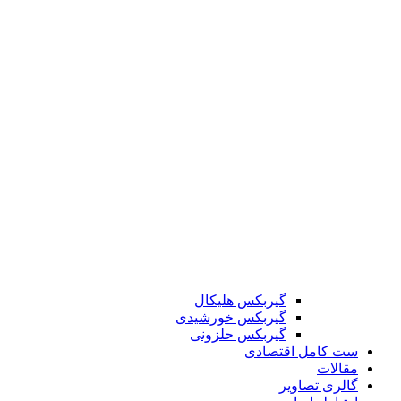
گیربکس هلیکال
گیربکس خورشیدی
گیربکس حلزونی
ست کامل اقتصادی
مقالات
گالری تصاویر