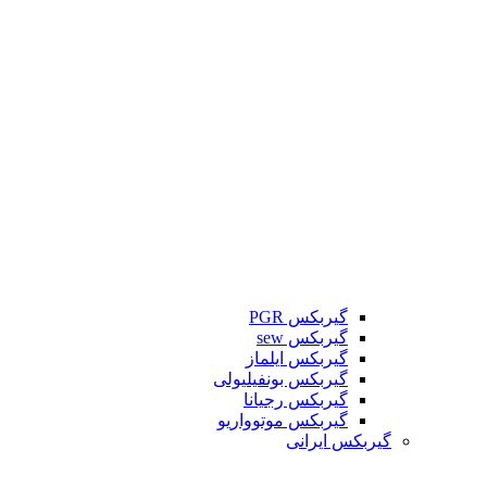
گیربکس PGR
گیربکس sew
گیربکس ایلماز
گیربکس بونفیلیولی
گیربکس رجیانا
گیربکس موتوواریو
گیربکس ایرانی