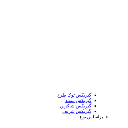
گیربکس توکا طرح
گیربکس سهند
گیربکس شاکرین
گیربکس شریف
براساس نوع