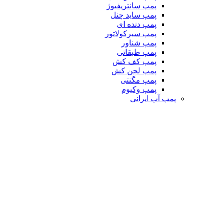
پمپ سانتریفیوژ
پمپ ساید چنل
پمپ دنده ای
پمپ سیرکولاتور
پمپ شناور
پمپ طبقاتی
پمپ کف کش
پمپ لجن کش
پمپ مگنتی
پمپ وکیوم
پمپ آب ایرانی