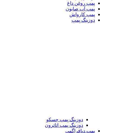
پمپ روغن داغ
پمپ آب صابون
پمپ کارواش
دوزینگ پمپ
دوزینگ پمپ جسکو
دوزینگ پمپ اتاترون
پمپ دیافراگمی