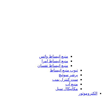
منبع انبساط واتس
منبع انبساط امرا
منبع انبساط تفسان
تیوپ منبع انبساط
پرشر سوئیچ
ست کنترل پمپ
منبع آب
مکانیکال سیل
الکتروموتور