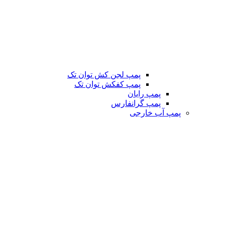
پمپ لجن کش توان تک
پمپ کفکش توان تک
پمپ رایان
پمپ گرانفارس
پمپ آب خارجی