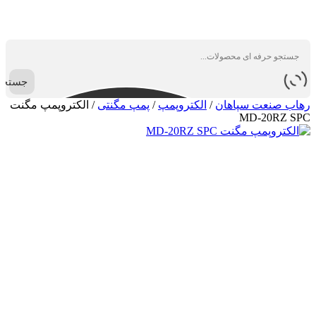
جستجو
رهاب صنعت سپاهان
/
الکتروپمپ
/
پمپ مگنتی
/
الکتروپمپ مگنت
MD-20RZ SPC