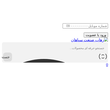
جستجو
0