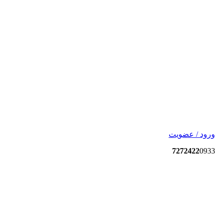
ورود / عضویت
7272422
0933