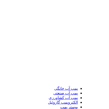
پمپ آب خانگی
پمپ آب صنعتی
پمپ آب کشاورزی
الکتروپمپ گازوئیل
بوستر پمپ