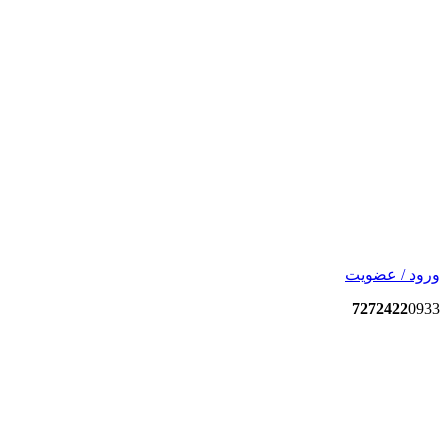
ورود / عضویت
7272422
0933