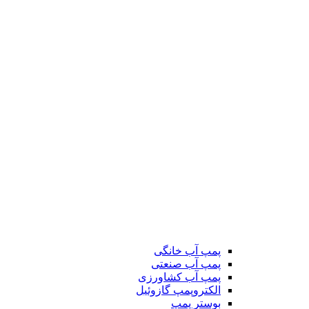
پمپ آب خانگی
پمپ آب صنعتی
پمپ آب کشاورزی
الکتروپمپ گازوئیل
بوستر پمپ