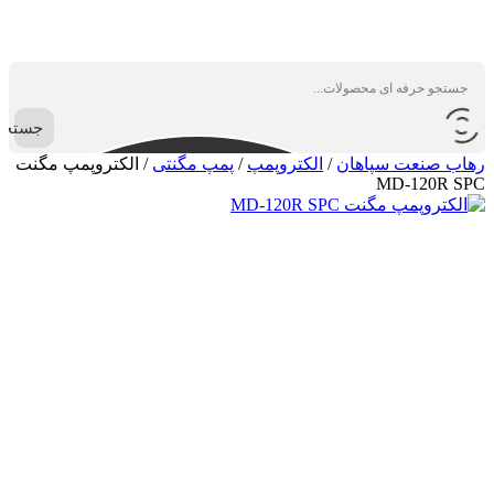
جستجو
رهاب صنعت سپاهان
/
الکتروپمپ
/
پمپ مگنتی
/
الکتروپمپ مگنت
MD-120R SPC