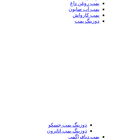
پمپ روغن داغ
پمپ آب صابون
پمپ کارواش
دوزینگ پمپ
دوزینگ پمپ جسکو
دوزینگ پمپ اتاترون
پمپ دیافراگمی