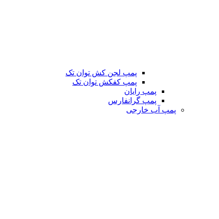
پمپ لجن کش توان تک
پمپ کفکش توان تک
پمپ رایان
پمپ گرانفارس
پمپ آب خارجی