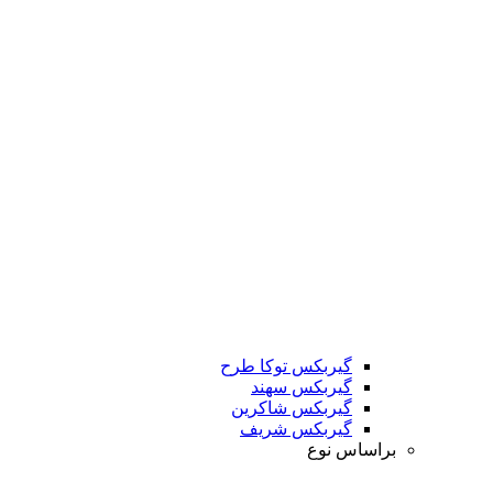
گیربکس توکا طرح
گیربکس سهند
گیربکس شاکرین
گیربکس شریف
براساس نوع