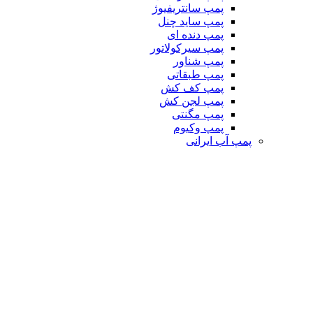
پمپ سانتریفیوژ
پمپ ساید چنل
پمپ دنده ای
پمپ سیرکولاتور
پمپ شناور
پمپ طبقاتی
پمپ کف کش
پمپ لجن کش
پمپ مگنتی
پمپ وکیوم
پمپ آب ایرانی