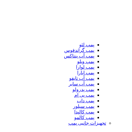
پمپ لئو
پمپ گراندفوس
پمپ آب پنتاکس
پمپ ویلو
پمپ لوارا
پمپ ابارا
پمپ آب تایفو
پمپ آب سایر
پمپ پدرولو
پمپ پی ام
پمپ داب
پمپ سیلور
پمپ کالپدا
پمپ کالمو
تجهیزات جانبی پمپ