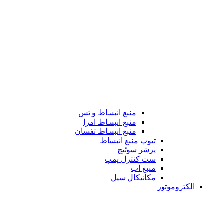
منبع انبساط واتس
منبع انبساط امرا
منبع انبساط تفسان
تیوپ منبع انبساط
پرشر سوئیچ
ست کنترل پمپ
منبع آب
مکانیکال سیل
الکتروموتور