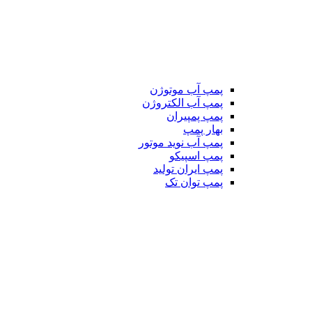
پمپ آب موتوژن
پمپ آب الکتروژن
پمپ پمپیران
بهار پمپ
پمپ آب نوید موتور
پمپ اسپیکو
پمپ ایران تولید
پمپ توان تک