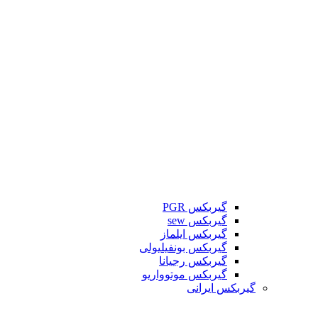
گیربکس PGR
گیربکس sew
گیربکس ایلماز
گیربکس بونفیلیولی
گیربکس رجیانا
گیربکس موتوواریو
گیربکس ایرانی