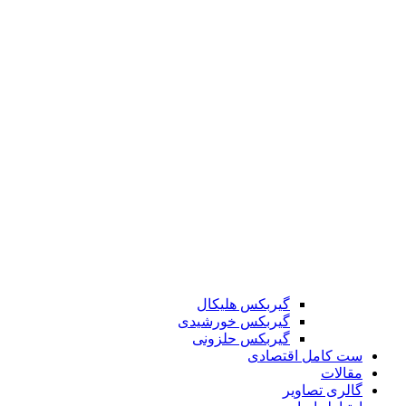
گیربکس هلیکال
گیربکس خورشیدی
گیربکس حلزونی
ست کامل اقتصادی
مقالات
گالری تصاویر