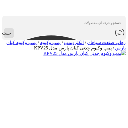
جستجو
رهاب صنعت سپاهان
/
الکتروپمپ
/
پمپ وکیوم
/
پمپ وکیوم کیان
پارس
/
پمپ وکیوم چدنی کیان پارس مدل KPV25