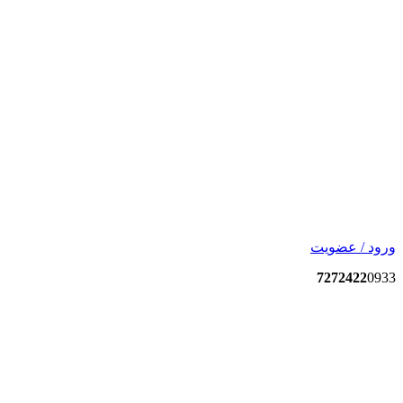
ورود / عضویت
7272422
0933