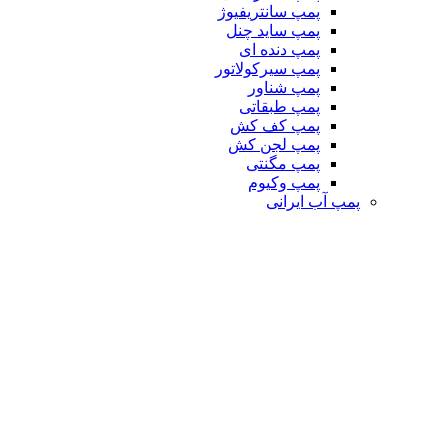
پمپ سانتریفیوژ
پمپ ساید چنل
پمپ دنده ای
پمپ سیرکولاتور
پمپ شناور
پمپ طبقاتی
پمپ کف کش
پمپ لجن کش
پمپ مگنتی
پمپ وکیوم
پمپ آب ایرانی