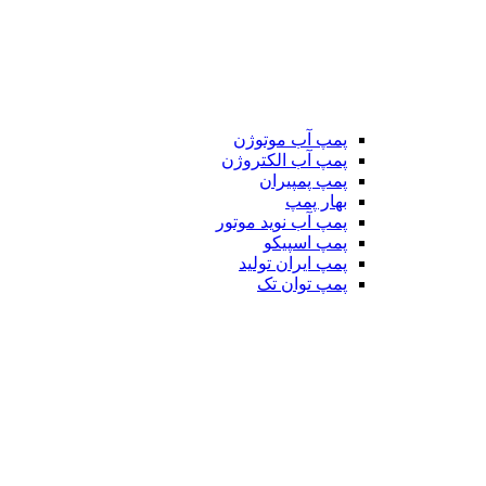
پمپ آب موتوژن
پمپ آب الکتروژن
پمپ پمپیران
بهار پمپ
پمپ آب نوید موتور
پمپ اسپیکو
پمپ ایران تولید
پمپ توان تک