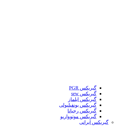
گیربکس PGR
گیربکس sew
گیربکس ایلماز
گیربکس بونفیلیولی
گیربکس رجیانا
گیربکس موتوواریو
گیربکس ایرانی