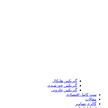
گیربکس هلیکال
گیربکس خورشیدی
گیربکس حلزونی
ست کامل اقتصادی
مقالات
گالری تصاویر