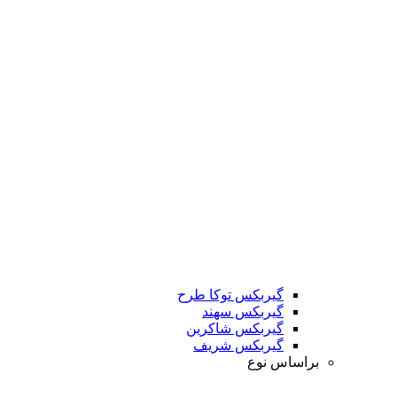
گیربکس توکا طرح
گیربکس سهند
گیربکس شاکرین
گیربکس شریف
براساس نوع