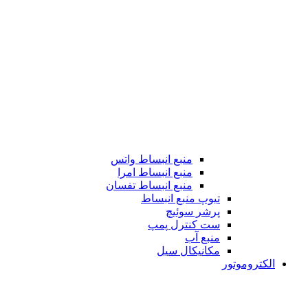
منبع انبساط واتس
منبع انبساط امرا
منبع انبساط تفسان
تیوپ منبع انبساط
پرشر سوئیچ
ست کنترل پمپ
منبع آب
مکانیکال سیل
الکتروموتور