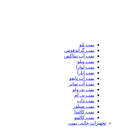
پمپ لئو
پمپ گراندفوس
پمپ آب پنتاکس
پمپ ویلو
پمپ لوارا
پمپ ابارا
پمپ آب تایفو
پمپ آب سایر
پمپ پدرولو
پمپ پی ام
پمپ داب
پمپ سیلور
پمپ کالپدا
پمپ کالمو
تجهیزات جانبی پمپ