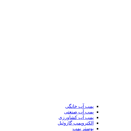
پمپ آب خانگی
پمپ آب صنعتی
پمپ آب کشاورزی
الکتروپمپ گازوئیل
بوستر پمپ