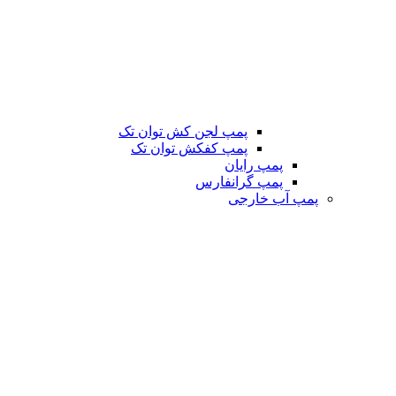
پمپ لجن کش توان تک
پمپ کفکش توان تک
پمپ رایان
پمپ گرانفارس
پمپ آب خارجی