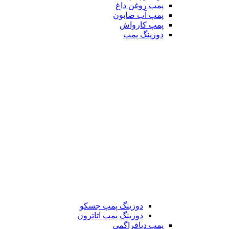
پمپ روغن داغ
پمپ آب صابون
پمپ کارواش
دوزینگ پمپ
دوزینگ پمپ جسکو
دوزینگ پمپ اتاترون
پمپ دیافراگمی