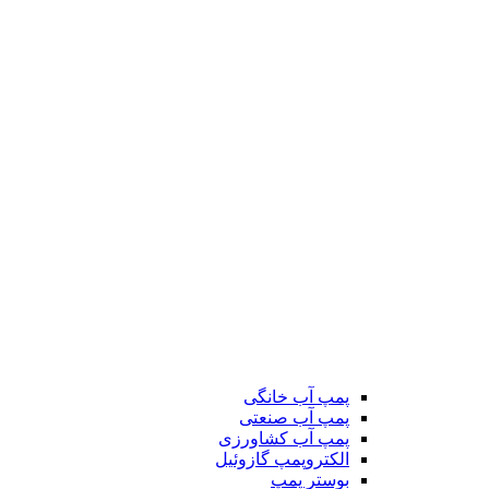
پمپ آب خانگی
پمپ آب صنعتی
پمپ آب کشاورزی
الکتروپمپ گازوئیل
بوستر پمپ