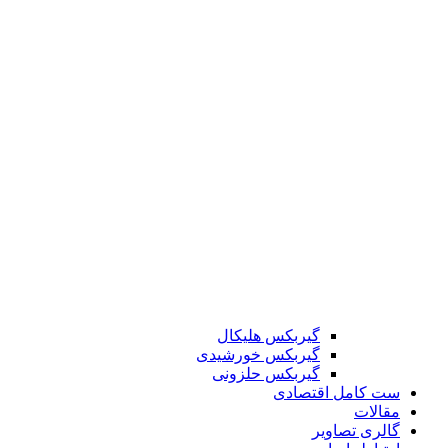
گیربکس هلیکال
گیربکس خورشیدی
گیربکس حلزونی
ست کامل اقتصادی
مقالات
گالری تصاویر