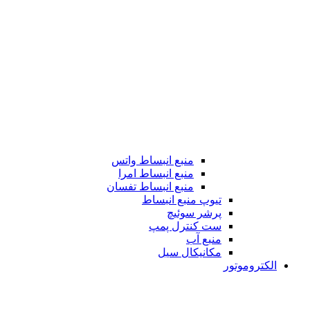
منبع انبساط واتس
منبع انبساط امرا
منبع انبساط تفسان
تیوپ منبع انبساط
پرشر سوئیچ
ست کنترل پمپ
منبع آب
مکانیکال سیل
الکتروموتور