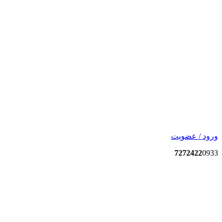
ورود / عضویت
7272422
0933