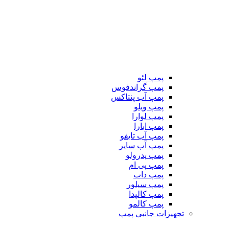
پمپ لئو
پمپ گراندفوس
پمپ آب پنتاکس
پمپ ویلو
پمپ لوارا
پمپ ابارا
پمپ آب تایفو
پمپ آب سایر
پمپ پدرولو
پمپ پی ام
پمپ داب
پمپ سیلور
پمپ کالپدا
پمپ کالمو
تجهیزات جانبی پمپ