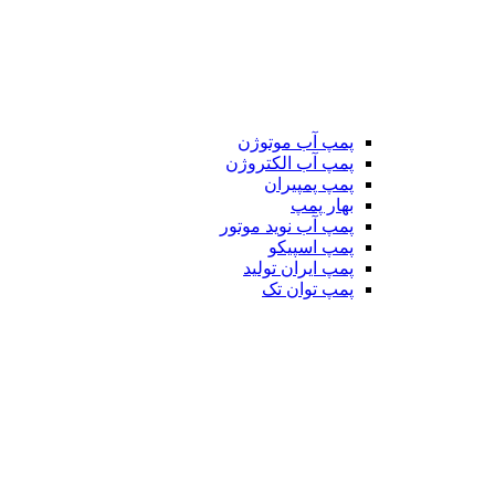
پمپ آب موتوژن
پمپ آب الکتروژن
پمپ پمپیران
بهار پمپ
پمپ آب نوید موتور
پمپ اسپیکو
پمپ ایران تولید
پمپ توان تک