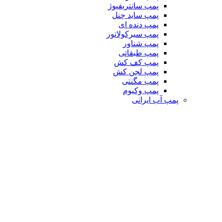
پمپ سانتریفیوژ
پمپ ساید چنل
پمپ دنده ای
پمپ سیرکولاتور
پمپ شناور
پمپ طبقاتی
پمپ کف کش
پمپ لجن کش
پمپ مگنتی
پمپ وکیوم
پمپ آب ایرانی