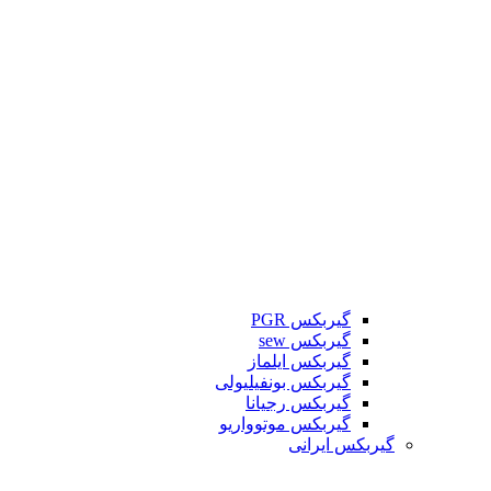
گیربکس PGR
گیربکس sew
گیربکس ایلماز
گیربکس بونفیلیولی
گیربکس رجیانا
گیربکس موتوواریو
گیربکس ایرانی