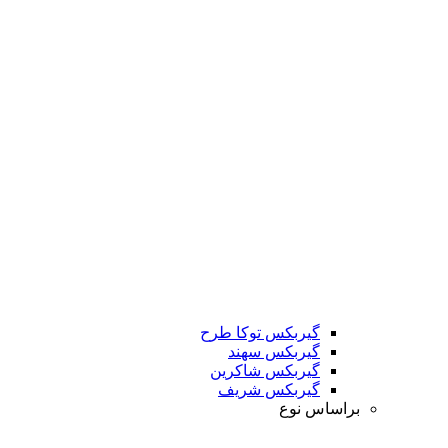
گیربکس توکا طرح
گیربکس سهند
گیربکس شاکرین
گیربکس شریف
براساس نوع