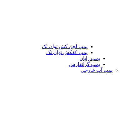
پمپ لجن کش توان تک
پمپ کفکش توان تک
پمپ رایان
پمپ گرانفارس
پمپ آب خارجی