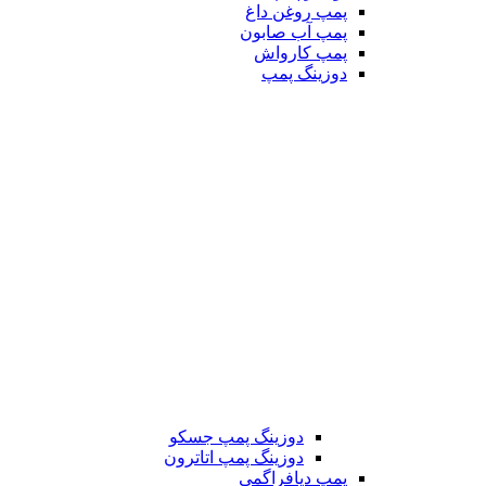
پمپ روغن داغ
پمپ آب صابون
پمپ کارواش
دوزینگ پمپ
دوزینگ پمپ جسکو
دوزینگ پمپ اتاترون
پمپ دیافراگمی