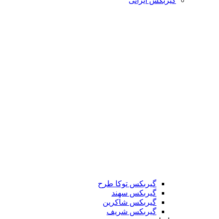
گیربکس ایرانی
گیربکس توکا طرح
گیربکس سهند
گیربکس شاکرین
گیربکس شریف