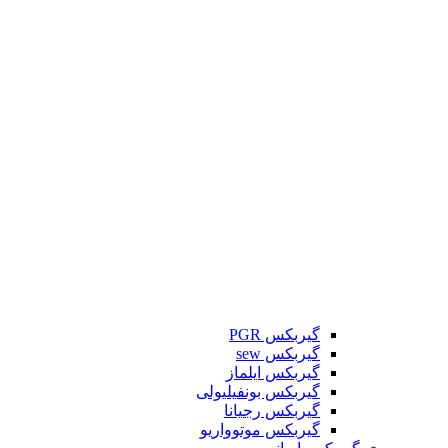
گیربکس PGR
گیربکس sew
گیربکس ایلماز
گیربکس بونفیلیولی
گیربکس رجیانا
گیربکس موتوواریو