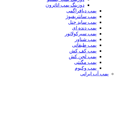
دوزینگ پمپ اتاترون
پمپ دیافراگمی
پمپ سانتریفیوژ
پمپ ساید چنل
پمپ دنده ای
پمپ سیرکولاتور
پمپ شناور
پمپ طبقاتی
پمپ کف کش
پمپ لجن کش
پمپ مگنتی
پمپ وکیوم
پمپ آب ایرانی