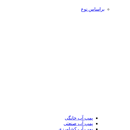
براساس نوع
پمپ آب خانگی
پمپ آب صنعتی
پمپ آب کشاورزی