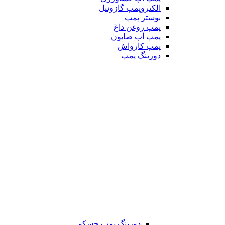
الکتروپمپ گازوئیل
بوستر پمپ
پمپ روغن داغ
پمپ آب صابون
پمپ کارواش
دوزینگ پمپ
دوزینگ پمپ جسکو