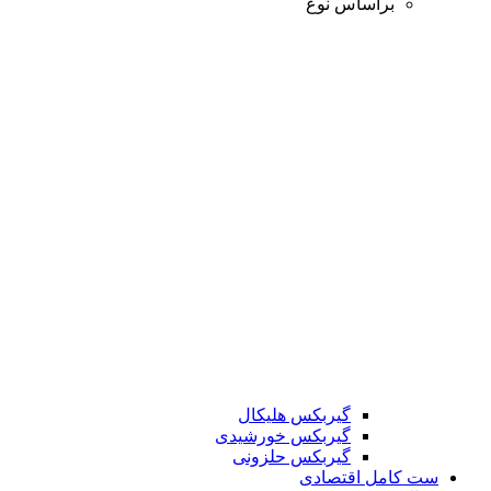
براساس نوع
گیربکس هلیکال
گیربکس خورشیدی
گیربکس حلزونی
ست کامل اقتصادی