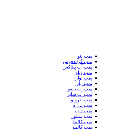
پمپ لئو
پمپ گراندفوس
پمپ آب پنتاکس
پمپ ویلو
پمپ لوارا
پمپ ابارا
پمپ آب تایفو
پمپ آب سایر
پمپ پدرولو
پمپ پی ام
پمپ داب
پمپ سیلور
پمپ کالپدا
پمپ کالمو