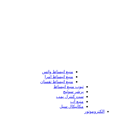
منبع انبساط واتس
منبع انبساط امرا
منبع انبساط تفسان
تیوپ منبع انبساط
پرشر سوئیچ
ست کنترل پمپ
منبع آب
مکانیکال سیل
الکتروموتور