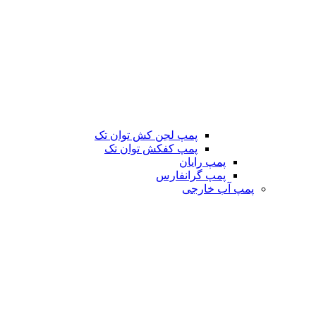
پمپ لجن کش توان تک
پمپ کفکش توان تک
پمپ رایان
پمپ گرانفارس
پمپ آب خارجی