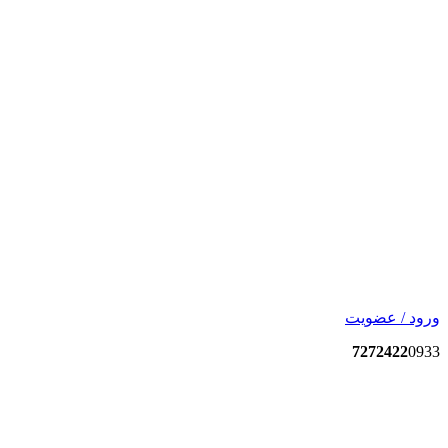
ورود / عضویت
7272422
0933