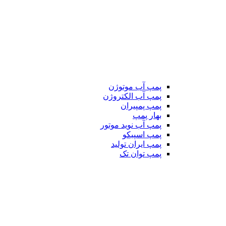
پمپ آب موتوژن
پمپ آب الکتروژن
پمپ پمپیران
بهار پمپ
پمپ آب نوید موتور
پمپ اسپیکو
پمپ ایران تولید
پمپ توان تک