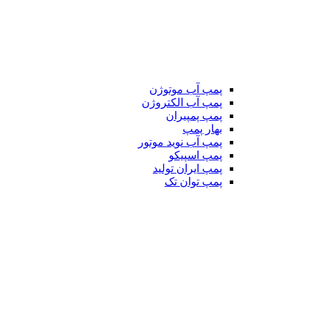
پمپ آب موتوژن
پمپ آب الکتروژن
پمپ پمپیران
بهار پمپ
پمپ آب نوید موتور
پمپ اسپیکو
پمپ ایران تولید
پمپ توان تک