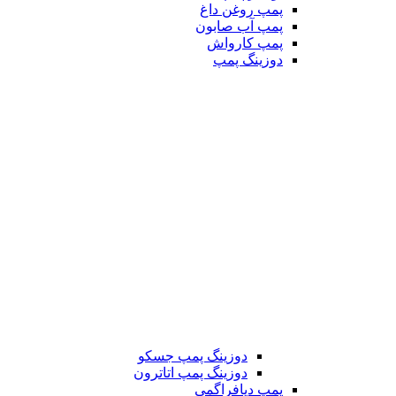
پمپ روغن داغ
پمپ آب صابون
پمپ کارواش
دوزینگ پمپ
دوزینگ پمپ جسکو
دوزینگ پمپ اتاترون
پمپ دیافراگمی