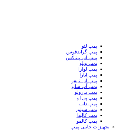
پمپ لئو
پمپ گراندفوس
پمپ آب پنتاکس
پمپ ویلو
پمپ لوارا
پمپ ابارا
پمپ آب تایفو
پمپ آب سایر
پمپ پدرولو
پمپ پی ام
پمپ داب
پمپ سیلور
پمپ کالپدا
پمپ کالمو
تجهیزات جانبی پمپ