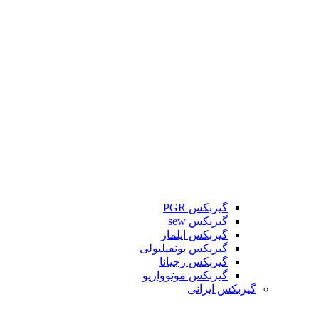
گیربکس PGR
گیربکس sew
گیربکس ایلماز
گیربکس بونفیلیولی
گیربکس رجیانا
گیربکس موتوواریو
گیربکس ایرانی