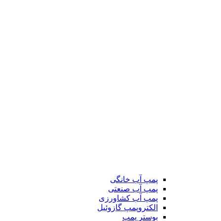
پمپ آب خانگی
پمپ آب صنعتی
پمپ آب کشاورزی
الکتروپمپ گازوئیل
بوستر پمپ