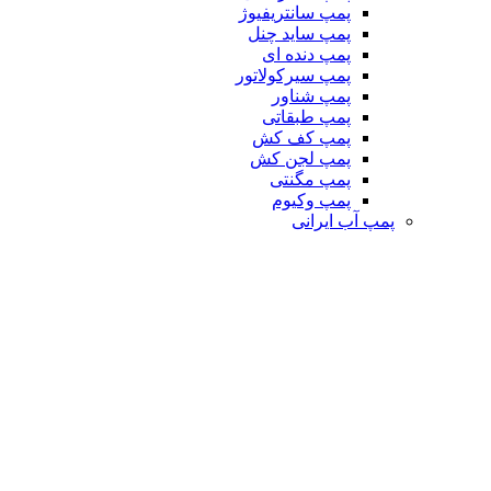
پمپ سانتریفیوژ
پمپ ساید چنل
پمپ دنده ای
پمپ سیرکولاتور
پمپ شناور
پمپ طبقاتی
پمپ کف کش
پمپ لجن کش
پمپ مگنتی
پمپ وکیوم
پمپ آب ایرانی