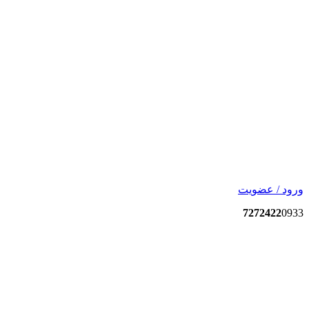
ورود / عضویت
7272422
0933