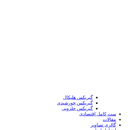
گیربکس هلیکال
گیربکس خورشیدی
گیربکس حلزونی
ست کامل اقتصادی
مقالات
گالری تصاویر