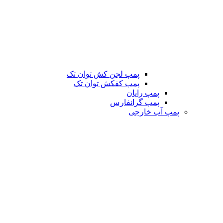
پمپ لجن کش توان تک
پمپ کفکش توان تک
پمپ رایان
پمپ گرانفارس
پمپ آب خارجی