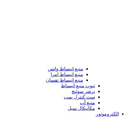
منبع انبساط واتس
منبع انبساط امرا
منبع انبساط تفسان
تیوپ منبع انبساط
پرشر سوئیچ
ست کنترل پمپ
منبع آب
مکانیکال سیل
الکتروموتور