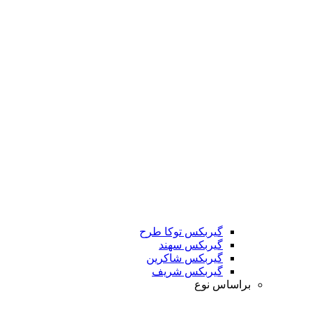
گیربکس توکا طرح
گیربکس سهند
گیربکس شاکرین
گیربکس شریف
براساس نوع