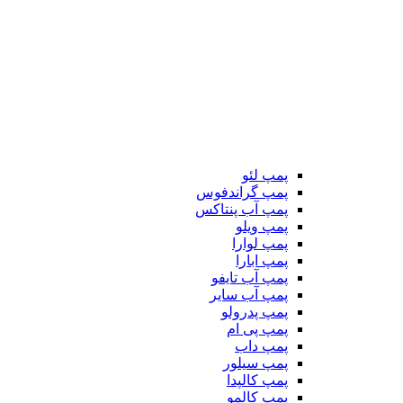
پمپ لئو
پمپ گراندفوس
پمپ آب پنتاکس
پمپ ویلو
پمپ لوارا
پمپ ابارا
پمپ آب تایفو
پمپ آب سایر
پمپ پدرولو
پمپ پی ام
پمپ داب
پمپ سیلور
پمپ کالپدا
پمپ کالمو