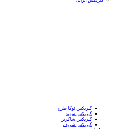
گیربکس ایرانی
گیربکس توکا طرح
گیربکس سهند
گیربکس شاکرین
گیربکس شریف