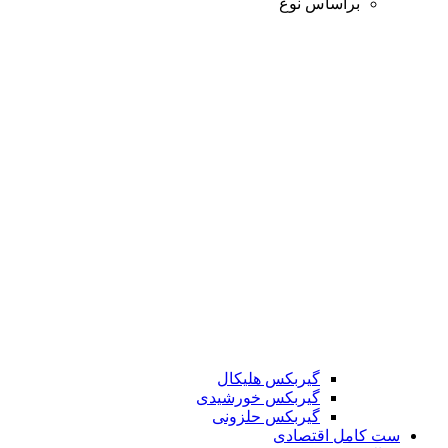
براساس نوع
گیربکس هلیکال
گیربکس خورشیدی
گیربکس حلزونی
ست کامل اقتصادی