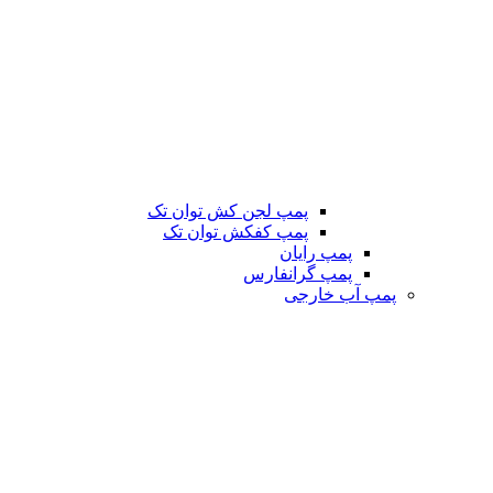
پمپ لجن کش توان تک
پمپ کفکش توان تک
پمپ رایان
پمپ گرانفارس
پمپ آب خارجی