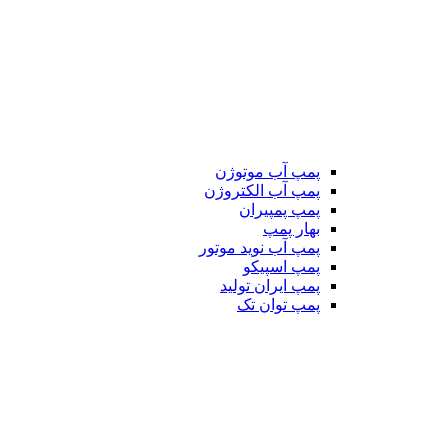
پمپ آب موتوژن
پمپ آب الکتروژن
پمپ پمپیران
بهار پمپ
پمپ آب نوید موتور
پمپ اسپیکو
پمپ ایران تولید
پمپ توان تک