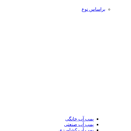
براساس نوع
پمپ آب خانگی
پمپ آب صنعتی
پمپ آب کشاورزی