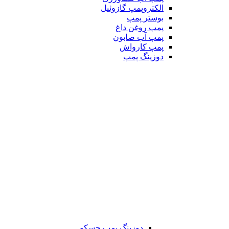
الکتروپمپ گازوئیل
بوستر پمپ
پمپ روغن داغ
پمپ آب صابون
پمپ کارواش
دوزینگ پمپ
دوزینگ پمپ جسکو