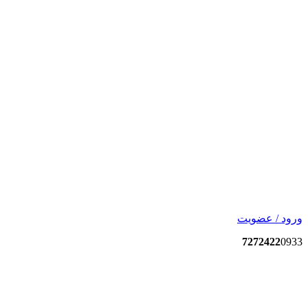
ورود / عضویت
7272422
0933