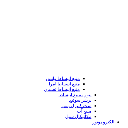
منبع انبساط واتس
منبع انبساط امرا
منبع انبساط تفسان
تیوپ منبع انبساط
پرشر سوئیچ
ست کنترل پمپ
منبع آب
مکانیکال سیل
الکتروموتور