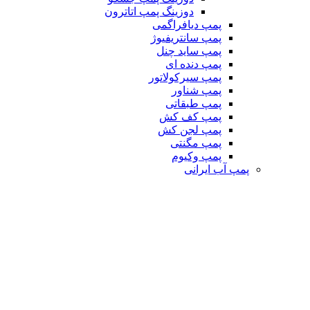
دوزینگ پمپ اتاترون
پمپ دیافراگمی
پمپ سانتریفیوژ
پمپ ساید چنل
پمپ دنده ای
پمپ سیرکولاتور
پمپ شناور
پمپ طبقاتی
پمپ کف کش
پمپ لجن کش
پمپ مگنتی
پمپ وکیوم
پمپ آب ایرانی