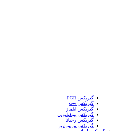
گیربکس PGR
گیربکس sew
گیربکس ایلماز
گیربکس بونفیلیولی
گیربکس رجیانا
گیربکس موتوواریو