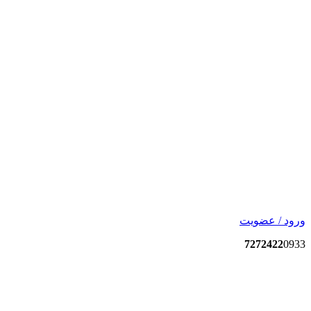
ورود / عضویت
7272422
0933