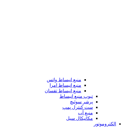
منبع انبساط واتس
منبع انبساط امرا
منبع انبساط تفسان
تیوپ منبع انبساط
پرشر سوئیچ
ست کنترل پمپ
منبع آب
مکانیکال سیل
الکتروموتور