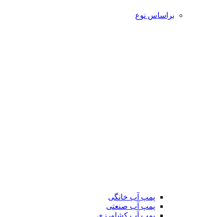
براساس نوع
پمپ آب خانگی
پمپ آب صنعتی
پمپ آب کشاورزی