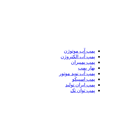
پمپ آب موتوژن
پمپ آب الکتروژن
پمپ پمپیران
بهار پمپ
پمپ آب نوید موتور
پمپ اسپیکو
پمپ ایران تولید
پمپ توان تک