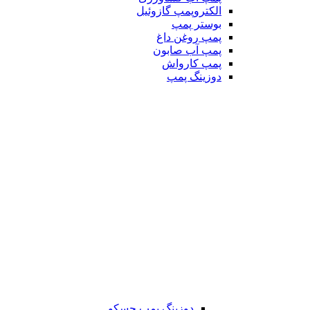
الکتروپمپ گازوئیل
بوستر پمپ
پمپ روغن داغ
پمپ آب صابون
پمپ کارواش
دوزینگ پمپ
دوزینگ پمپ جسکو