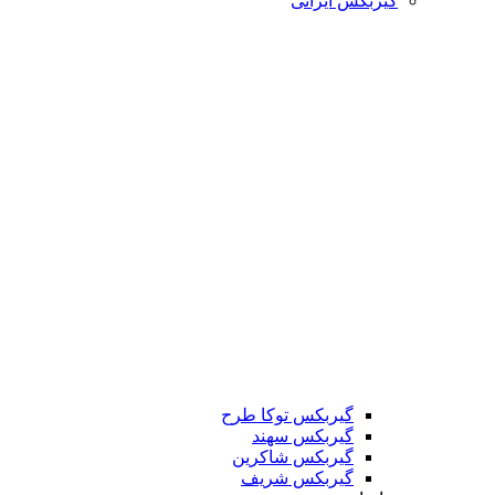
گیربکس ایرانی
گیربکس توکا طرح
گیربکس سهند
گیربکس شاکرین
گیربکس شریف