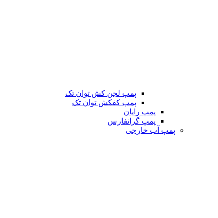
پمپ لجن کش توان تک
پمپ کفکش توان تک
پمپ رایان
پمپ گرانفارس
پمپ آب خارجی