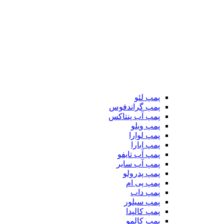
پمپ لئو
پمپ گراندفوس
پمپ آب پنتاکس
پمپ ویلو
پمپ لوارا
پمپ ابارا
پمپ آب تایفو
پمپ آب سایر
پمپ پدرولو
پمپ پی ام
پمپ داب
پمپ سیلور
پمپ کالپدا
پمپ کالمو