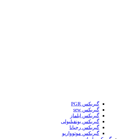
گیربکس PGR
گیربکس sew
گیربکس ایلماز
گیربکس بونفیلیولی
گیربکس رجیانا
گیربکس موتوواریو