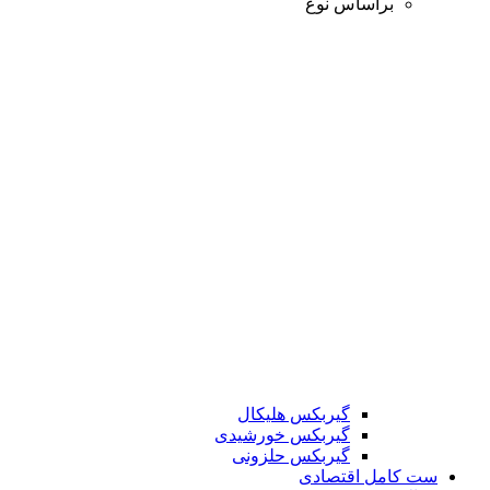
براساس نوع
گیربکس هلیکال
گیربکس خورشیدی
گیربکس حلزونی
ست کامل اقتصادی