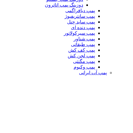
دوزینگ پمپ اتاترون
پمپ دیافراگمی
پمپ سانتریفیوژ
پمپ ساید چنل
پمپ دنده ای
پمپ سیرکولاتور
پمپ شناور
پمپ طبقاتی
پمپ کف کش
پمپ لجن کش
پمپ مگنتی
پمپ وکیوم
پمپ آب ایرانی