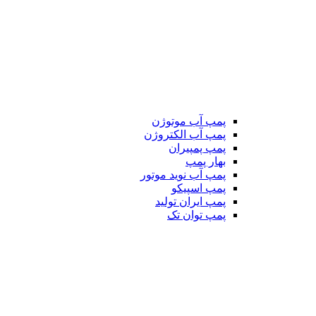
پمپ آب موتوژن
پمپ آب الکتروژن
پمپ پمپیران
بهار پمپ
پمپ آب نوید موتور
پمپ اسپیکو
پمپ ایران تولید
پمپ توان تک