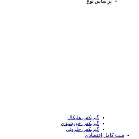
براساس نوع
گیربکس هلیکال
گیربکس خورشیدی
گیربکس حلزونی
ست کامل اقتصادی