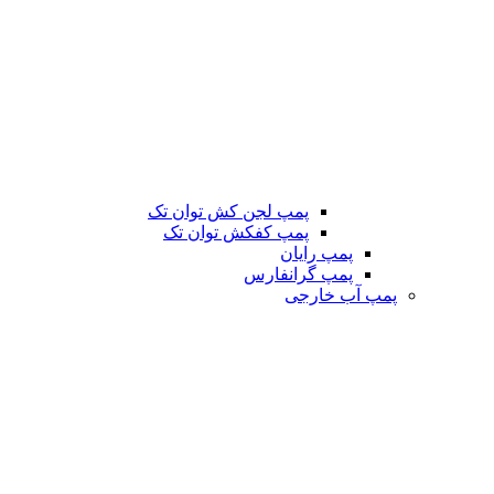
پمپ لجن کش توان تک
پمپ کفکش توان تک
پمپ رایان
پمپ گرانفارس
پمپ آب خارجی