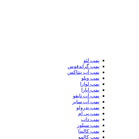
پمپ لئو
پمپ گراندفوس
پمپ آب پنتاکس
پمپ ویلو
پمپ لوارا
پمپ ابارا
پمپ آب تایفو
پمپ آب سایر
پمپ پدرولو
پمپ پی ام
پمپ داب
پمپ سیلور
پمپ کالپدا
پمپ کالمو