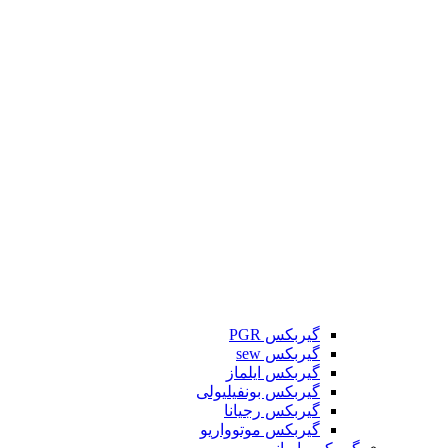
گیربکس PGR
گیربکس sew
گیربکس ایلماز
گیربکس بونفیلیولی
گیربکس رجیانا
گیربکس موتوواریو