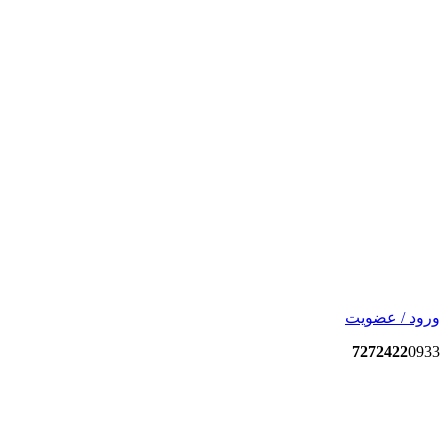
ورود / عضویت
7272422
0933