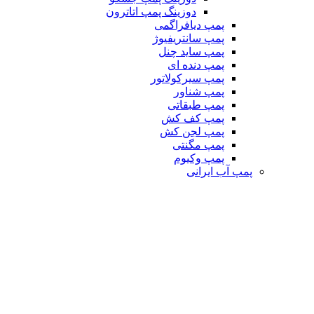
دوزینگ پمپ اتاترون
پمپ دیافراگمی
پمپ سانتریفیوژ
پمپ ساید چنل
پمپ دنده ای
پمپ سیرکولاتور
پمپ شناور
پمپ طبقاتی
پمپ کف کش
پمپ لجن کش
پمپ مگنتی
پمپ وکیوم
پمپ آب ایرانی