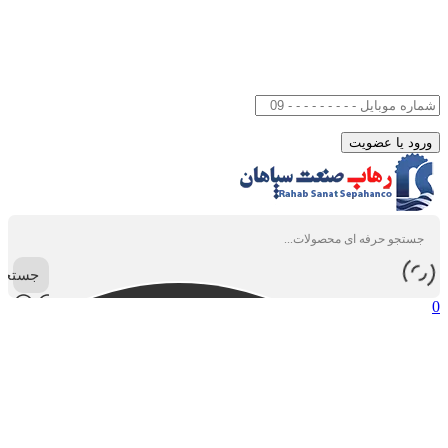
جستجو
0