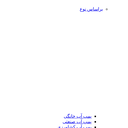
براساس نوع
پمپ آب خانگی
پمپ آب صنعتی
پمپ آب کشاورزی