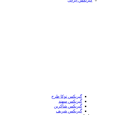
گیربکس ایرانی
گیربکس توکا طرح
گیربکس سهند
گیربکس شاکرین
گیربکس شریف