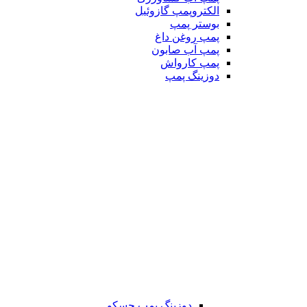
الکتروپمپ گازوئیل
بوستر پمپ
پمپ روغن داغ
پمپ آب صابون
پمپ کارواش
دوزینگ پمپ
دوزینگ پمپ جسکو