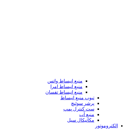
منبع انبساط واتس
منبع انبساط امرا
منبع انبساط تفسان
تیوپ منبع انبساط
پرشر سوئیچ
ست کنترل پمپ
منبع آب
مکانیکال سیل
الکتروموتور