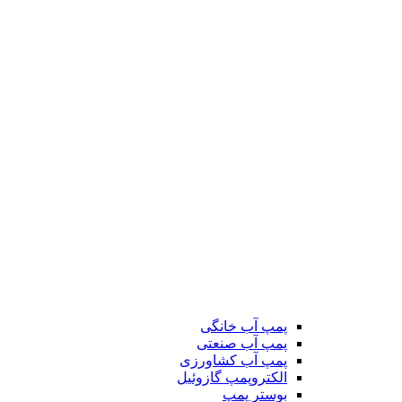
پمپ آب خانگی
پمپ آب صنعتی
پمپ آب کشاورزی
الکتروپمپ گازوئیل
بوستر پمپ