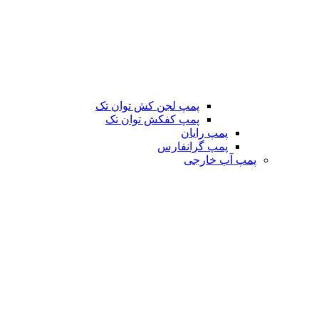
پمپ لجن کش توان تک
پمپ کفکش توان تک
پمپ رایان
پمپ گرانفارس
پمپ آب خارجی