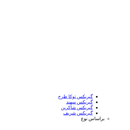
گیربکس توکا طرح
گیربکس سهند
گیربکس شاکرین
گیربکس شریف
براساس نوع