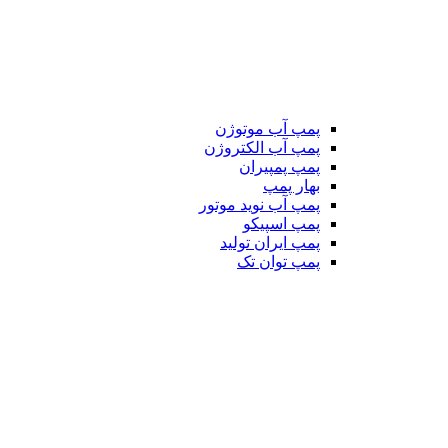
پمپ آب موتوژن
پمپ آب الکتروژن
پمپ پمپیران
بهار پمپ
پمپ آب نوید موتور
پمپ اسپیکو
پمپ ایران تولید
پمپ توان تک