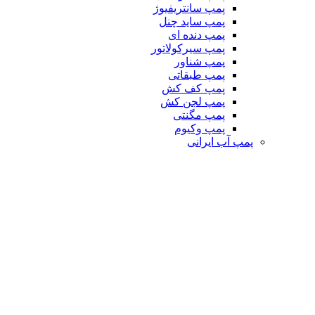
پمپ سانتریفیوژ
پمپ ساید چنل
پمپ دنده ای
پمپ سیرکولاتور
پمپ شناور
پمپ طبقاتی
پمپ کف کش
پمپ لجن کش
پمپ مگنتی
پمپ وکیوم
پمپ آب ایرانی