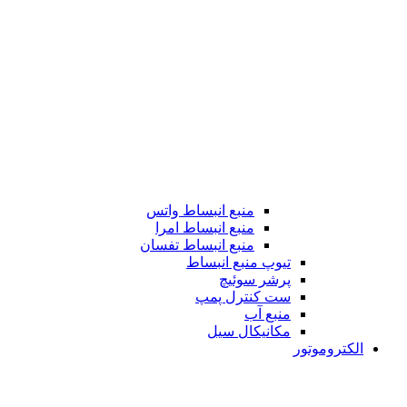
منبع انبساط واتس
منبع انبساط امرا
منبع انبساط تفسان
تیوپ منبع انبساط
پرشر سوئیچ
ست کنترل پمپ
منبع آب
مکانیکال سیل
الکتروموتور