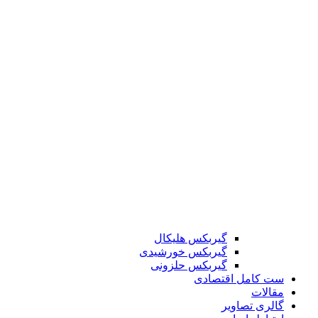
گیربکس هلیکال
گیربکس خورشیدی
گیربکس حلزونی
ست کامل اقتصادی
مقالات
گالری تصاویر