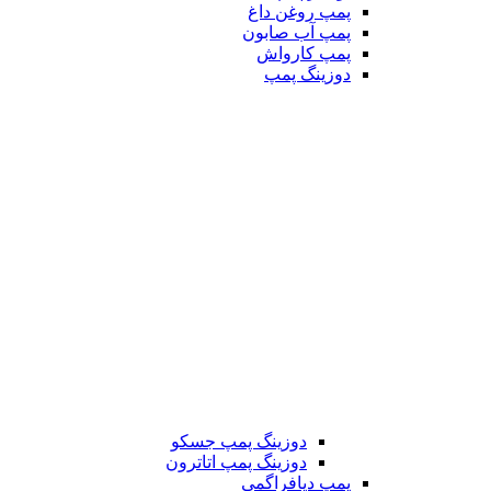
پمپ روغن داغ
پمپ آب صابون
پمپ کارواش
دوزینگ پمپ
دوزینگ پمپ جسکو
دوزینگ پمپ اتاترون
پمپ دیافراگمی