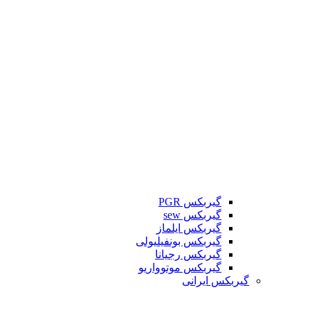
گیربکس PGR
گیربکس sew
گیربکس ایلماز
گیربکس بونفیلیولی
گیربکس رجیانا
گیربکس موتوواریو
گیربکس ایرانی