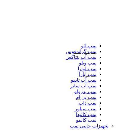
پمپ لئو
پمپ گراندفوس
پمپ آب پنتاکس
پمپ ویلو
پمپ لوارا
پمپ ابارا
پمپ آب تایفو
پمپ آب سایر
پمپ پدرولو
پمپ پی ام
پمپ داب
پمپ سیلور
پمپ کالپدا
پمپ کالمو
تجهیزات جانبی پمپ