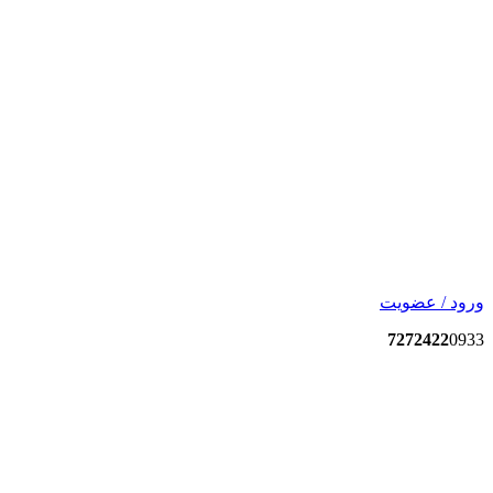
ورود / عضویت
7272422
0933