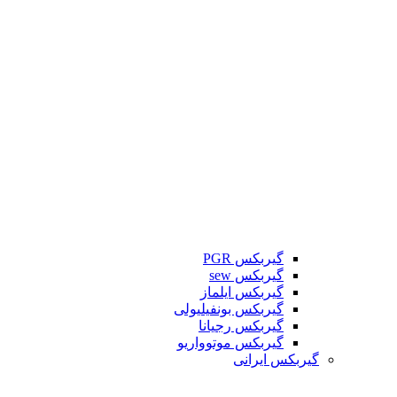
گیربکس PGR
گیربکس sew
گیربکس ایلماز
گیربکس بونفیلیولی
گیربکس رجیانا
گیربکس موتوواریو
گیربکس ایرانی