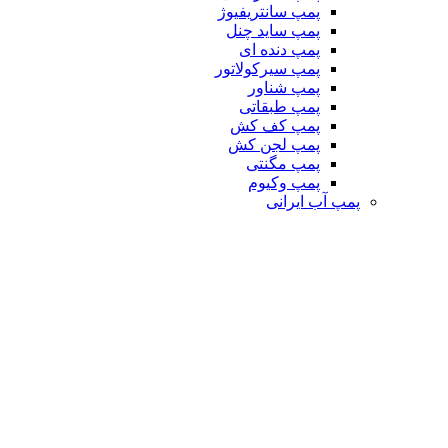
پمپ سانتریفیوژ
پمپ ساید چنل
پمپ دنده ای
پمپ سیرکولاتور
پمپ شناور
پمپ طبقاتی
پمپ کف کش
پمپ لجن کش
پمپ مگنتی
پمپ وکیوم
پمپ آب ایرانی