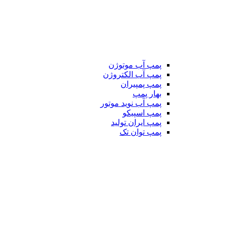
پمپ آب موتوژن
پمپ آب الکتروژن
پمپ پمپیران
بهار پمپ
پمپ آب نوید موتور
پمپ اسپیکو
پمپ ایران تولید
پمپ توان تک