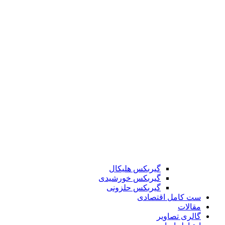
گیربکس هلیکال
گیربکس خورشیدی
گیربکس حلزونی
ست کامل اقتصادی
مقالات
گالری تصاویر