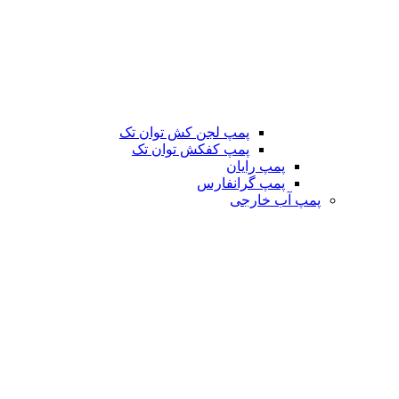
پمپ لجن کش توان تک
پمپ کفکش توان تک
پمپ رایان
پمپ گرانفارس
پمپ آب خارجی