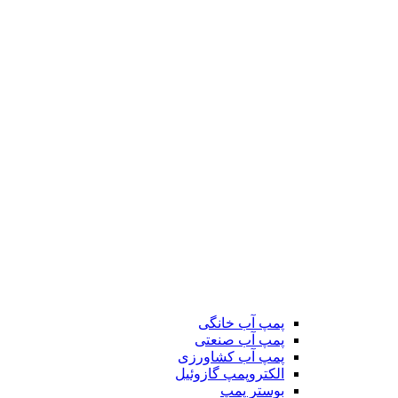
پمپ آب خانگی
پمپ آب صنعتی
پمپ آب کشاورزی
الکتروپمپ گازوئیل
بوستر پمپ