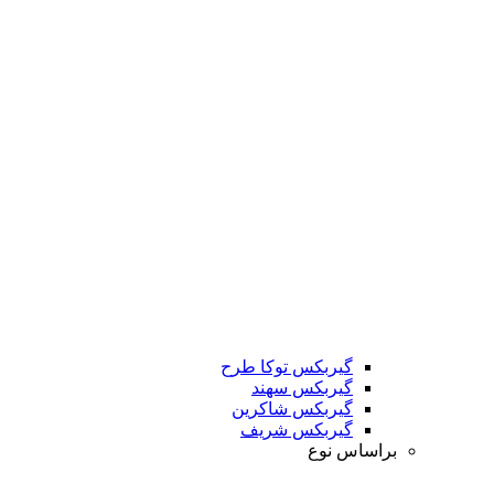
گیربکس توکا طرح
گیربکس سهند
گیربکس شاکرین
گیربکس شریف
براساس نوع