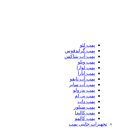
پمپ لئو
پمپ گراندفوس
پمپ آب پنتاکس
پمپ ویلو
پمپ لوارا
پمپ ابارا
پمپ آب تایفو
پمپ آب سایر
پمپ پدرولو
پمپ پی ام
پمپ داب
پمپ سیلور
پمپ کالپدا
پمپ کالمو
تجهیزات جانبی پمپ