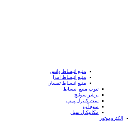
منبع انبساط واتس
منبع انبساط امرا
منبع انبساط تفسان
تیوپ منبع انبساط
پرشر سوئیچ
ست کنترل پمپ
منبع آب
مکانیکال سیل
الکتروموتور