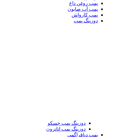
پمپ روغن داغ
پمپ آب صابون
پمپ کارواش
دوزینگ پمپ
دوزینگ پمپ جسکو
دوزینگ پمپ اتاترون
پمپ دیافراگمی