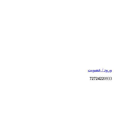
ورود / عضویت
7272422
0933