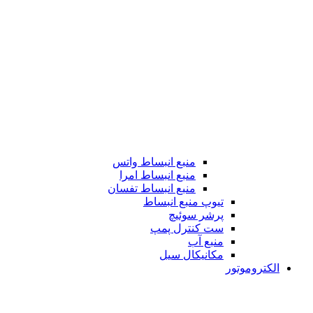
منبع انبساط واتس
منبع انبساط امرا
منبع انبساط تفسان
تیوپ منبع انبساط
پرشر سوئیچ
ست کنترل پمپ
منبع آب
مکانیکال سیل
الکتروموتور