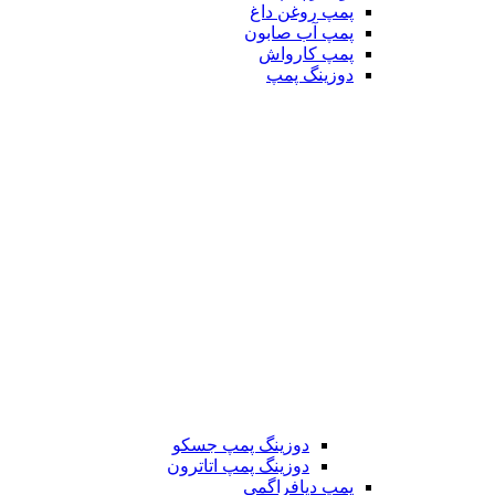
پمپ روغن داغ
پمپ آب صابون
پمپ کارواش
دوزینگ پمپ
دوزینگ پمپ جسکو
دوزینگ پمپ اتاترون
پمپ دیافراگمی