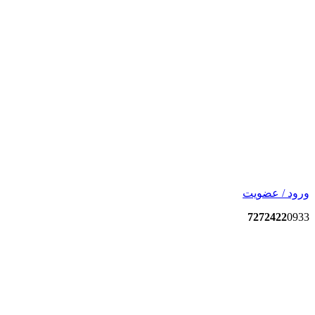
ورود / عضویت
7272422
0933