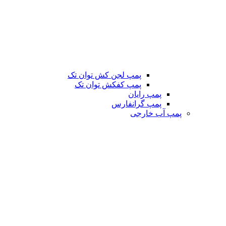
پمپ لجن کش توان تک
پمپ کفکش توان تک
پمپ رایان
پمپ گرانفارس
پمپ آب خارجی