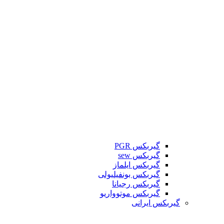
گیربکس PGR
گیربکس sew
گیربکس ایلماز
گیربکس بونفیلیولی
گیربکس رجیانا
گیربکس موتوواریو
گیربکس ایرانی