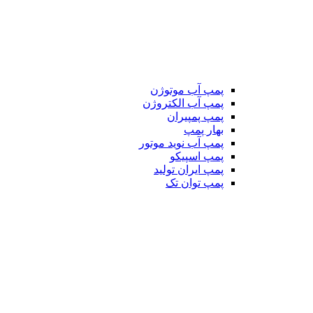
پمپ آب موتوژن
پمپ آب الکتروژن
پمپ پمپیران
بهار پمپ
پمپ آب نوید موتور
پمپ اسپیکو
پمپ ایران تولید
پمپ توان تک