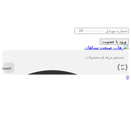
جستجو
0