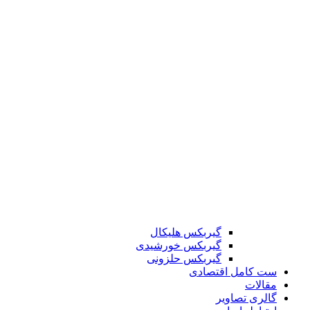
گیربکس هلیکال
گیربکس خورشیدی
گیربکس حلزونی
ست کامل اقتصادی
مقالات
گالری تصاویر