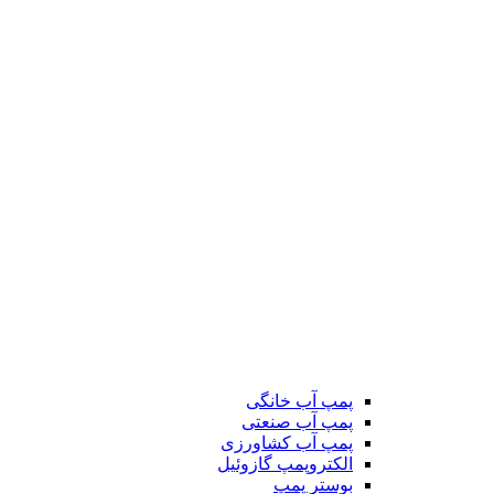
پمپ آب خانگی
پمپ آب صنعتی
پمپ آب کشاورزی
الکتروپمپ گازوئیل
بوستر پمپ