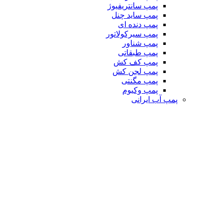
پمپ سانتریفیوژ
پمپ ساید چنل
پمپ دنده ای
پمپ سیرکولاتور
پمپ شناور
پمپ طبقاتی
پمپ کف کش
پمپ لجن کش
پمپ مگنتی
پمپ وکیوم
پمپ آب ایرانی