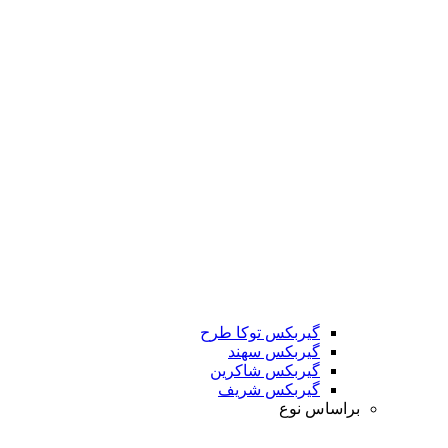
گیربکس توکا طرح
گیربکس سهند
گیربکس شاکرین
گیربکس شریف
براساس نوع