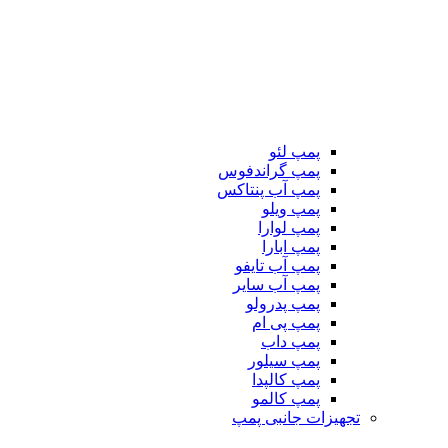
پمپ لئو
پمپ گراندفوس
پمپ آب پنتاکس
پمپ ویلو
پمپ لوارا
پمپ ابارا
پمپ آب تایفو
پمپ آب سایر
پمپ پدرولو
پمپ پی ام
پمپ داب
پمپ سیلور
پمپ کالپدا
پمپ کالمو
تجهیزات جانبی پمپ