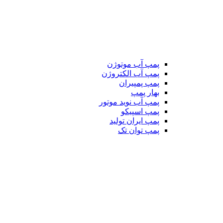
پمپ آب موتوژن
پمپ آب الکتروژن
پمپ پمپیران
بهار پمپ
پمپ آب نوید موتور
پمپ اسپیکو
پمپ ایران تولید
پمپ توان تک