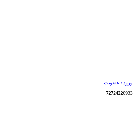
ورود / عضویت
7272422
0933