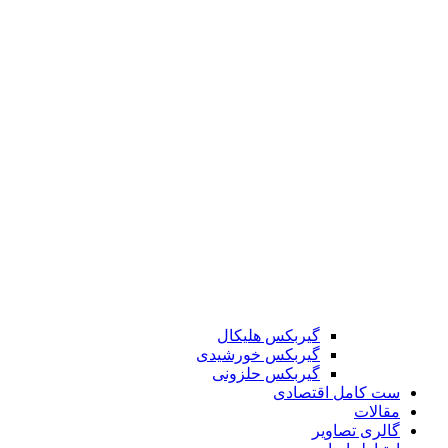
گیربکس هلیکال
گیربکس خورشیدی
گیربکس حلزونی
ست کامل اقتصادی
مقالات
گالری تصاویر