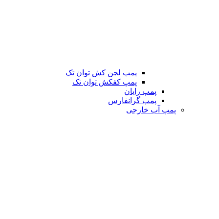
پمپ لجن کش توان تک
پمپ کفکش توان تک
پمپ رایان
پمپ گرانفارس
پمپ آب خارجی