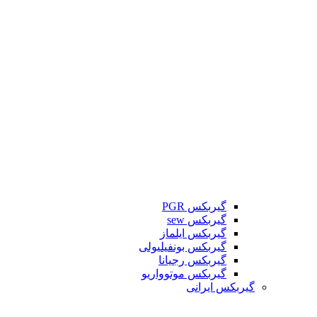
گیربکس PGR
گیربکس sew
گیربکس ایلماز
گیربکس بونفیلیولی
گیربکس رجیانا
گیربکس موتوواریو
گیربکس ایرانی