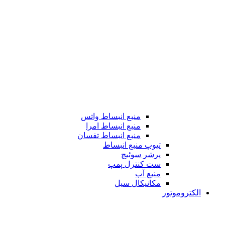
منبع انبساط واتس
منبع انبساط امرا
منبع انبساط تفسان
تیوپ منبع انبساط
پرشر سوئیچ
ست کنترل پمپ
منبع آب
مکانیکال سیل
الکتروموتور