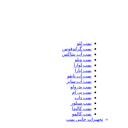
پمپ لئو
پمپ گراندفوس
پمپ آب پنتاکس
پمپ ویلو
پمپ لوارا
پمپ ابارا
پمپ آب تایفو
پمپ آب سایر
پمپ پدرولو
پمپ پی ام
پمپ داب
پمپ سیلور
پمپ کالپدا
پمپ کالمو
تجهیزات جانبی پمپ