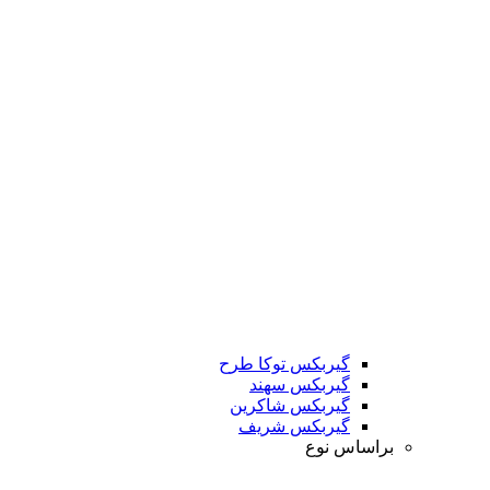
گیربکس توکا طرح
گیربکس سهند
گیربکس شاکرین
گیربکس شریف
براساس نوع