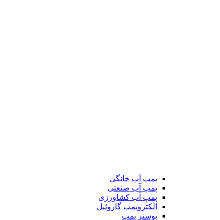
پمپ آب خانگی
پمپ آب صنعتی
پمپ آب کشاورزی
الکتروپمپ گازوئیل
بوستر پمپ