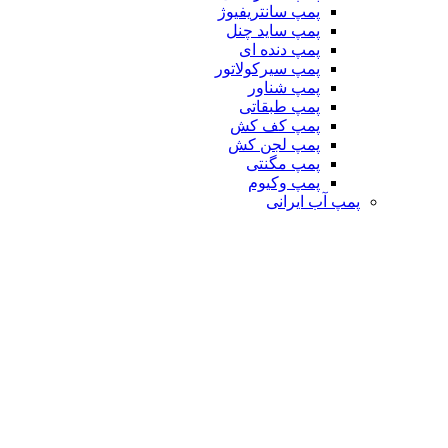
پمپ سانتریفیوژ
پمپ ساید چنل
پمپ دنده ای
پمپ سیرکولاتور
پمپ شناور
پمپ طبقاتی
پمپ کف کش
پمپ لجن کش
پمپ مگنتی
پمپ وکیوم
پمپ آب ایرانی