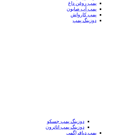
پمپ روغن داغ
پمپ آب صابون
پمپ کارواش
دوزینگ پمپ
دوزینگ پمپ جسکو
دوزینگ پمپ اتاترون
پمپ دیافراگمی