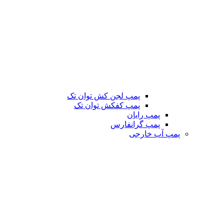
پمپ لجن کش توان تک
پمپ کفکش توان تک
پمپ رایان
پمپ گرانفارس
پمپ آب خارجی