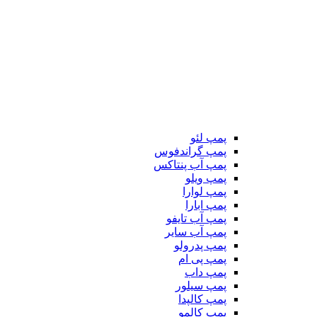
پمپ لئو
پمپ گراندفوس
پمپ آب پنتاکس
پمپ ویلو
پمپ لوارا
پمپ ابارا
پمپ آب تایفو
پمپ آب سایر
پمپ پدرولو
پمپ پی ام
پمپ داب
پمپ سیلور
پمپ کالپدا
پمپ کالمو