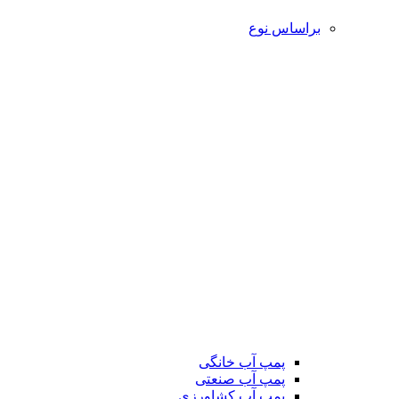
براساس نوع
پمپ آب خانگی
پمپ آب صنعتی
پمپ آب کشاورزی