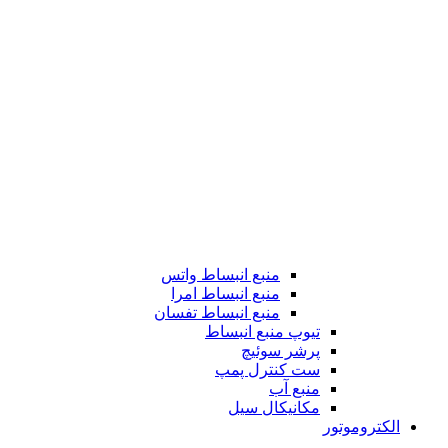
منبع انبساط واتس
منبع انبساط امرا
منبع انبساط تفسان
تیوپ منبع انبساط
پرشر سوئیچ
ست کنترل پمپ
منبع آب
مکانیکال سیل
الکتروموتور