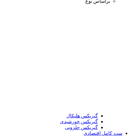
براساس نوع
گیربکس هلیکال
گیربکس خورشیدی
گیربکس حلزونی
ست کامل اقتصادی