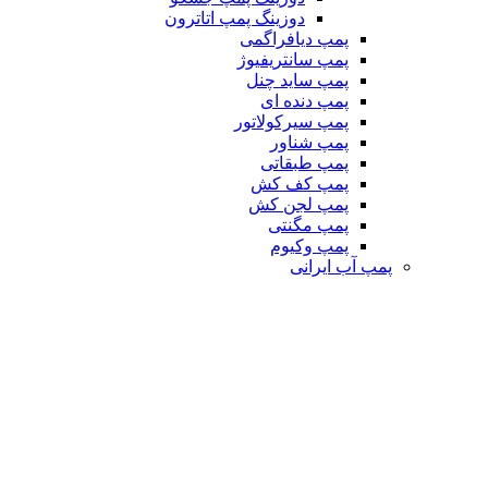
دوزینگ پمپ اتاترون
پمپ دیافراگمی
پمپ سانتریفیوژ
پمپ ساید چنل
پمپ دنده ای
پمپ سیرکولاتور
پمپ شناور
پمپ طبقاتی
پمپ کف کش
پمپ لجن کش
پمپ مگنتی
پمپ وکیوم
پمپ آب ایرانی