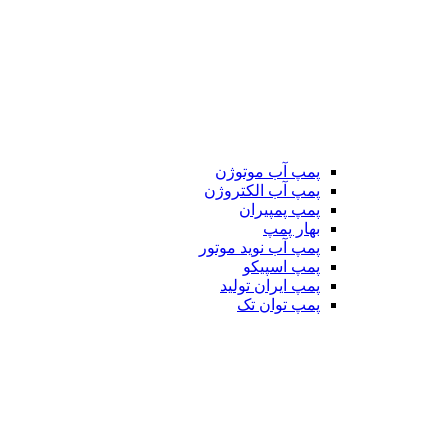
پمپ آب موتوژن
پمپ آب الکتروژن
پمپ پمپیران
بهار پمپ
پمپ آب نوید موتور
پمپ اسپیکو
پمپ ایران تولید
پمپ توان تک