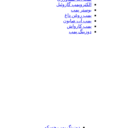
الکتروپمپ گازوئیل
بوستر پمپ
پمپ روغن داغ
پمپ آب صابون
پمپ کارواش
دوزینگ پمپ
دوزینگ پمپ جسکو