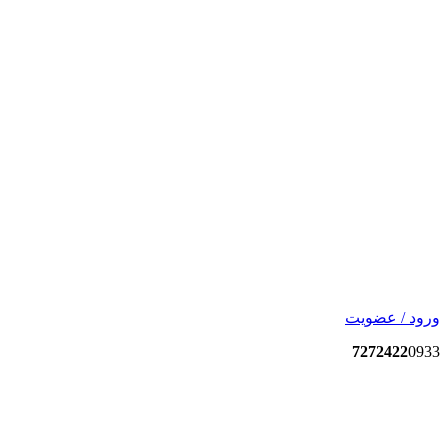
ورود / عضویت
7272422
0933