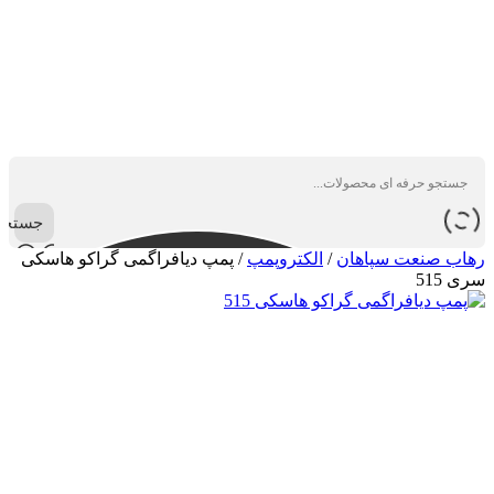
جستجو
رهاب صنعت سپاهان
/
الکتروپمپ
/
پمپ دیافراگمی گراکو هاسکی
سری 515