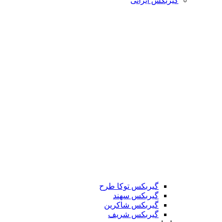
گیربکس ایرانی
گیربکس توکا طرح
گیربکس سهند
گیربکس شاکرین
گیربکس شریف