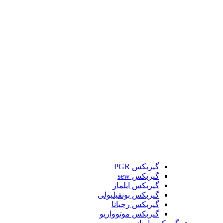
گیربکس PGR
گیربکس sew
گیربکس ایلماز
گیربکس بونفیلیولی
گیربکس رجیانا
گیربکس موتوواریو