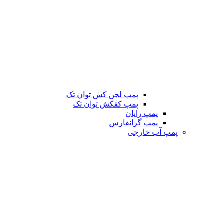
پمپ لجن کش توان تک
پمپ کفکش توان تک
پمپ رایان
پمپ گرانفارس
پمپ آب خارجی