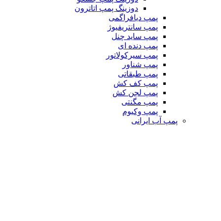
دوزینگ پمپ اتاترون
پمپ دیافراگمی
پمپ سانتریفیوژ
پمپ ساید چنل
پمپ دنده ای
پمپ سیرکولاتور
پمپ شناور
پمپ طبقاتی
پمپ کف کش
پمپ لجن کش
پمپ مگنتی
پمپ وکیوم
پمپ آب ایرانی