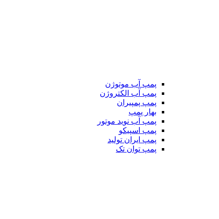
پمپ آب موتوژن
پمپ آب الکتروژن
پمپ پمپیران
بهار پمپ
پمپ آب نوید موتور
پمپ اسپیکو
پمپ ایران تولید
پمپ توان تک