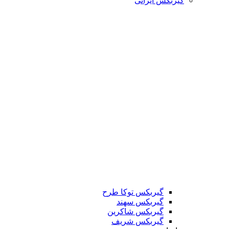
گیربکس ایرانی
گیربکس توکا طرح
گیربکس سهند
گیربکس شاکرین
گیربکس شریف