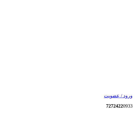
ورود / عضویت
7272422
0933