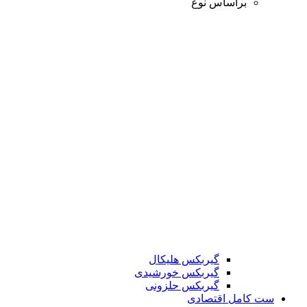
براساس نوع
گیربکس هلیکال
گیربکس خورشیدی
گیربکس حلزونی
ست کامل اقتصادی