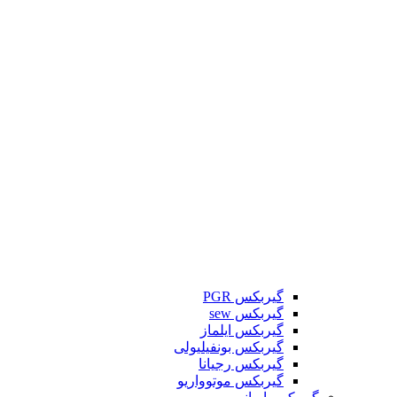
گیربکس PGR
گیربکس sew
گیربکس ایلماز
گیربکس بونفیلیولی
گیربکس رجیانا
گیربکس موتوواریو