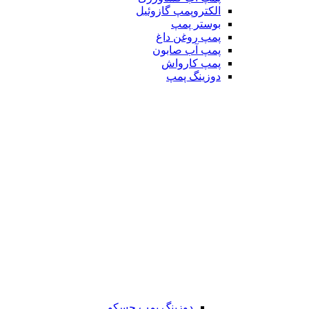
الکتروپمپ گازوئیل
بوستر پمپ
پمپ روغن داغ
پمپ آب صابون
پمپ کارواش
دوزینگ پمپ
دوزینگ پمپ جسکو