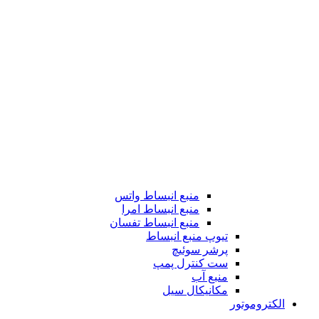
منبع انبساط واتس
منبع انبساط امرا
منبع انبساط تفسان
تیوپ منبع انبساط
پرشر سوئیچ
ست کنترل پمپ
منبع آب
مکانیکال سیل
الکتروموتور