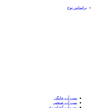
براساس نوع
پمپ آب خانگی
پمپ آب صنعتی
پمپ آب کشاورزی