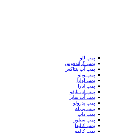
پمپ لئو
پمپ گراندفوس
پمپ آب پنتاکس
پمپ ویلو
پمپ لوارا
پمپ ابارا
پمپ آب تایفو
پمپ آب سایر
پمپ پدرولو
پمپ پی ام
پمپ داب
پمپ سیلور
پمپ کالپدا
پمپ کالمو