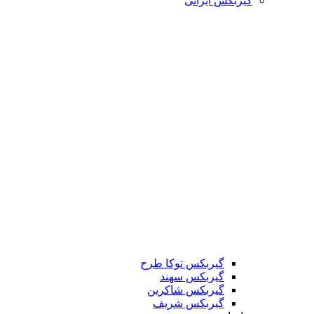
گیربکس ایرانی
گیربکس توکا طرح
گیربکس سهند
گیربکس شاکرین
گیربکس شریف