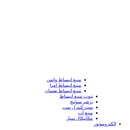
منبع انبساط واتس
منبع انبساط امرا
منبع انبساط تفسان
تیوپ منبع انبساط
پرشر سوئیچ
ست کنترل پمپ
منبع آب
مکانیکال سیل
الکتروموتور