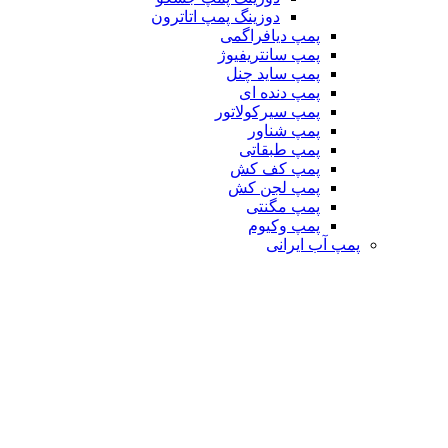
دوزینگ پمپ اتاترون
پمپ دیافراگمی
پمپ سانتریفیوژ
پمپ ساید چنل
پمپ دنده ای
پمپ سیرکولاتور
پمپ شناور
پمپ طبقاتی
پمپ کف کش
پمپ لجن کش
پمپ مگنتی
پمپ وکیوم
پمپ آب ایرانی