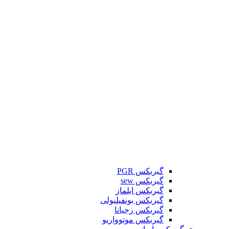
گیربکس PGR
گیربکس sew
گیربکس ایلماز
گیربکس بونفیلیولی
گیربکس رجیانا
گیربکس موتوواریو