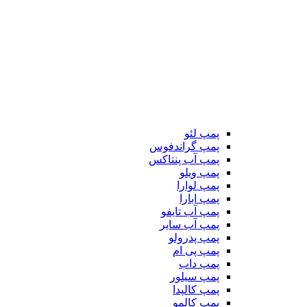
پمپ لئو
پمپ گراندفوس
پمپ آب پنتاکس
پمپ ویلو
پمپ لوارا
پمپ ابارا
پمپ آب تایفو
پمپ آب سایر
پمپ پدرولو
پمپ پی ام
پمپ داب
پمپ سیلور
پمپ کالپدا
پمپ کالمو