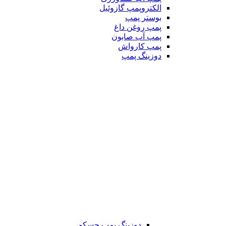
الکتروپمپ گازوئیل
بوستر پمپ
پمپ روغن داغ
پمپ آب صابون
پمپ کارواش
دوزینگ پمپ
دوزینگ پمپ جسکو