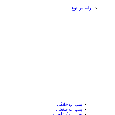
براساس نوع
پمپ آب خانگی
پمپ آب صنعتی
پمپ آب کشاورزی