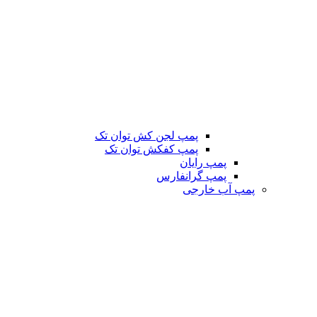
پمپ لجن کش توان تک
پمپ کفکش توان تک
پمپ رایان
پمپ گرانفارس
پمپ آب خارجی