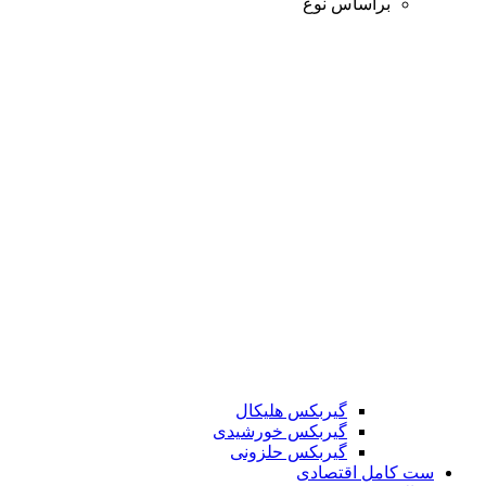
براساس نوع
گیربکس هلیکال
گیربکس خورشیدی
گیربکس حلزونی
ست کامل اقتصادی