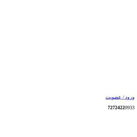
ورود / عضویت
7272422
0933