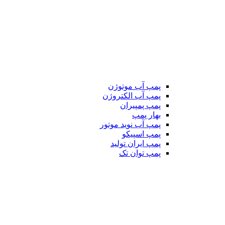
پمپ آب موتوژن
پمپ آب الکتروژن
پمپ پمپیران
بهار پمپ
پمپ آب نوید موتور
پمپ اسپیکو
پمپ ایران تولید
پمپ توان تک