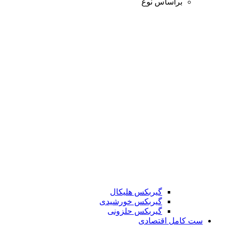
براساس نوع
گیربکس هلیکال
گیربکس خورشیدی
گیربکس حلزونی
ست کامل اقتصادی