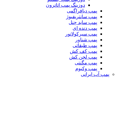
دوزینگ پمپ اتاترون
پمپ دیافراگمی
پمپ سانتریفیوژ
پمپ ساید چنل
پمپ دنده ای
پمپ سیرکولاتور
پمپ شناور
پمپ طبقاتی
پمپ کف کش
پمپ لجن کش
پمپ مگنتی
پمپ وکیوم
پمپ آب ایرانی