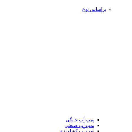
براساس نوع
پمپ آب خانگی
پمپ آب صنعتی
پمپ آب کشاورزی