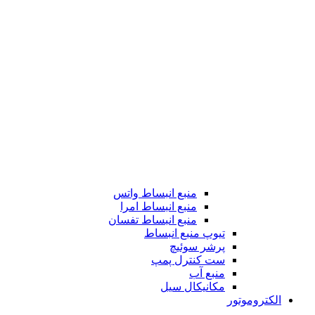
منبع انبساط واتس
منبع انبساط امرا
منبع انبساط تفسان
تیوپ منبع انبساط
پرشر سوئیچ
ست کنترل پمپ
منبع آب
مکانیکال سیل
الکتروموتور