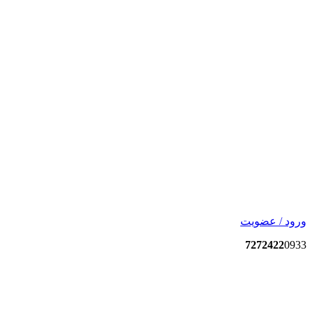
ورود / عضویت
7272422
0933