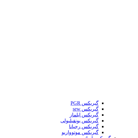
گیربکس PGR
گیربکس sew
گیربکس ایلماز
گیربکس بونفیلیولی
گیربکس رجیانا
گیربکس موتوواریو