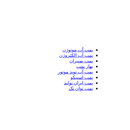
پمپ آب موتوژن
پمپ آب الکتروژن
پمپ پمپیران
بهار پمپ
پمپ آب نوید موتور
پمپ اسپیکو
پمپ ایران تولید
پمپ توان تک