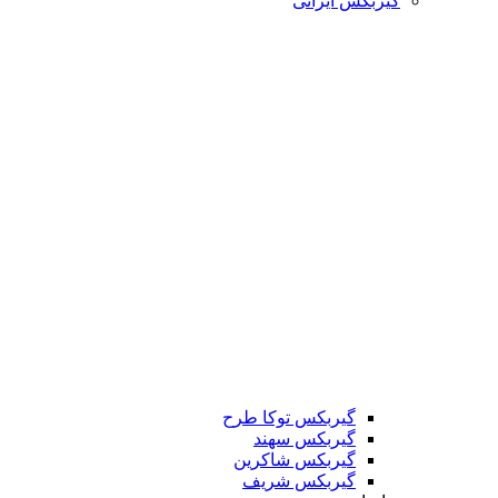
گیربکس ایرانی
گیربکس توکا طرح
گیربکس سهند
گیربکس شاکرین
گیربکس شریف