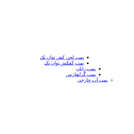
پمپ لجن کش توان تک
پمپ کفکش توان تک
پمپ رایان
پمپ گرانفارس
پمپ آب خارجی