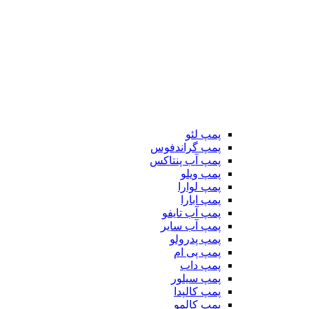
پمپ لئو
پمپ گراندفوس
پمپ آب پنتاکس
پمپ ویلو
پمپ لوارا
پمپ ابارا
پمپ آب تایفو
پمپ آب سایر
پمپ پدرولو
پمپ پی ام
پمپ داب
پمپ سیلور
پمپ کالپدا
پمپ کالمو