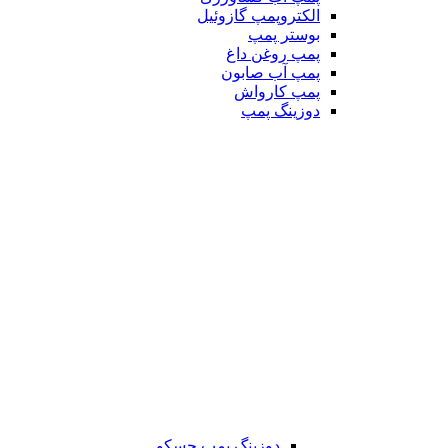
الکتروپمپ گازوئیل
بوستر پمپ
پمپ روغن داغ
پمپ آب صابون
پمپ کارواش
دوزینگ پمپ
دوزینگ پمپ جسکو