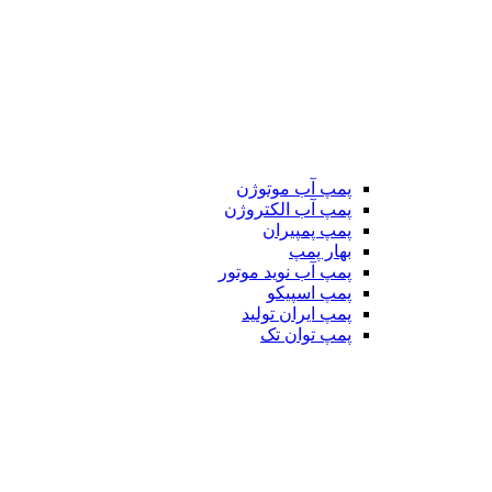
پمپ آب موتوژن
پمپ آب الکتروژن
پمپ پمپیران
بهار پمپ
پمپ آب نوید موتور
پمپ اسپیکو
پمپ ایران تولید
پمپ توان تک