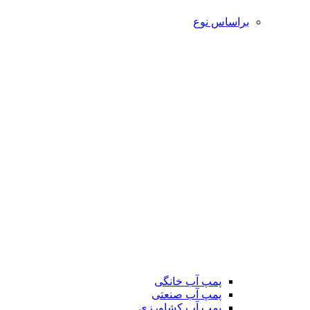
براساس نوع
پمپ آب خانگی
پمپ آب صنعتی
پمپ آب کشاورزی