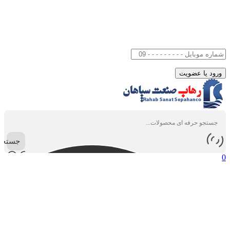
جستجو
0