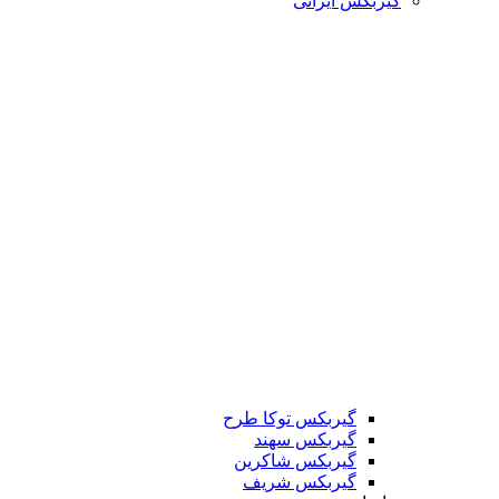
گیربکس ایرانی
گیربکس توکا طرح
گیربکس سهند
گیربکس شاکرین
گیربکس شریف