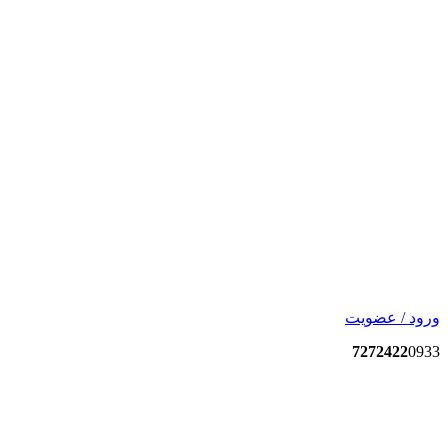
ورود / عضویت
7272422
0933