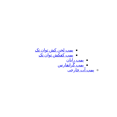
پمپ لجن کش توان تک
پمپ کفکش توان تک
پمپ رایان
پمپ گرانفارس
پمپ آب خارجی