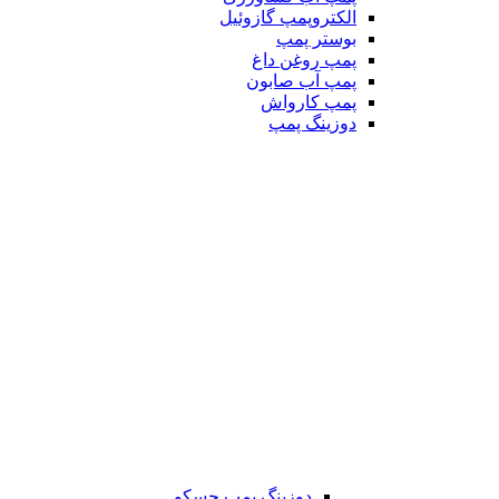
الکتروپمپ گازوئیل
بوستر پمپ
پمپ روغن داغ
پمپ آب صابون
پمپ کارواش
دوزینگ پمپ
دوزینگ پمپ جسکو