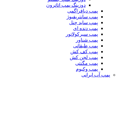
دوزینگ پمپ اتاترون
پمپ دیافراگمی
پمپ سانتریفیوژ
پمپ ساید چنل
پمپ دنده ای
پمپ سیرکولاتور
پمپ شناور
پمپ طبقاتی
پمپ کف کش
پمپ لجن کش
پمپ مگنتی
پمپ وکیوم
پمپ آب ایرانی