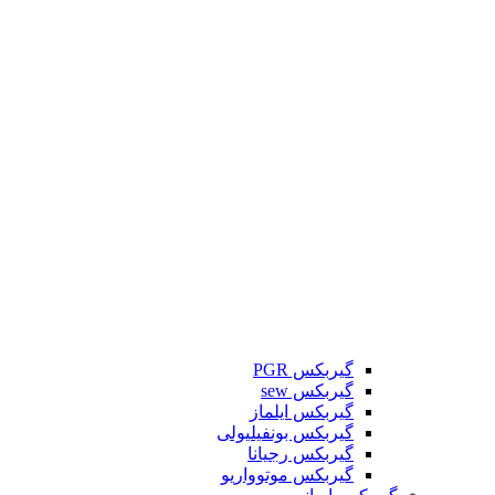
گیربکس PGR
گیربکس sew
گیربکس ایلماز
گیربکس بونفیلیولی
گیربکس رجیانا
گیربکس موتوواریو