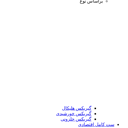
براساس نوع
گیربکس هلیکال
گیربکس خورشیدی
گیربکس حلزونی
ست کامل اقتصادی