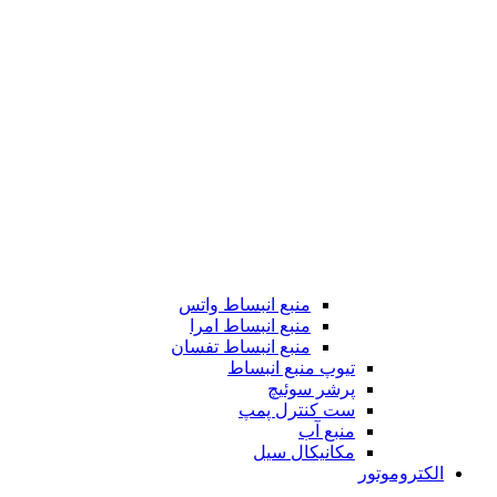
منبع انبساط واتس
منبع انبساط امرا
منبع انبساط تفسان
تیوپ منبع انبساط
پرشر سوئیچ
ست کنترل پمپ
منبع آب
مکانیکال سیل
الکتروموتور