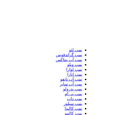
پمپ لئو
پمپ گراندفوس
پمپ آب پنتاکس
پمپ ویلو
پمپ لوارا
پمپ ابارا
پمپ آب تایفو
پمپ آب سایر
پمپ پدرولو
پمپ پی ام
پمپ داب
پمپ سیلور
پمپ کالپدا
پمپ کالمو