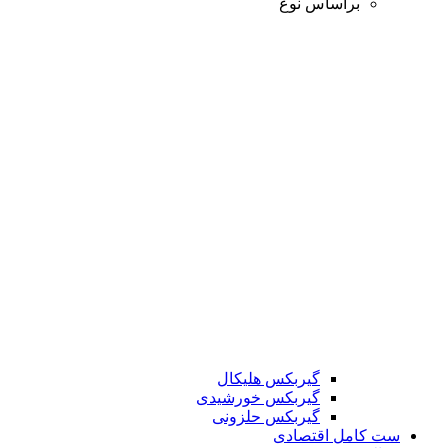
براساس نوع
گیربکس هلیکال
گیربکس خورشیدی
گیربکس حلزونی
ست کامل اقتصادی