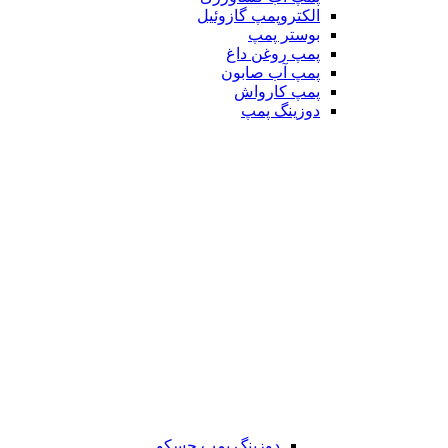
الکتروپمپ گازوئیل
بوستر پمپ
پمپ روغن داغ
پمپ آب صابون
پمپ کارواش
دوزینگ پمپ
دوزینگ پمپ جسکو