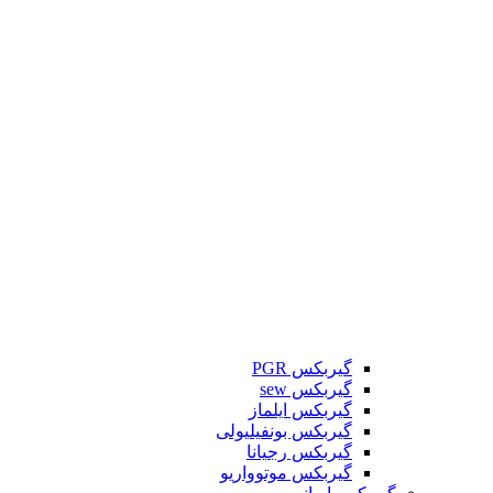
گیربکس PGR
گیربکس sew
گیربکس ایلماز
گیربکس بونفیلیولی
گیربکس رجیانا
گیربکس موتوواریو