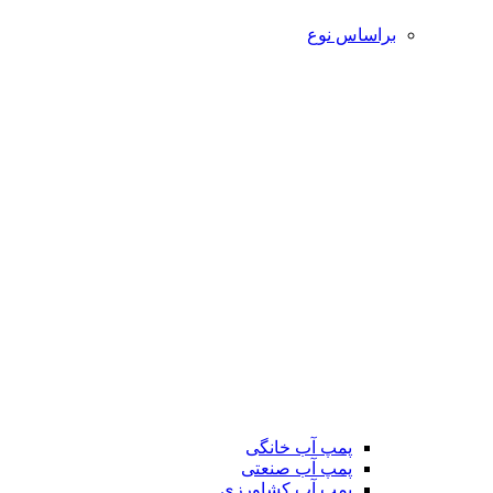
براساس نوع
پمپ آب خانگی
پمپ آب صنعتی
پمپ آب کشاورزی