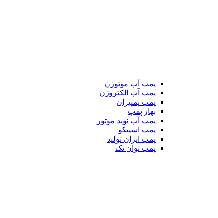
پمپ آب موتوژن
پمپ آب الکتروژن
پمپ پمپیران
بهار پمپ
پمپ آب نوید موتور
پمپ اسپیکو
پمپ ایران تولید
پمپ توان تک