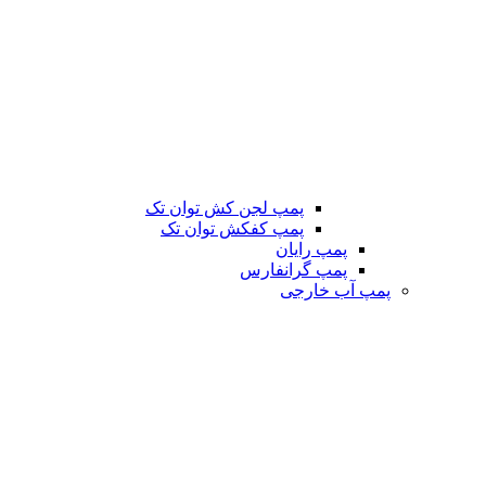
پمپ لجن کش توان تک
پمپ کفکش توان تک
پمپ رایان
پمپ گرانفارس
پمپ آب خارجی