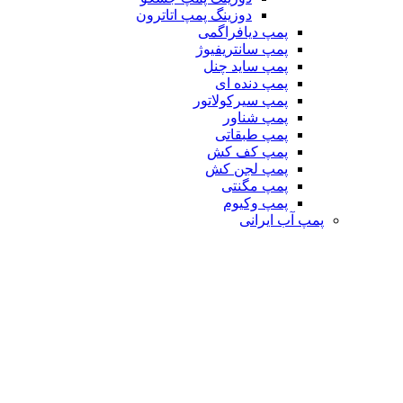
دوزینگ پمپ اتاترون
پمپ دیافراگمی
پمپ سانتریفیوژ
پمپ ساید چنل
پمپ دنده ای
پمپ سیرکولاتور
پمپ شناور
پمپ طبقاتی
پمپ کف کش
پمپ لجن کش
پمپ مگنتی
پمپ وکیوم
پمپ آب ایرانی