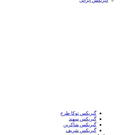
گیربکس ایرانی
گیربکس توکا طرح
گیربکس سهند
گیربکس شاکرین
گیربکس شریف