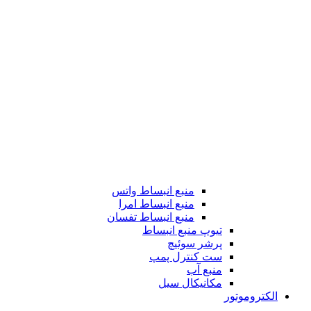
منبع انبساط واتس
منبع انبساط امرا
منبع انبساط تفسان
تیوپ منبع انبساط
پرشر سوئیچ
ست کنترل پمپ
منبع آب
مکانیکال سیل
الکتروموتور