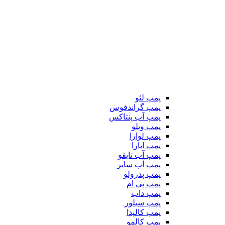
پمپ لئو
پمپ گراندفوس
پمپ آب پنتاکس
پمپ ویلو
پمپ لوارا
پمپ ابارا
پمپ آب تایفو
پمپ آب سایر
پمپ پدرولو
پمپ پی ام
پمپ داب
پمپ سیلور
پمپ کالپدا
پمپ کالمو