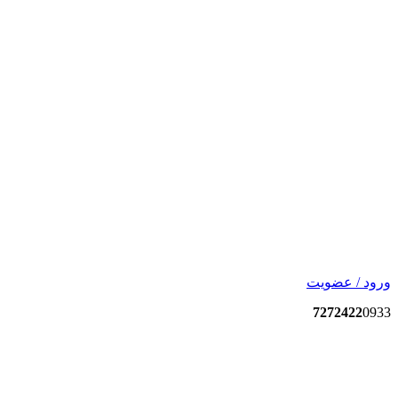
ورود / عضویت
7272422
0933