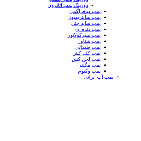
دوزینگ پمپ اتاترون
پمپ دیافراگمی
پمپ سانتریفیوژ
پمپ ساید چنل
پمپ دنده ای
پمپ سیرکولاتور
پمپ شناور
پمپ طبقاتی
پمپ کف کش
پمپ لجن کش
پمپ مگنتی
پمپ وکیوم
پمپ آب ایرانی