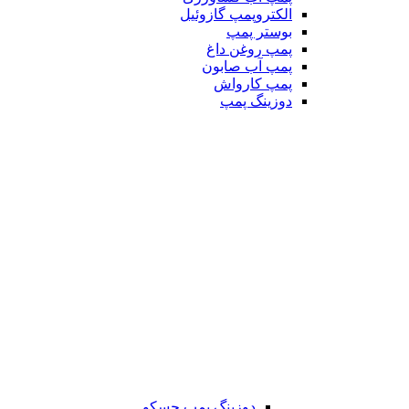
الکتروپمپ گازوئیل
بوستر پمپ
پمپ روغن داغ
پمپ آب صابون
پمپ کارواش
دوزینگ پمپ
دوزینگ پمپ جسکو