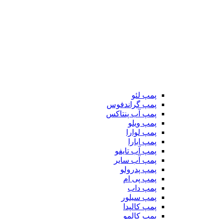
پمپ لئو
پمپ گراندفوس
پمپ آب پنتاکس
پمپ ویلو
پمپ لوارا
پمپ ابارا
پمپ آب تایفو
پمپ آب سایر
پمپ پدرولو
پمپ پی ام
پمپ داب
پمپ سیلور
پمپ کالپدا
پمپ کالمو