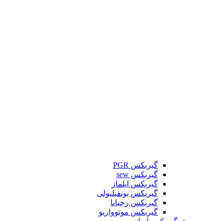
گیربکس PGR
گیربکس sew
گیربکس ایلماز
گیربکس بونفیلیولی
گیربکس رجیانا
گیربکس موتوواریو