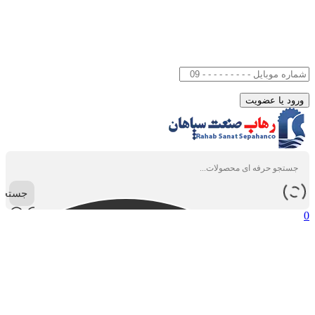
جستجو
0