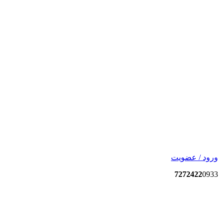
ورود / عضویت
7272422
0933