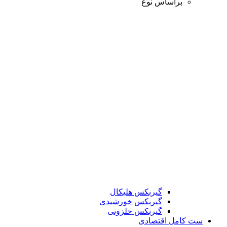
براساس نوع
گیربکس هلیکال
گیربکس خورشیدی
گیربکس حلزونی
ست کامل اقتصادی