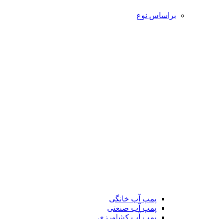
براساس نوع
پمپ آب خانگی
پمپ آب صنعتی
پمپ آب کشاورزی