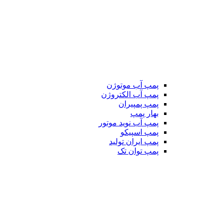
پمپ آب موتوژن
پمپ آب الکتروژن
پمپ پمپیران
بهار پمپ
پمپ آب نوید موتور
پمپ اسپیکو
پمپ ایران تولید
پمپ توان تک