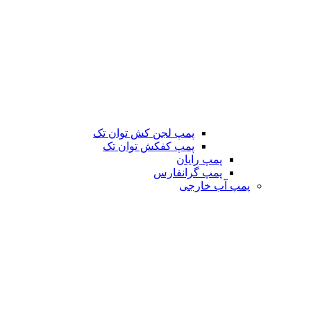
پمپ لجن کش توان تک
پمپ کفکش توان تک
پمپ رایان
پمپ گرانفارس
پمپ آب خارجی