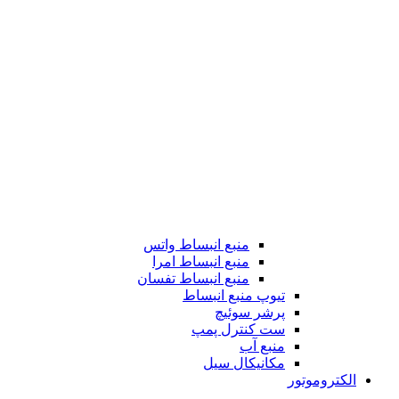
منبع انبساط واتس
منبع انبساط امرا
منبع انبساط تفسان
تیوپ منبع انبساط
پرشر سوئیچ
ست کنترل پمپ
منبع آب
مکانیکال سیل
الکتروموتور