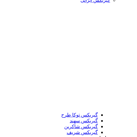
گیربکس ایرانی
گیربکس توکا طرح
گیربکس سهند
گیربکس شاکرین
گیربکس شریف