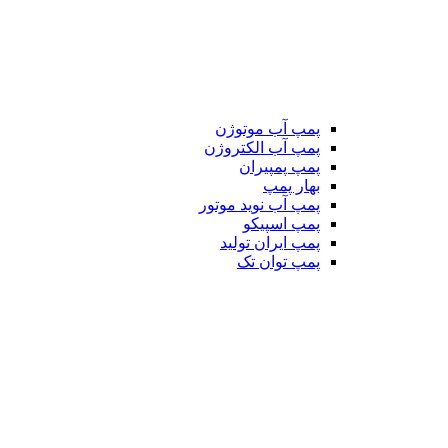
پمپ آب موتوژن
پمپ آب الکتروژن
پمپ پمپیران
بهار پمپ
پمپ آب نوید موتور
پمپ اسپیکو
پمپ ایران تولید
پمپ توان تک