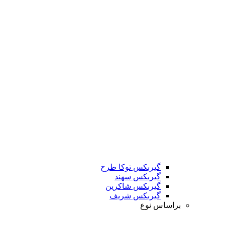
گیربکس توکا طرح
گیربکس سهند
گیربکس شاکرین
گیربکس شریف
براساس نوع