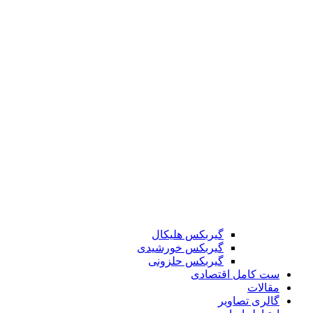
گیربکس هلیکال
گیربکس خورشیدی
گیربکس حلزونی
ست کامل اقتصادی
مقالات
گالری تصاویر