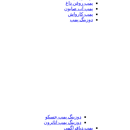
پمپ روغن داغ
پمپ آب صابون
پمپ کارواش
دوزینگ پمپ
دوزینگ پمپ جسکو
دوزینگ پمپ اتاترون
پمپ دیافراگمی