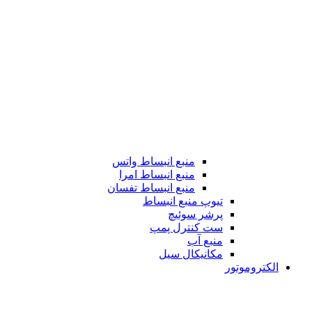
منبع انبساط واتس
منبع انبساط امرا
منبع انبساط تفسان
تیوپ منبع انبساط
پرشر سوئیچ
ست کنترل پمپ
منبع آب
مکانیکال سیل
الکتروموتور