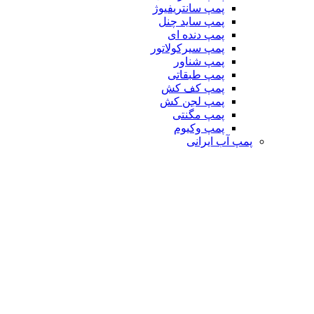
پمپ سانتریفیوژ
پمپ ساید چنل
پمپ دنده ای
پمپ سیرکولاتور
پمپ شناور
پمپ طبقاتی
پمپ کف کش
پمپ لجن کش
پمپ مگنتی
پمپ وکیوم
پمپ آب ایرانی