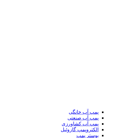
پمپ آب خانگی
پمپ آب صنعتی
پمپ آب کشاورزی
الکتروپمپ گازوئیل
بوستر پمپ