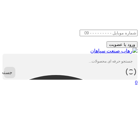
جستجو
0