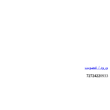
ورود / عضویت
7272422
0933