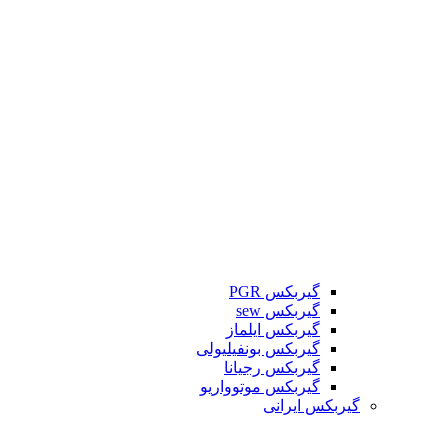
گیربکس PGR
گیربکس sew
گیربکس ایلماز
گیربکس بونفیلیولی
گیربکس رجیانا
گیربکس موتوواریو
گیربکس ایرانی