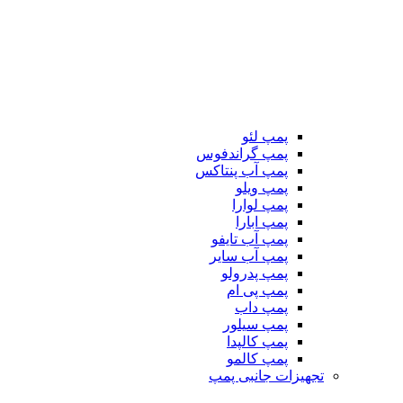
پمپ لئو
پمپ گراندفوس
پمپ آب پنتاکس
پمپ ویلو
پمپ لوارا
پمپ ابارا
پمپ آب تایفو
پمپ آب سایر
پمپ پدرولو
پمپ پی ام
پمپ داب
پمپ سیلور
پمپ کالپدا
پمپ کالمو
تجهیزات جانبی پمپ