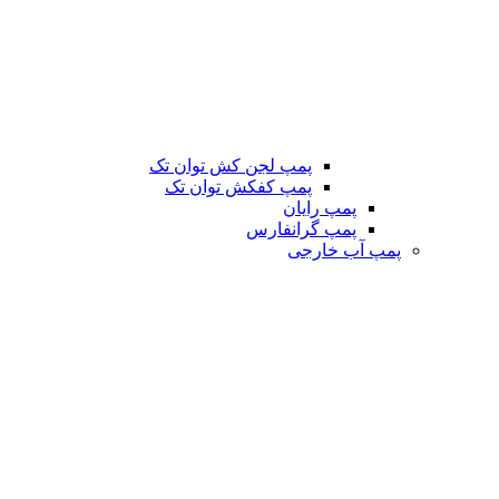
پمپ لجن کش توان تک
پمپ کفکش توان تک
پمپ رایان
پمپ گرانفارس
پمپ آب خارجی