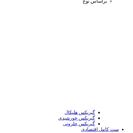
براساس نوع
گیربکس هلیکال
گیربکس خورشیدی
گیربکس حلزونی
ست کامل اقتصادی