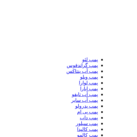
پمپ لئو
پمپ گراندفوس
پمپ آب پنتاکس
پمپ ویلو
پمپ لوارا
پمپ ابارا
پمپ آب تایفو
پمپ آب سایر
پمپ پدرولو
پمپ پی ام
پمپ داب
پمپ سیلور
پمپ کالپدا
پمپ کالمو