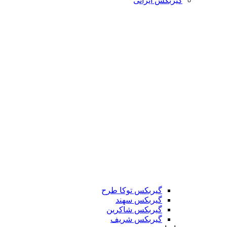
گیربکس ایرانی
گیربکس توکا طرح
گیربکس سهند
گیربکس شاکرین
گیربکس شریف