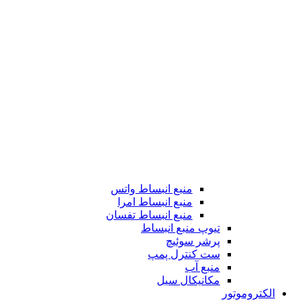
منبع انبساط واتس
منبع انبساط امرا
منبع انبساط تفسان
تیوپ منبع انبساط
پرشر سوئیچ
ست کنترل پمپ
منبع آب
مکانیکال سیل
الکتروموتور