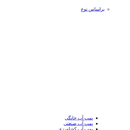
براساس نوع
پمپ آب خانگی
پمپ آب صنعتی
پمپ آب کشاورزی