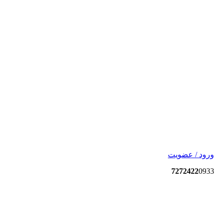
ورود / عضویت
7272422
0933