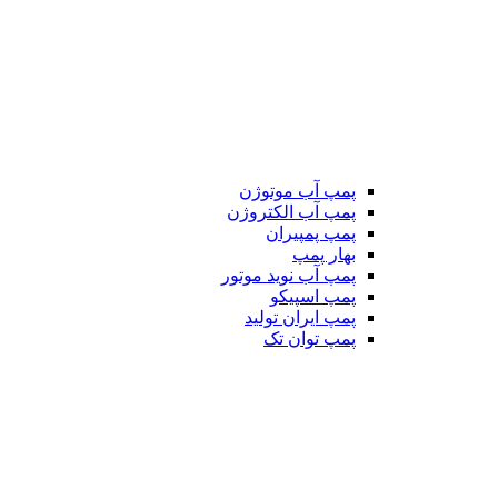
پمپ آب موتوژن
پمپ آب الکتروژن
پمپ پمپیران
بهار پمپ
پمپ آب نوید موتور
پمپ اسپیکو
پمپ ایران تولید
پمپ توان تک