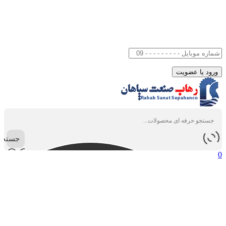
جستجو
0