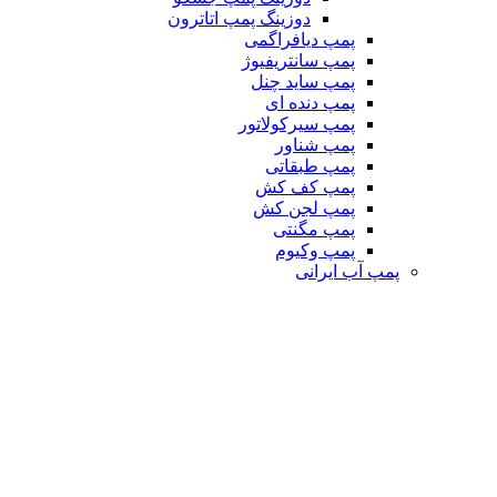
دوزینگ پمپ اتاترون
پمپ دیافراگمی
پمپ سانتریفیوژ
پمپ ساید چنل
پمپ دنده ای
پمپ سیرکولاتور
پمپ شناور
پمپ طبقاتی
پمپ کف کش
پمپ لجن کش
پمپ مگنتی
پمپ وکیوم
پمپ آب ایرانی