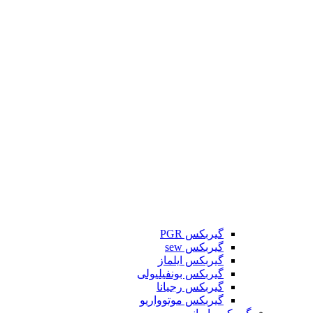
گیربکس PGR
گیربکس sew
گیربکس ایلماز
گیربکس بونفیلیولی
گیربکس رجیانا
گیربکس موتوواریو