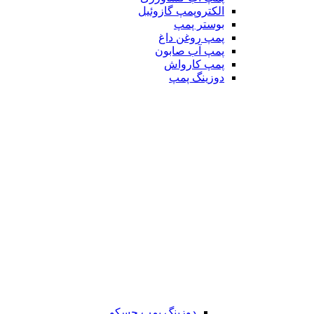
الکتروپمپ گازوئیل
بوستر پمپ
پمپ روغن داغ
پمپ آب صابون
پمپ کارواش
دوزینگ پمپ
دوزینگ پمپ جسکو