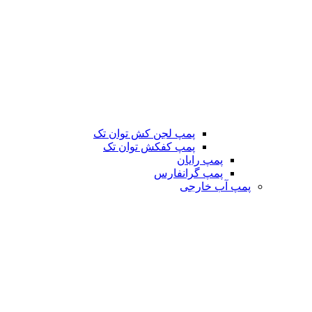
پمپ لجن کش توان تک
پمپ کفکش توان تک
پمپ رایان
پمپ گرانفارس
پمپ آب خارجی