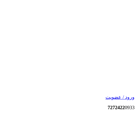
ورود / عضویت
7272422
0933