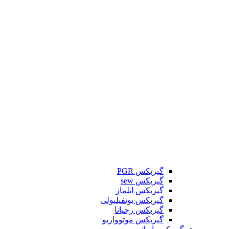
گیربکس PGR
گیربکس sew
گیربکس ایلماز
گیربکس بونفیلیولی
گیربکس رجیانا
گیربکس موتوواریو