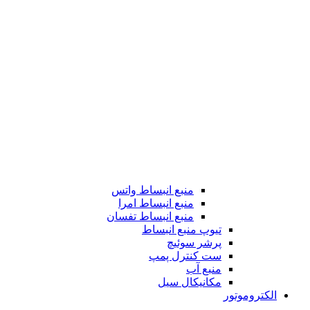
منبع انبساط واتس
منبع انبساط امرا
منبع انبساط تفسان
تیوپ منبع انبساط
پرشر سوئیچ
ست کنترل پمپ
منبع آب
مکانیکال سیل
الکتروموتور