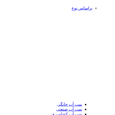
براساس نوع
پمپ آب خانگی
پمپ آب صنعتی
پمپ آب کشاورزی