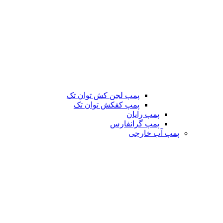
پمپ لجن کش توان تک
پمپ کفکش توان تک
پمپ رایان
پمپ گرانفارس
پمپ آب خارجی