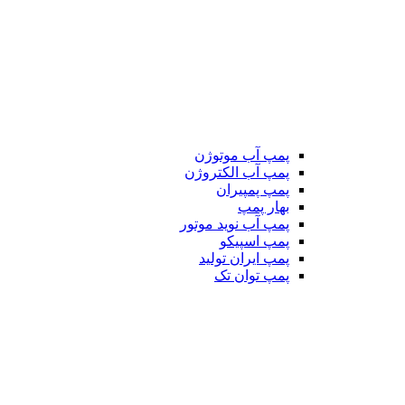
پمپ آب موتوژن
پمپ آب الکتروژن
پمپ پمپیران
بهار پمپ
پمپ آب نوید موتور
پمپ اسپیکو
پمپ ایران تولید
پمپ توان تک