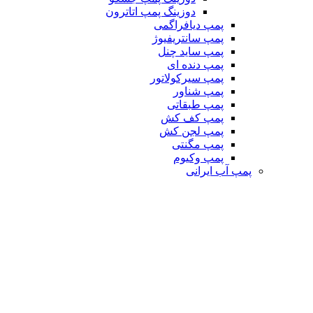
دوزینگ پمپ اتاترون
پمپ دیافراگمی
پمپ سانتریفیوژ
پمپ ساید چنل
پمپ دنده ای
پمپ سیرکولاتور
پمپ شناور
پمپ طبقاتی
پمپ کف کش
پمپ لجن کش
پمپ مگنتی
پمپ وکیوم
پمپ آب ایرانی