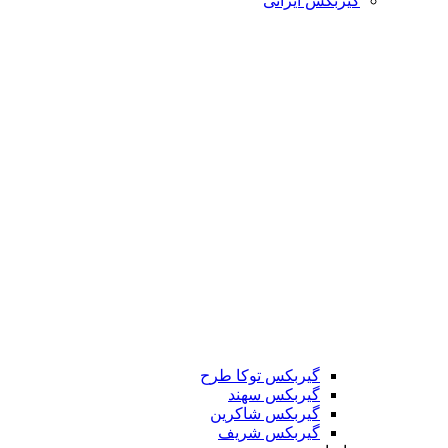
گیربکس ایرانی
گیربکس توکا طرح
گیربکس سهند
گیربکس شاکرین
گیربکس شریف