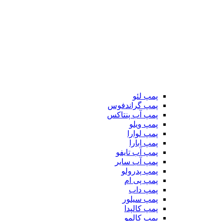
پمپ لئو
پمپ گراندفوس
پمپ آب پنتاکس
پمپ ویلو
پمپ لوارا
پمپ ابارا
پمپ آب تایفو
پمپ آب سایر
پمپ پدرولو
پمپ پی ام
پمپ داب
پمپ سیلور
پمپ کالپدا
پمپ کالمو