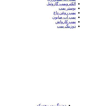
الکتروپمپ گازوئیل
بوستر پمپ
پمپ روغن داغ
پمپ آب صابون
پمپ کارواش
دوزینگ پمپ
دوزینگ پمپ جسکو