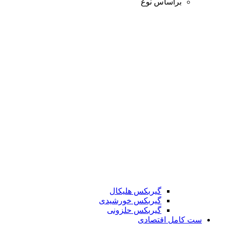
براساس نوع
گیربکس هلیکال
گیربکس خورشیدی
گیربکس حلزونی
ست کامل اقتصادی