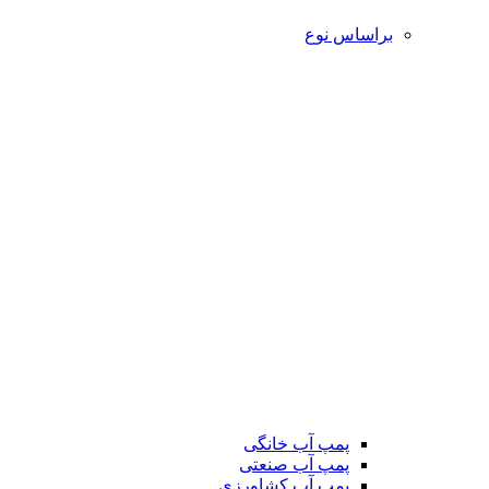
براساس نوع
پمپ آب خانگی
پمپ آب صنعتی
پمپ آب کشاورزی