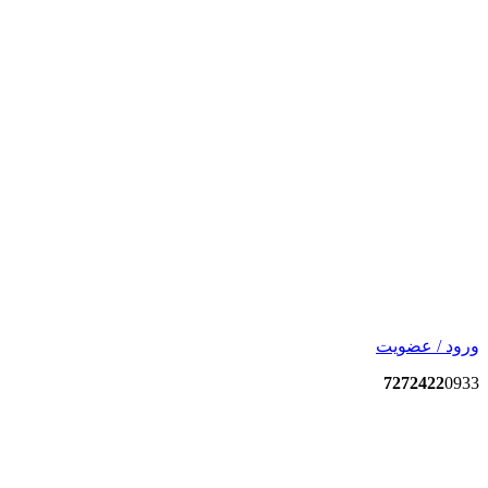
ورود / عضویت
7272422
0933