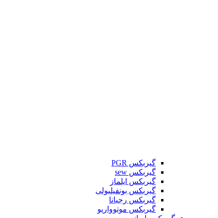
گیربکس PGR
گیربکس sew
گیربکس ایلماز
گیربکس بونفیلیولی
گیربکس رجیانا
گیربکس موتوواریو