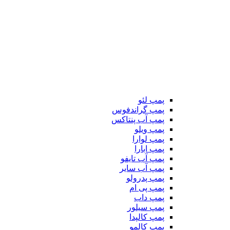
پمپ لئو
پمپ گراندفوس
پمپ آب پنتاکس
پمپ ویلو
پمپ لوارا
پمپ ابارا
پمپ آب تایفو
پمپ آب سایر
پمپ پدرولو
پمپ پی ام
پمپ داب
پمپ سیلور
پمپ کالپدا
پمپ کالمو