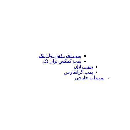
پمپ لجن کش توان تک
پمپ کفکش توان تک
پمپ رایان
پمپ گرانفارس
پمپ آب خارجی