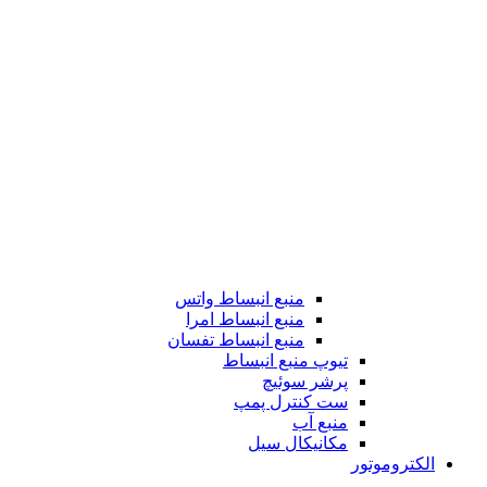
منبع انبساط واتس
منبع انبساط امرا
منبع انبساط تفسان
تیوپ منبع انبساط
پرشر سوئیچ
ست کنترل پمپ
منبع آب
مکانیکال سیل
الکتروموتور