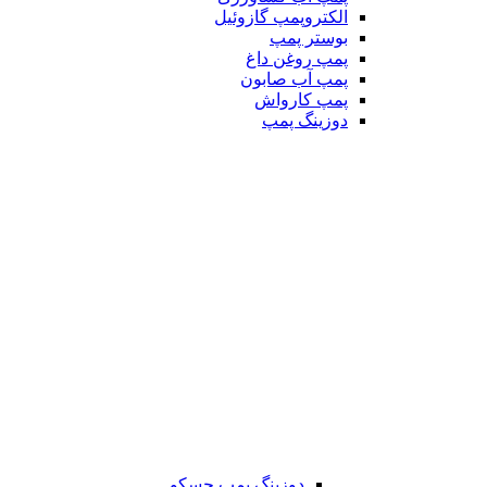
الکتروپمپ گازوئیل
بوستر پمپ
پمپ روغن داغ
پمپ آب صابون
پمپ کارواش
دوزینگ پمپ
دوزینگ پمپ جسکو