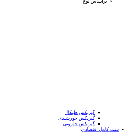
براساس نوع
گیربکس هلیکال
گیربکس خورشیدی
گیربکس حلزونی
ست کامل اقتصادی