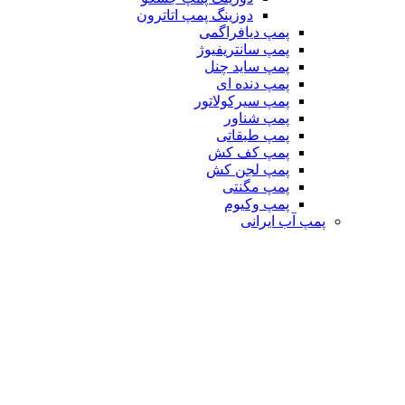
دوزینگ پمپ اتاترون
پمپ دیافراگمی
پمپ سانتریفیوژ
پمپ ساید چنل
پمپ دنده ای
پمپ سیرکولاتور
پمپ شناور
پمپ طبقاتی
پمپ کف کش
پمپ لجن کش
پمپ مگنتی
پمپ وکیوم
پمپ آب ایرانی