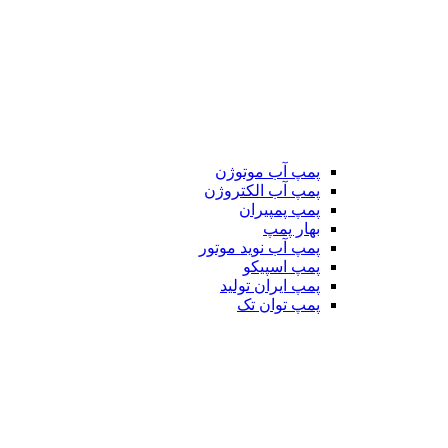
پمپ آب موتوژن
پمپ آب الکتروژن
پمپ پمپیران
بهار پمپ
پمپ آب نوید موتور
پمپ اسپیکو
پمپ ایران تولید
پمپ توان تک