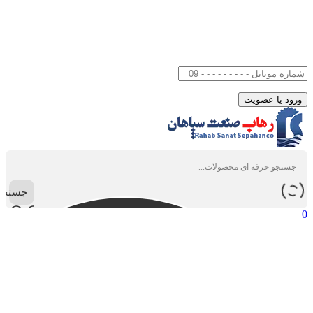
جستجو
0