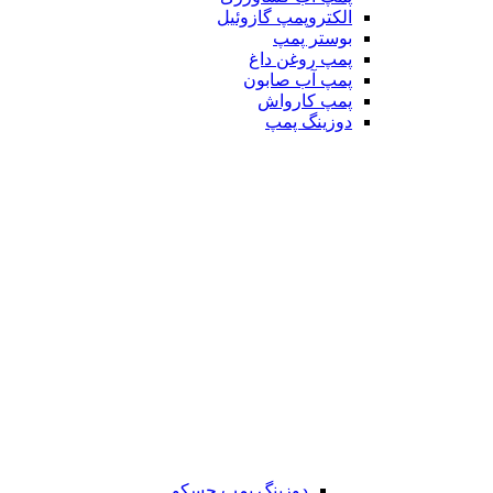
الکتروپمپ گازوئیل
بوستر پمپ
پمپ روغن داغ
پمپ آب صابون
پمپ کارواش
دوزینگ پمپ
دوزینگ پمپ جسکو