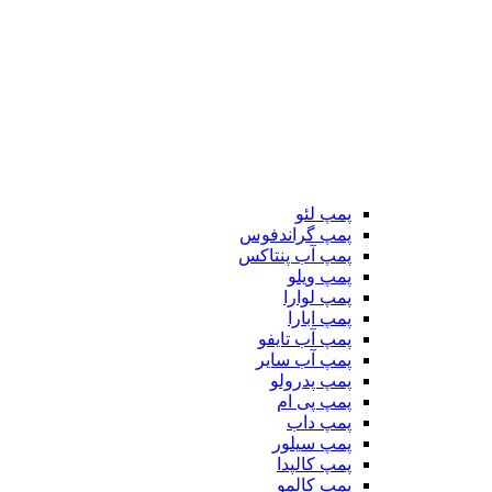
پمپ لئو
پمپ گراندفوس
پمپ آب پنتاکس
پمپ ویلو
پمپ لوارا
پمپ ابارا
پمپ آب تایفو
پمپ آب سایر
پمپ پدرولو
پمپ پی ام
پمپ داب
پمپ سیلور
پمپ کالپدا
پمپ کالمو