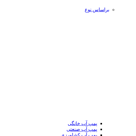
براساس نوع
پمپ آب خانگی
پمپ آب صنعتی
پمپ آب کشاورزی