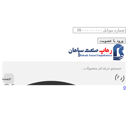
جستجو
0