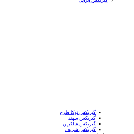
گیربکس ایرانی
گیربکس توکا طرح
گیربکس سهند
گیربکس شاکرین
گیربکس شریف