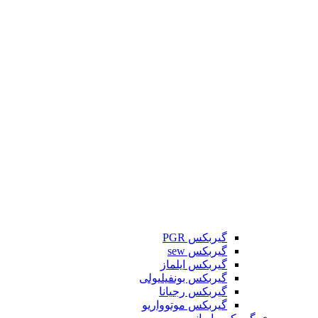
گیربکس PGR
گیربکس sew
گیربکس ایلماز
گیربکس بونفیلیولی
گیربکس رجیانا
گیربکس موتوواریو