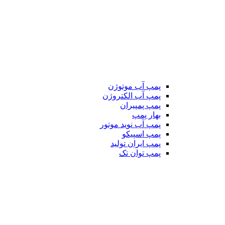
پمپ آب موتوژن
پمپ آب الکتروژن
پمپ پمپیران
بهار پمپ
پمپ آب نوید موتور
پمپ اسپیکو
پمپ ایران تولید
پمپ توان تک