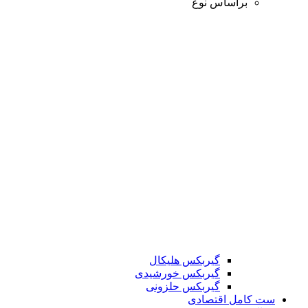
براساس نوع
گیربکس هلیکال
گیربکس خورشیدی
گیربکس حلزونی
ست کامل اقتصادی