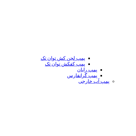
پمپ لجن کش توان تک
پمپ کفکش توان تک
پمپ رایان
پمپ گرانفارس
پمپ آب خارجی