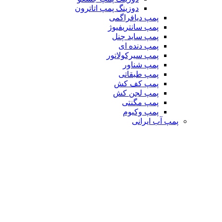
دوزینگ پمپ اتاترون
پمپ دیافراگمی
پمپ سانتریفیوژ
پمپ ساید چنل
پمپ دنده ای
پمپ سیرکولاتور
پمپ شناور
پمپ طبقاتی
پمپ کف کش
پمپ لجن کش
پمپ مگنتی
پمپ وکیوم
پمپ آب ایرانی