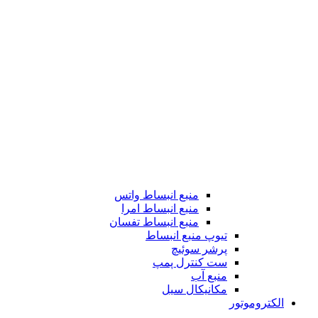
منبع انبساط واتس
منبع انبساط امرا
منبع انبساط تفسان
تیوپ منبع انبساط
پرشر سوئیچ
ست کنترل پمپ
منبع آب
مکانیکال سیل
الکتروموتور