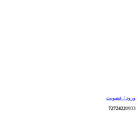
ورود / عضویت
7272422
0933