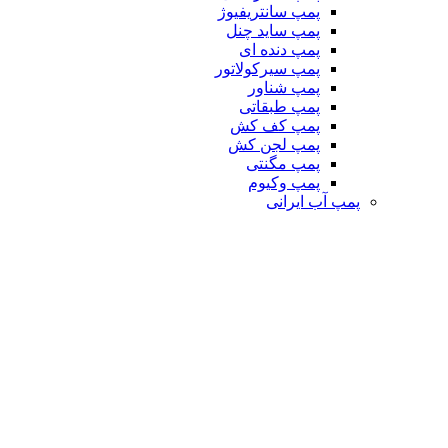
پمپ سانتریفیوژ
پمپ ساید چنل
پمپ دنده ای
پمپ سیرکولاتور
پمپ شناور
پمپ طبقاتی
پمپ کف کش
پمپ لجن کش
پمپ مگنتی
پمپ وکیوم
پمپ آب ایرانی