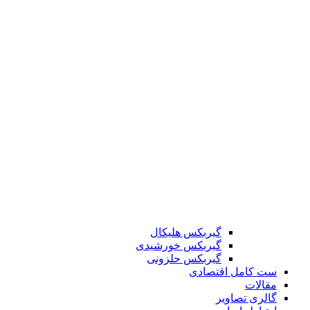
گیربکس هلیکال
گیربکس خورشیدی
گیربکس حلزونی
ست کامل اقتصادی
مقالات
گالری تصاویر