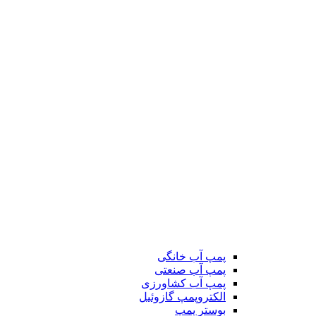
پمپ آب خانگی
پمپ آب صنعتی
پمپ آب کشاورزی
الکتروپمپ گازوئیل
بوستر پمپ