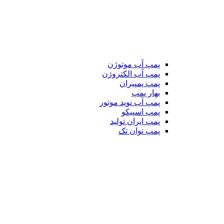
پمپ آب موتوژن
پمپ آب الکتروژن
پمپ پمپیران
بهار پمپ
پمپ آب نوید موتور
پمپ اسپیکو
پمپ ایران تولید
پمپ توان تک