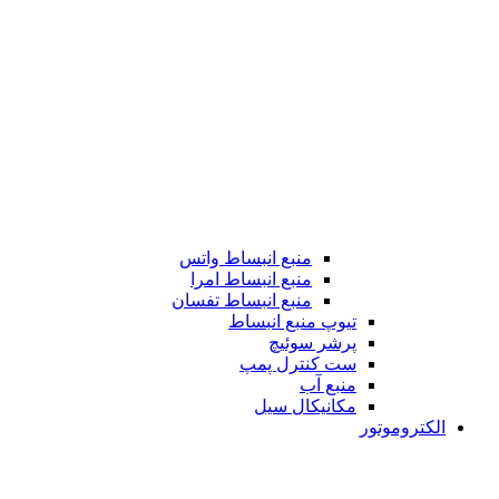
منبع انبساط واتس
منبع انبساط امرا
منبع انبساط تفسان
تیوپ منبع انبساط
پرشر سوئیچ
ست کنترل پمپ
منبع آب
مکانیکال سیل
الکتروموتور