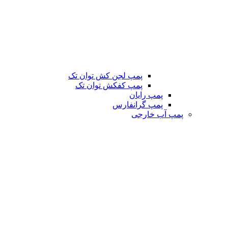
پمپ لجن کش توان تک
پمپ کفکش توان تک
پمپ رایان
پمپ گرانفارس
پمپ آب خارجی