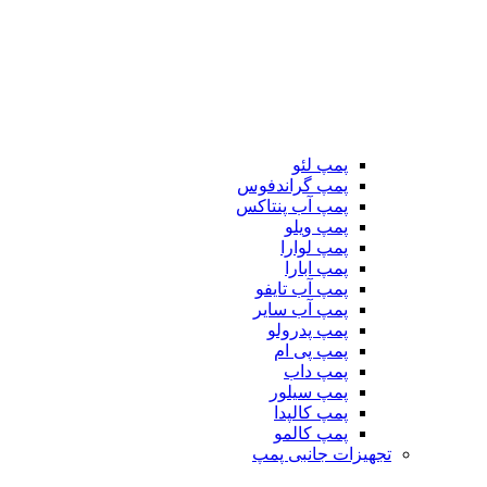
پمپ لئو
پمپ گراندفوس
پمپ آب پنتاکس
پمپ ویلو
پمپ لوارا
پمپ ابارا
پمپ آب تایفو
پمپ آب سایر
پمپ پدرولو
پمپ پی ام
پمپ داب
پمپ سیلور
پمپ کالپدا
پمپ کالمو
تجهیزات جانبی پمپ