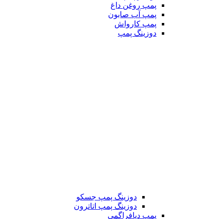
پمپ روغن داغ
پمپ آب صابون
پمپ کارواش
دوزینگ پمپ
دوزینگ پمپ جسکو
دوزینگ پمپ اتاترون
پمپ دیافراگمی