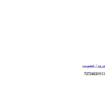
ورود / عضویت
7272422
0933