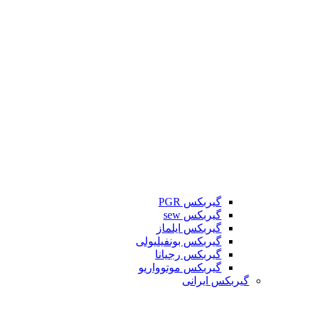
گیربکس PGR
گیربکس sew
گیربکس ایلماز
گیربکس بونفیلیولی
گیربکس رجیانا
گیربکس موتوواریو
گیربکس ایرانی