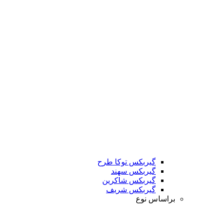
گیربکس توکا طرح
گیربکس سهند
گیربکس شاکرین
گیربکس شریف
براساس نوع