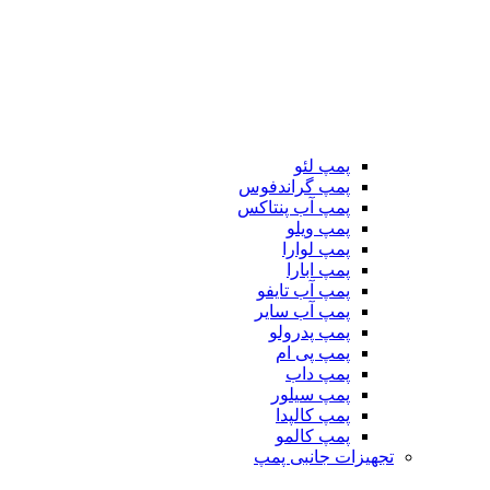
پمپ لئو
پمپ گراندفوس
پمپ آب پنتاکس
پمپ ویلو
پمپ لوارا
پمپ ابارا
پمپ آب تایفو
پمپ آب سایر
پمپ پدرولو
پمپ پی ام
پمپ داب
پمپ سیلور
پمپ کالپدا
پمپ کالمو
تجهیزات جانبی پمپ