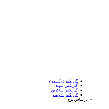
گیربکس توکا طرح
گیربکس سهند
گیربکس شاکرین
گیربکس شریف
براساس نوع