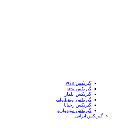
گیربکس PGR
گیربکس sew
گیربکس ایلماز
گیربکس بونفیلیولی
گیربکس رجیانا
گیربکس موتوواریو
گیربکس ایرانی