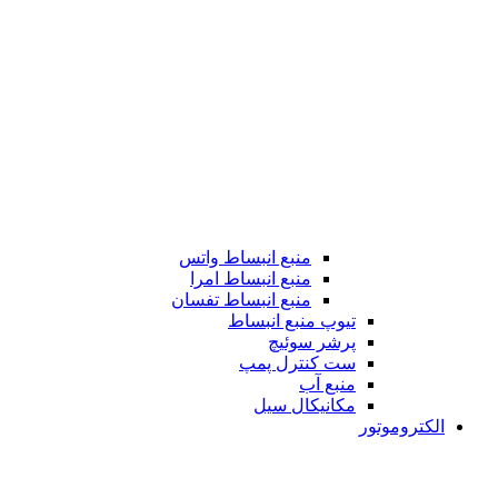
منبع انبساط واتس
منبع انبساط امرا
منبع انبساط تفسان
تیوپ منبع انبساط
پرشر سوئیچ
ست کنترل پمپ
منبع آب
مکانیکال سیل
الکتروموتور