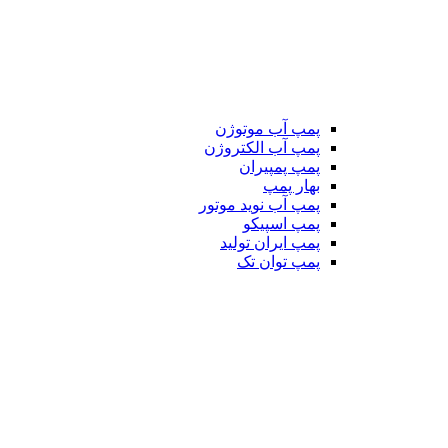
پمپ آب موتوژن
پمپ آب الکتروژن
پمپ پمپیران
بهار پمپ
پمپ آب نوید موتور
پمپ اسپیکو
پمپ ایران تولید
پمپ توان تک