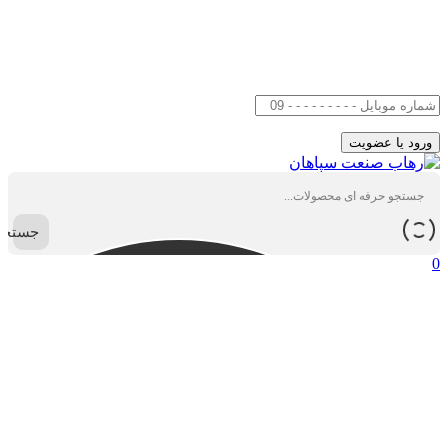
جستجو
0