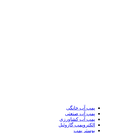
پمپ آب خانگی
پمپ آب صنعتی
پمپ آب کشاورزی
الکتروپمپ گازوئیل
بوستر پمپ