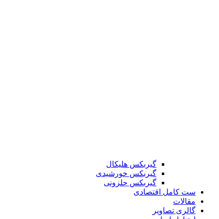
گیربکس هلیکال
گیربکس خورشیدی
گیربکس حلزونی
ست کامل اقتصادی
مقالات
گالری تصاویر