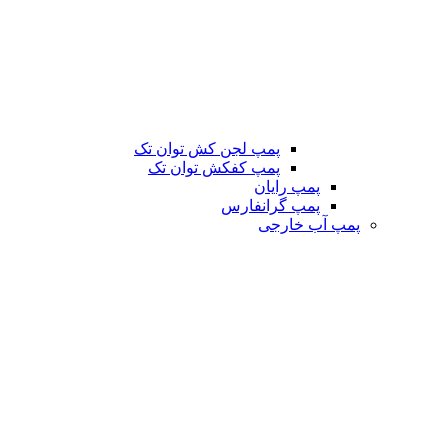
پمپ لجن کش توان تک
پمپ کفکش توان تک
پمپ رایان
پمپ گرانفارس
پمپ آب خارجی