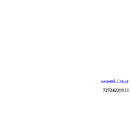
ورود / عضویت
7272422
0933