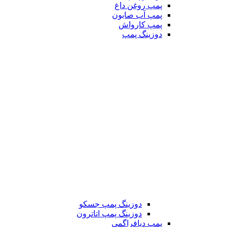
پمپ روغن داغ
پمپ آب صابون
پمپ کارواش
دوزینگ پمپ
دوزینگ پمپ جسکو
دوزینگ پمپ اتاترون
پمپ دیافراگمی