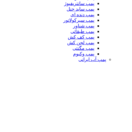
پمپ سانتریفیوژ
پمپ ساید چنل
پمپ دنده ای
پمپ سیرکولاتور
پمپ شناور
پمپ طبقاتی
پمپ کف کش
پمپ لجن کش
پمپ مگنتی
پمپ وکیوم
پمپ آب ایرانی