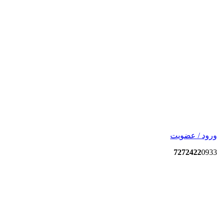
ورود / عضویت
7272422
0933