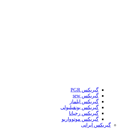
گیربکس PGR
گیربکس sew
گیربکس ایلماز
گیربکس بونفیلیولی
گیربکس رجیانا
گیربکس موتوواریو
گیربکس ایرانی