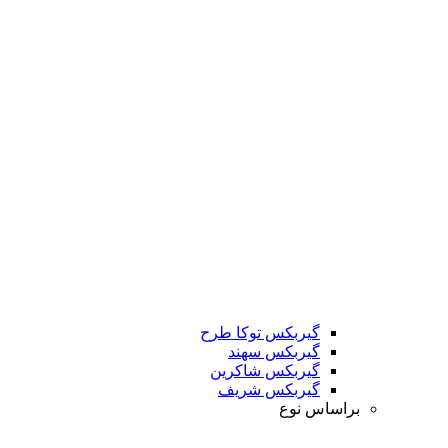
گیربکس توکا طرح
گیربکس سهند
گیربکس شاکرین
گیربکس شریف
براساس نوع