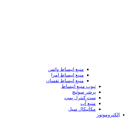
منبع انبساط واتس
منبع انبساط امرا
منبع انبساط تفسان
تیوپ منبع انبساط
پرشر سوئیچ
ست کنترل پمپ
منبع آب
مکانیکال سیل
الکتروموتور