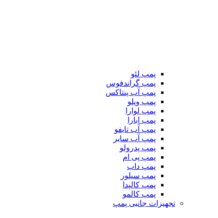
پمپ لئو
پمپ گراندفوس
پمپ آب پنتاکس
پمپ ویلو
پمپ لوارا
پمپ ابارا
پمپ آب تایفو
پمپ آب سایر
پمپ پدرولو
پمپ پی ام
پمپ داب
پمپ سیلور
پمپ کالپدا
پمپ کالمو
تجهیزات جانبی پمپ