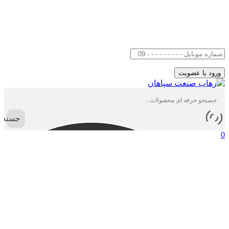
جستجو
0