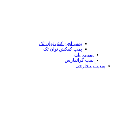
پمپ لجن کش توان تک
پمپ کفکش توان تک
پمپ رایان
پمپ گرانفارس
پمپ آب خارجی