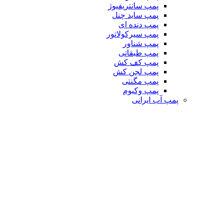
پمپ سانتریفیوژ
پمپ ساید چنل
پمپ دنده ای
پمپ سیرکولاتور
پمپ شناور
پمپ طبقاتی
پمپ کف کش
پمپ لجن کش
پمپ مگنتی
پمپ وکیوم
پمپ آب ایرانی