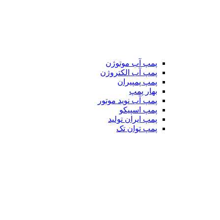
پمپ آب موتوژن
پمپ آب الکتروژن
پمپ پمپیران
بهار پمپ
پمپ آب نوید موتور
پمپ اسپیکو
پمپ ایران تولید
پمپ توان تک