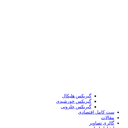
گیربکس هلیکال
گیربکس خورشیدی
گیربکس حلزونی
ست کامل اقتصادی
مقالات
گالری تصاویر