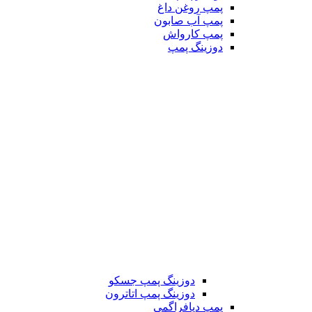
پمپ روغن داغ
پمپ آب صابون
پمپ کارواش
دوزینگ پمپ
دوزینگ پمپ جسکو
دوزینگ پمپ اتاترون
پمپ دیافراگمی