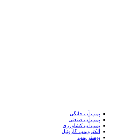
پمپ آب خانگی
پمپ آب صنعتی
پمپ آب کشاورزی
الکتروپمپ گازوئیل
بوستر پمپ