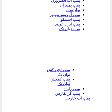
پمپ آب الکتروژن
پمپ پمپیران
بهار پمپ
پمپ آب نوید موتور
پمپ اسپیکو
پمپ ایران تولید
پمپ توان تک
پمپ لجن کش
توان تک
پمپ کفکش
توان تک
پمپ رایان
پمپ گرانفارس
پمپ آب خارجی