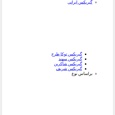
گیربکس ایرانی
گیربکس توکا طرح
گیربکس سهند
گیربکس شاکرین
گیربکس شریف
براساس نوع