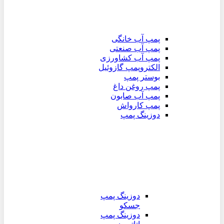
پمپ آب خانگی
پمپ آب صنعتی
پمپ آب کشاورزی
الکتروپمپ گازوئیل
بوستر پمپ
پمپ روغن داغ
پمپ آب صابون
پمپ کارواش
دوزینگ پمپ
دوزینگ پمپ
جسکو
دوزینگ پمپ