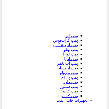
پمپ لئو
پمپ گراندفوس
پمپ آب پنتاکس
پمپ ویلو
پمپ لوارا
پمپ ابارا
پمپ آب تایفو
پمپ آب سایر
پمپ پدرولو
پمپ پی ام
پمپ داب
پمپ سیلور
پمپ کالپدا
پمپ کالمو
تجهیزات جانبی پمپ