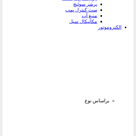
پرشر سوئیچ
ست کنترل پمپ
منبع آب
مکانیکال سیل
الکتروموتور
براساس نوع