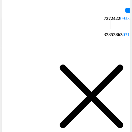
7272422
0933
32352863
031