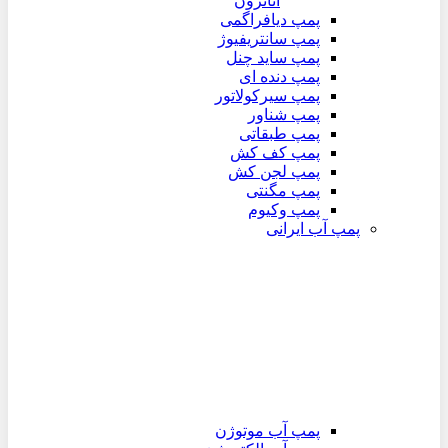
اتاترون
پمپ دیافراگمی
پمپ سانتریفیوژ
پمپ ساید چنل
پمپ دنده ای
پمپ سیرکولاتور
پمپ شناور
پمپ طبقاتی
پمپ کف کش
پمپ لجن کش
پمپ مگنتی
پمپ وکیوم
پمپ آب ایرانی
پمپ آب موتوژن