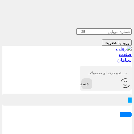
جستجو
0
ورود / عضویت