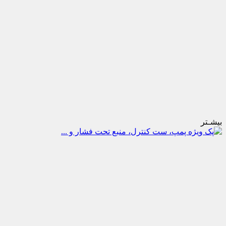
بیشـتر