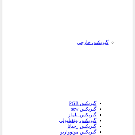
گیربکس خارجی
گیربکس PGR
گیربکس sew
گیربکس ایلماز
گیربکس بونفیلیولی
گیربکس رجیانا
گیربکس موتوواریو