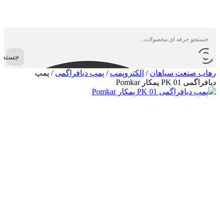
جستجو
رهاب صنعت سپاهان
/
الکتروپمپ
/
پمپ دیافراگمی
/
پمپ
دیافراگمی PK 01 پمکار Pomkar