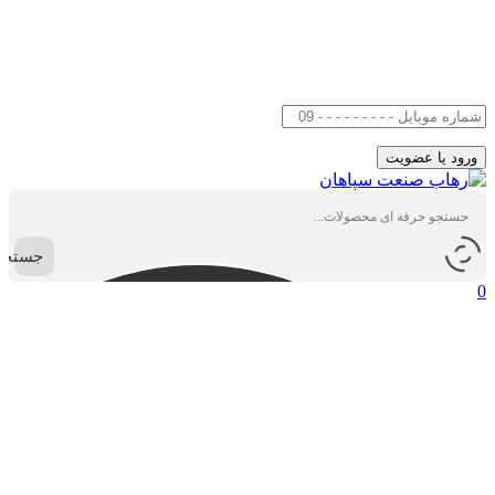
جستجو
0