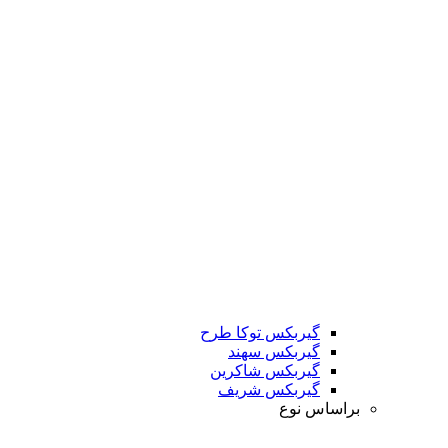
گیربکس توکا طرح
گیربکس سهند
گیربکس شاکرین
گیربکس شریف
براساس نوع