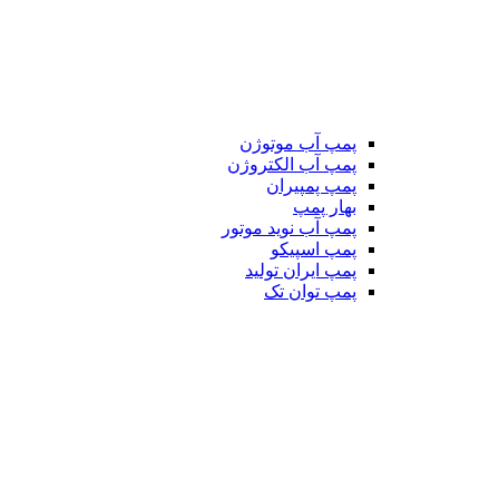
پمپ آب موتوژن
پمپ آب الکتروژن
پمپ پمپیران
بهار پمپ
پمپ آب نوید موتور
پمپ اسپیکو
پمپ ایران تولید
پمپ توان تک