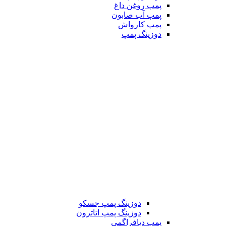
پمپ روغن داغ
پمپ آب صابون
پمپ کارواش
دوزینگ پمپ
دوزینگ پمپ جسکو
دوزینگ پمپ اتاترون
پمپ دیافراگمی