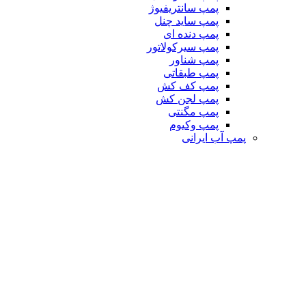
پمپ سانتریفیوژ
پمپ ساید چنل
پمپ دنده ای
پمپ سیرکولاتور
پمپ شناور
پمپ طبقاتی
پمپ کف کش
پمپ لجن کش
پمپ مگنتی
پمپ وکیوم
پمپ آب ایرانی