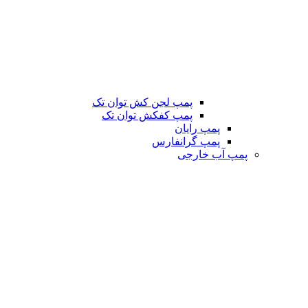
پمپ لجن کش توان تک
پمپ کفکش توان تک
پمپ رایان
پمپ گرانفارس
پمپ آب خارجی