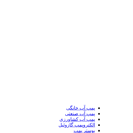
پمپ آب خانگی
پمپ آب صنعتی
پمپ آب کشاورزی
الکتروپمپ گازوئیل
بوستر پمپ