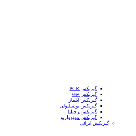
گیربکس PGR
گیربکس sew
گیربکس ایلماز
گیربکس بونفیلیولی
گیربکس رجیانا
گیربکس موتوواریو
گیربکس ایرانی