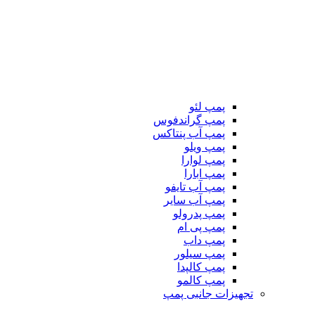
پمپ لئو
پمپ گراندفوس
پمپ آب پنتاکس
پمپ ویلو
پمپ لوارا
پمپ ابارا
پمپ آب تایفو
پمپ آب سایر
پمپ پدرولو
پمپ پی ام
پمپ داب
پمپ سیلور
پمپ کالپدا
پمپ کالمو
تجهیزات جانبی پمپ