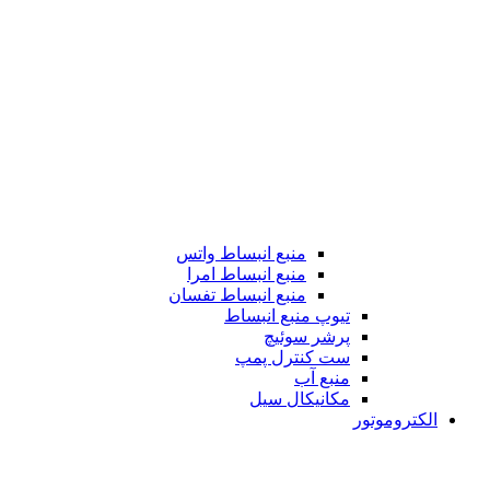
منبع انبساط واتس
منبع انبساط امرا
منبع انبساط تفسان
تیوپ منبع انبساط
پرشر سوئیچ
ست کنترل پمپ
منبع آب
مکانیکال سیل
الکتروموتور