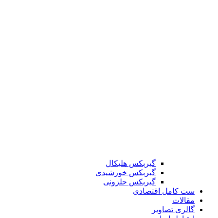
گیربکس هلیکال
گیربکس خورشیدی
گیربکس حلزونی
ست کامل اقتصادی
مقالات
گالری تصاویر