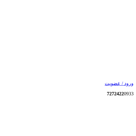
ورود / عضویت
7272422
0933