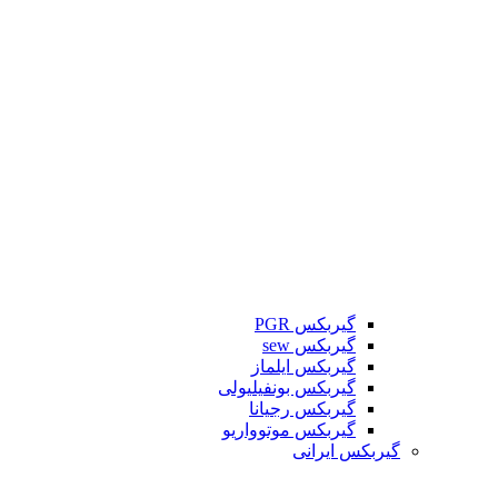
گیربکس PGR
گیربکس sew
گیربکس ایلماز
گیربکس بونفیلیولی
گیربکس رجیانا
گیربکس موتوواریو
گیربکس ایرانی