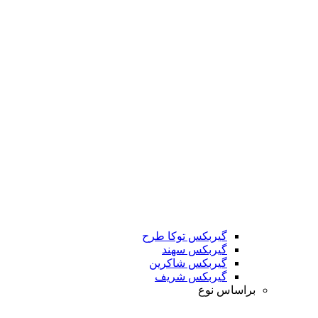
گیربکس توکا طرح
گیربکس سهند
گیربکس شاکرین
گیربکس شریف
براساس نوع