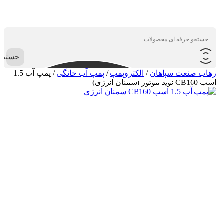
جستجو
رهاب صنعت سپاهان
/
الکتروپمپ
/
پمپ آب خانگی
/
پمپ آب 1.5
اسب CB160 نوید موتور (سمنان انرژی)