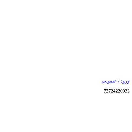
ورود / عضویت
7272422
0933