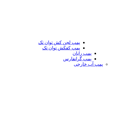
پمپ لجن کش توان تک
پمپ کفکش توان تک
پمپ رایان
پمپ گرانفارس
پمپ آب خارجی