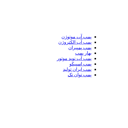
پمپ آب موتوژن
پمپ آب الکتروژن
پمپ پمپیران
بهار پمپ
پمپ آب نوید موتور
پمپ اسپیکو
پمپ ایران تولید
پمپ توان تک