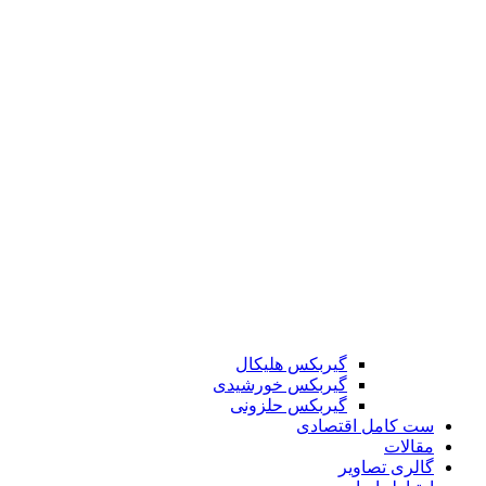
گیربکس هلیکال
گیربکس خورشیدی
گیربکس حلزونی
ست کامل اقتصادی
مقالات
گالری تصاویر