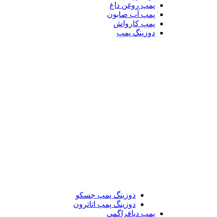
پمپ روغن داغ
پمپ آب صابون
پمپ کارواش
دوزینگ پمپ
دوزینگ پمپ جسکو
دوزینگ پمپ اتاترون
پمپ دیافراگمی