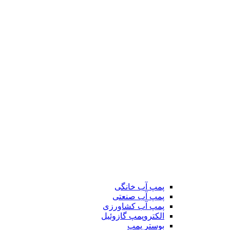
پمپ آب خانگی
پمپ آب صنعتی
پمپ آب کشاورزی
الکتروپمپ گازوئیل
بوستر پمپ