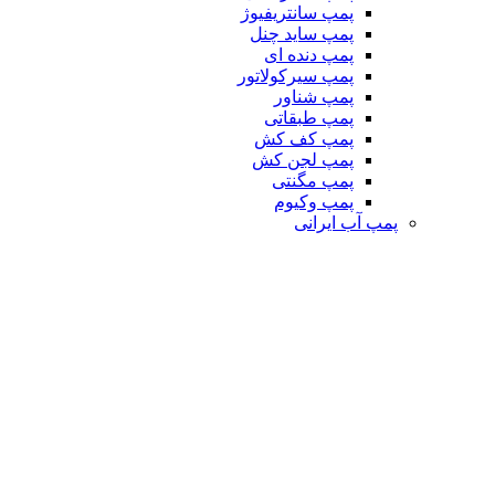
پمپ سانتریفیوژ
پمپ ساید چنل
پمپ دنده ای
پمپ سیرکولاتور
پمپ شناور
پمپ طبقاتی
پمپ کف کش
پمپ لجن کش
پمپ مگنتی
پمپ وکیوم
پمپ آب ایرانی