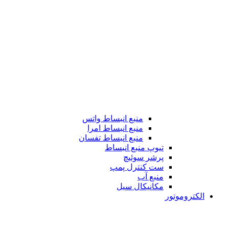
منبع انبساط واتس
منبع انبساط امرا
منبع انبساط تفسان
تیوپ منبع انبساط
پرشر سوئیچ
ست کنترل پمپ
منبع آب
مکانیکال سیل
الکتروموتور