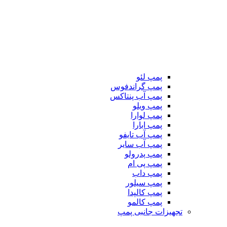
پمپ لئو
پمپ گراندفوس
پمپ آب پنتاکس
پمپ ویلو
پمپ لوارا
پمپ ابارا
پمپ آب تایفو
پمپ آب سایر
پمپ پدرولو
پمپ پی ام
پمپ داب
پمپ سیلور
پمپ کالپدا
پمپ کالمو
تجهیزات جانبی پمپ