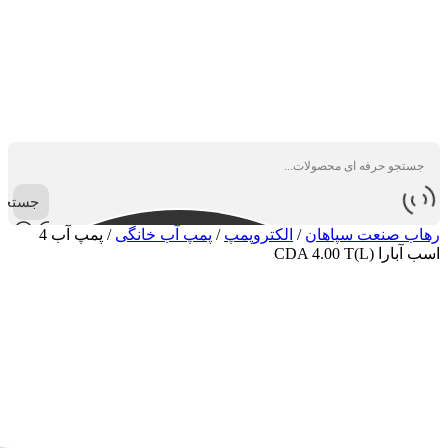
جستجو
رهاب صنعت سپاهان
/
الکتروپمپ
/
پمپ آب خانگی
/
پمپ آب 4
اسب آبارا (CDA 4.00 T(L