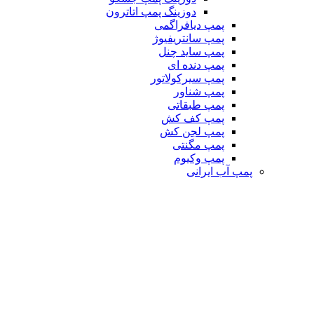
دوزینگ پمپ اتاترون
پمپ دیافراگمی
پمپ سانتریفیوژ
پمپ ساید چنل
پمپ دنده ای
پمپ سیرکولاتور
پمپ شناور
پمپ طبقاتی
پمپ کف کش
پمپ لجن کش
پمپ مگنتی
پمپ وکیوم
پمپ آب ایرانی