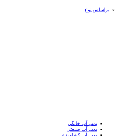
براساس نوع
پمپ آب خانگی
پمپ آب صنعتی
پمپ آب کشاورزی