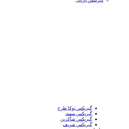
گیربکس ایرانی
گیربکس توکا طرح
گیربکس سهند
گیربکس شاکرین
گیربکس شریف