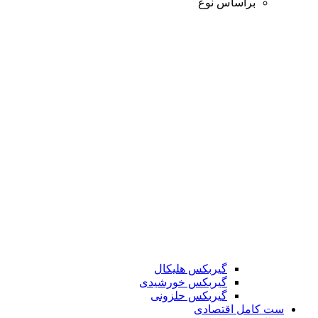
براساس نوع
گیربکس هلیکال
گیربکس خورشیدی
گیربکس حلزونی
ست کامل اقتصادی