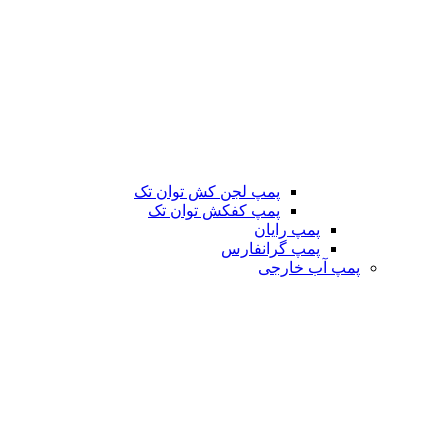
پمپ لجن کش توان تک
پمپ کفکش توان تک
پمپ رایان
پمپ گرانفارس
پمپ آب خارجی