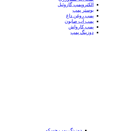
الکتروپمپ گازوئیل
بوستر پمپ
پمپ روغن داغ
پمپ آب صابون
پمپ کارواش
دوزینگ پمپ
دوزینگ پمپ جسکو