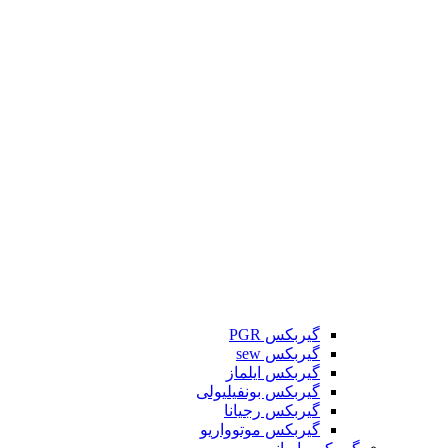
گیربکس PGR
گیربکس sew
گیربکس ایلماز
گیربکس بونفیلیولی
گیربکس رجیانا
گیربکس موتوواریو