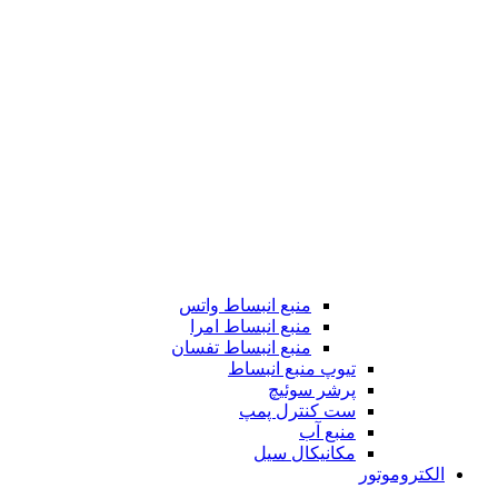
منبع انبساط واتس
منبع انبساط امرا
منبع انبساط تفسان
تیوپ منبع انبساط
پرشر سوئیچ
ست کنترل پمپ
منبع آب
مکانیکال سیل
الکتروموتور