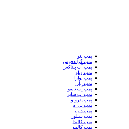
پمپ لئو
پمپ گراندفوس
پمپ آب پنتاکس
پمپ ویلو
پمپ لوارا
پمپ ابارا
پمپ آب تایفو
پمپ آب سایر
پمپ پدرولو
پمپ پی ام
پمپ داب
پمپ سیلور
پمپ کالپدا
پمپ کالمو