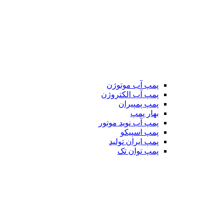
پمپ آب موتوژن
پمپ آب الکتروژن
پمپ پمپیران
بهار پمپ
پمپ آب نوید موتور
پمپ اسپیکو
پمپ ایران تولید
پمپ توان تک