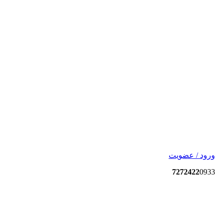
ورود / عضویت
7272422
0933