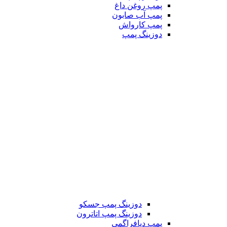
پمپ روغن داغ
پمپ آب صابون
پمپ کارواش
دوزینگ پمپ
دوزینگ پمپ جسکو
دوزینگ پمپ اتاترون
پمپ دیافراگمی