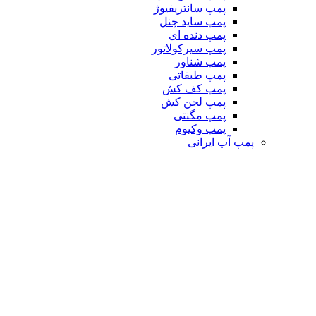
پمپ سانتریفیوژ
پمپ ساید چنل
پمپ دنده ای
پمپ سیرکولاتور
پمپ شناور
پمپ طبقاتی
پمپ کف کش
پمپ لجن کش
پمپ مگنتی
پمپ وکیوم
پمپ آب ایرانی