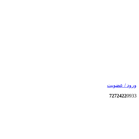
ورود / عضویت
7272422
0933