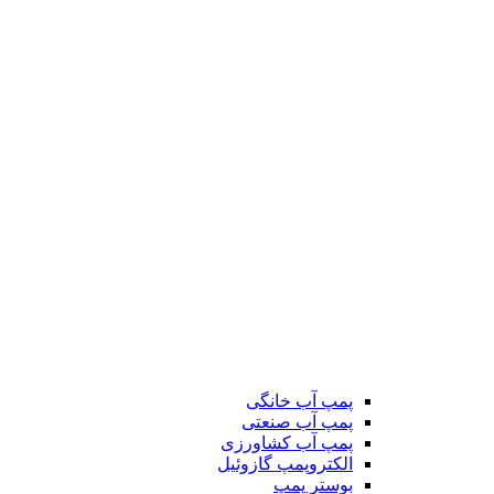
پمپ آب خانگی
پمپ آب صنعتی
پمپ آب کشاورزی
الکتروپمپ گازوئیل
بوستر پمپ