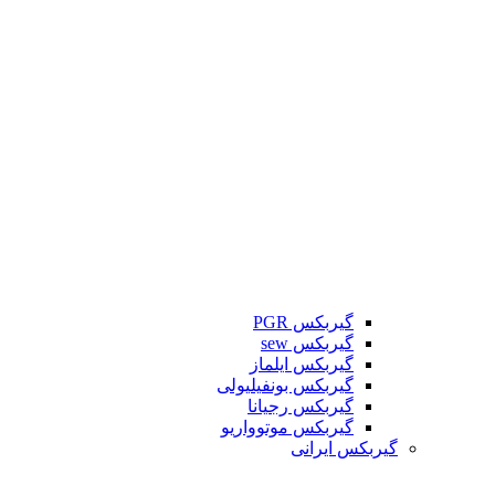
گیربکس PGR
گیربکس sew
گیربکس ایلماز
گیربکس بونفیلیولی
گیربکس رجیانا
گیربکس موتوواریو
گیربکس ایرانی