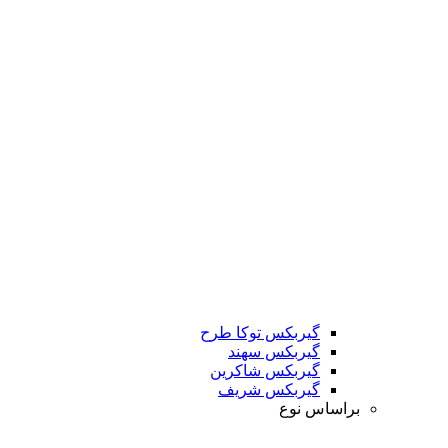
گیربکس توکا طرح
گیربکس سهند
گیربکس شاکرین
گیربکس شریف
براساس نوع