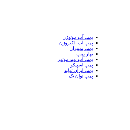
پمپ آب موتوژن
پمپ آب الکتروژن
پمپ پمپیران
بهار پمپ
پمپ آب نوید موتور
پمپ اسپیکو
پمپ ایران تولید
پمپ توان تک