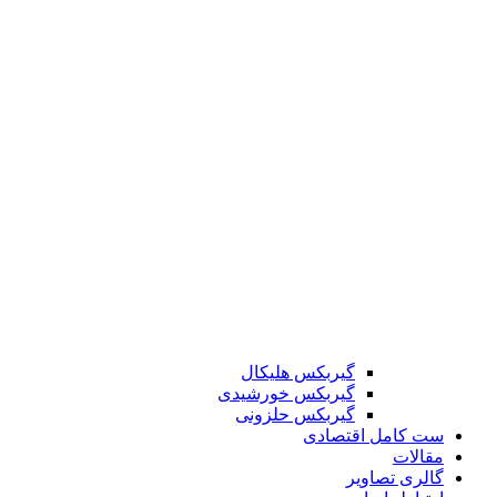
گیربکس هلیکال
گیربکس خورشیدی
گیربکس حلزونی
ست کامل اقتصادی
مقالات
گالری تصاویر