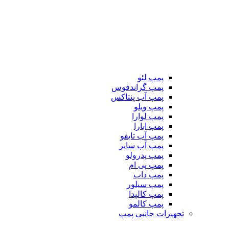
پمپ لئو
پمپ گراندفوس
پمپ آب پنتاکس
پمپ ویلو
پمپ لوارا
پمپ ابارا
پمپ آب تایفو
پمپ آب سایر
پمپ پدرولو
پمپ پی ام
پمپ داب
پمپ سیلور
پمپ کالپدا
پمپ کالمو
تجهیزات جانبی پمپ