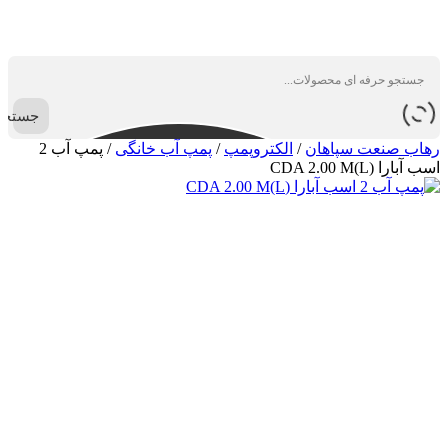
جستجو
رهاب صنعت سپاهان
/
الکتروپمپ
/
پمپ آب خانگی
/
پمپ آب 2
اسب آبارا (CDA 2.00 M(L