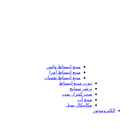
منبع انبساط واتس
منبع انبساط امرا
منبع انبساط تفسان
تیوپ منبع انبساط
پرشر سوئیچ
ست کنترل پمپ
منبع آب
مکانیکال سیل
الکتروموتور