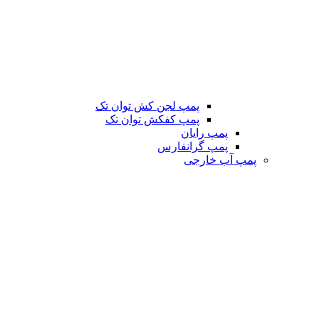
پمپ لجن کش توان تک
پمپ کفکش توان تک
پمپ رایان
پمپ گرانفارس
پمپ آب خارجی