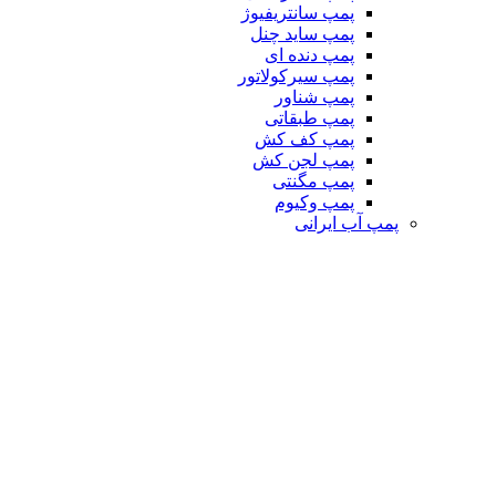
پمپ سانتریفیوژ
پمپ ساید چنل
پمپ دنده ای
پمپ سیرکولاتور
پمپ شناور
پمپ طبقاتی
پمپ کف کش
پمپ لجن کش
پمپ مگنتی
پمپ وکیوم
پمپ آب ایرانی