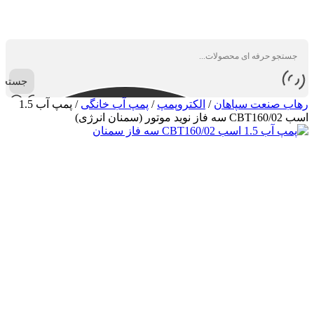
جستجو
رهاب صنعت سپاهان
/
الکتروپمپ
/
پمپ آب خانگی
/
پمپ آب 1.5
اسب CBT160/02 سه فاز نوید موتور (سمنان انرژی)