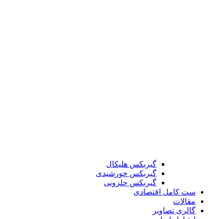
گیربکس هلیکال
گیربکس خورشیدی
گیربکس حلزونی
ست کامل اقتصادی
مقالات
گالری تصاویر