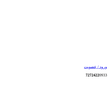
ورود / عضویت
7272422
0933