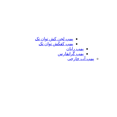
پمپ لجن کش توان تک
پمپ کفکش توان تک
پمپ رایان
پمپ گرانفارس
پمپ آب خارجی