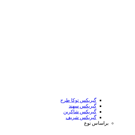
گیربکس توکا طرح
گیربکس سهند
گیربکس شاکرین
گیربکس شریف
براساس نوع