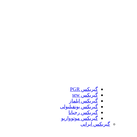
گیربکس PGR
گیربکس sew
گیربکس ایلماز
گیربکس بونفیلیولی
گیربکس رجیانا
گیربکس موتوواریو
گیربکس ایرانی