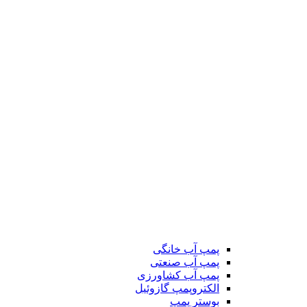
پمپ آب خانگی
پمپ آب صنعتی
پمپ آب کشاورزی
الکتروپمپ گازوئیل
بوستر پمپ