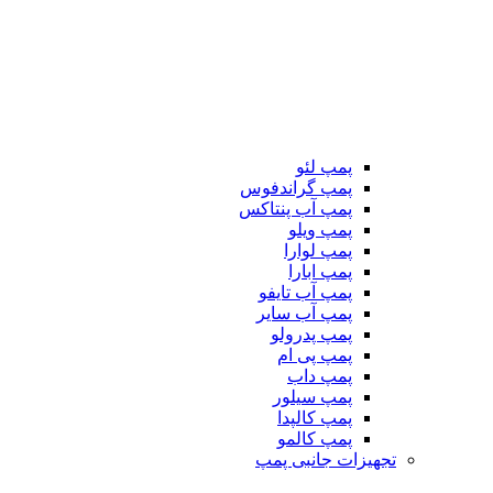
پمپ لئو
پمپ گراندفوس
پمپ آب پنتاکس
پمپ ویلو
پمپ لوارا
پمپ ابارا
پمپ آب تایفو
پمپ آب سایر
پمپ پدرولو
پمپ پی ام
پمپ داب
پمپ سیلور
پمپ کالپدا
پمپ کالمو
تجهیزات جانبی پمپ