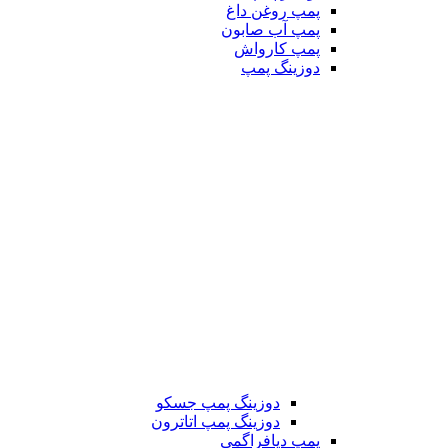
پمپ روغن داغ
پمپ آب صابون
پمپ کارواش
دوزینگ پمپ
دوزینگ پمپ جسکو
دوزینگ پمپ اتاترون
پمپ دیافراگمی