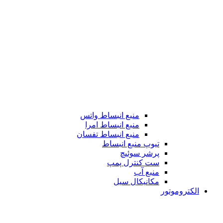
منبع انبساط واتس
منبع انبساط امرا
منبع انبساط تفسان
تیوپ منبع انبساط
پرشر سوئیچ
ست کنترل پمپ
منبع آب
مکانیکال سیل
الکتروموتور