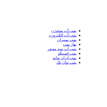
پمپ آب موتوژن
پمپ آب الکتروژن
پمپ پمپیران
بهار پمپ
پمپ آب نوید موتور
پمپ اسپیکو
پمپ ایران تولید
پمپ توان تک