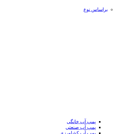
براساس نوع
پمپ آب خانگی
پمپ آب صنعتی
پمپ آب کشاورزی