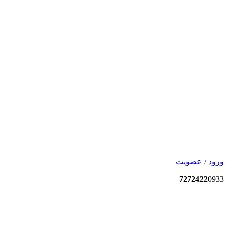
ورود / عضویت
7272422
0933