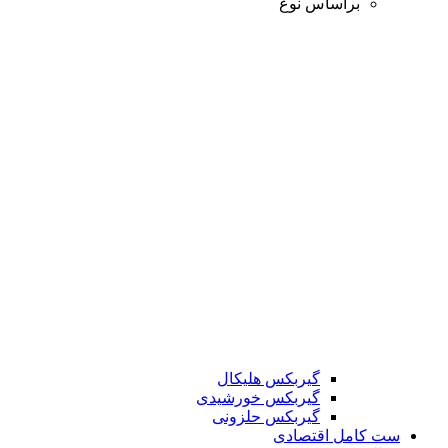
براساس نوع
گیربکس هلیکال
گیربکس خورشیدی
گیربکس حلزونی
ست کامل اقتصادی