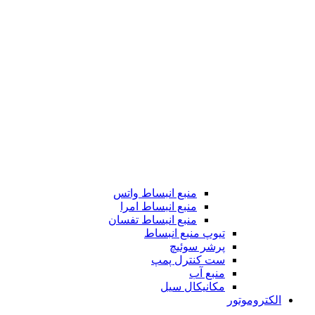
منبع انبساط واتس
منبع انبساط امرا
منبع انبساط تفسان
تیوپ منبع انبساط
پرشر سوئیچ
ست کنترل پمپ
منبع آب
مکانیکال سیل
الکتروموتور