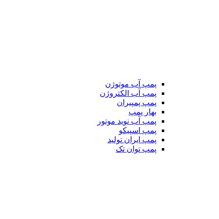
پمپ آب موتوژن
پمپ آب الکتروژن
پمپ پمپیران
بهار پمپ
پمپ آب نوید موتور
پمپ اسپیکو
پمپ ایران تولید
پمپ توان تک