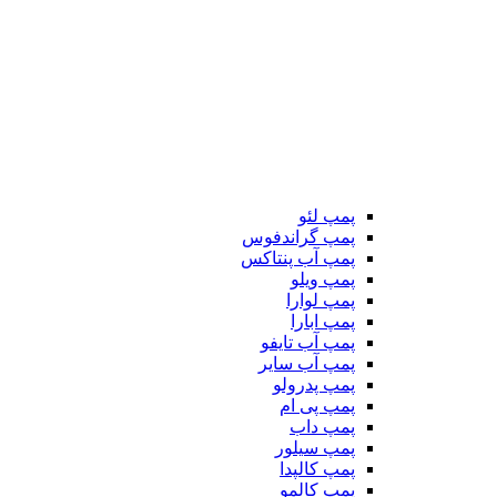
پمپ لئو
پمپ گراندفوس
پمپ آب پنتاکس
پمپ ویلو
پمپ لوارا
پمپ ابارا
پمپ آب تایفو
پمپ آب سایر
پمپ پدرولو
پمپ پی ام
پمپ داب
پمپ سیلور
پمپ کالپدا
پمپ کالمو