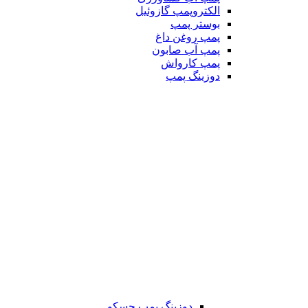
الکتروپمپ گازوئیل
بوستر پمپ
پمپ روغن داغ
پمپ آب صابون
پمپ کارواش
دوزینگ پمپ
دوزینگ پمپ جسکو