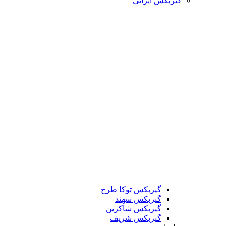
گیربکس ایرانی
گیربکس توکا طرح
گیربکس سهند
گیربکس شاکرین
گیربکس شریف