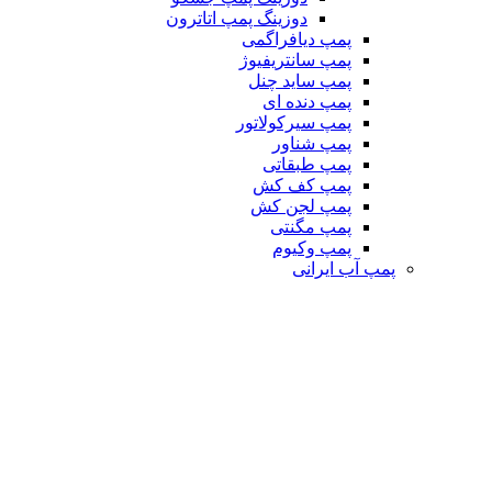
دوزینگ پمپ اتاترون
پمپ دیافراگمی
پمپ سانتریفیوژ
پمپ ساید چنل
پمپ دنده ای
پمپ سیرکولاتور
پمپ شناور
پمپ طبقاتی
پمپ کف کش
پمپ لجن کش
پمپ مگنتی
پمپ وکیوم
پمپ آب ایرانی