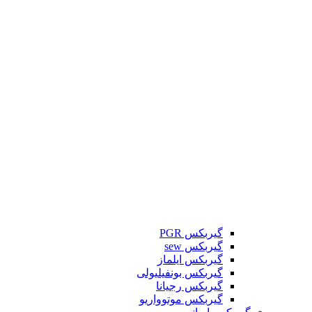
گیربکس PGR
گیربکس sew
گیربکس ایلماز
گیربکس بونفیلیولی
گیربکس رجیانا
گیربکس موتوواریو