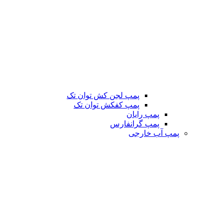
پمپ لجن کش توان تک
پمپ کفکش توان تک
پمپ رایان
پمپ گرانفارس
پمپ آب خارجی