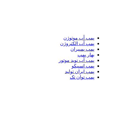
پمپ آب موتوژن
پمپ آب الکتروژن
پمپ پمپیران
بهار پمپ
پمپ آب نوید موتور
پمپ اسپیکو
پمپ ایران تولید
پمپ توان تک