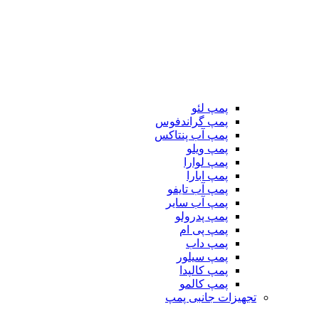
پمپ لئو
پمپ گراندفوس
پمپ آب پنتاکس
پمپ ویلو
پمپ لوارا
پمپ ابارا
پمپ آب تایفو
پمپ آب سایر
پمپ پدرولو
پمپ پی ام
پمپ داب
پمپ سیلور
پمپ کالپدا
پمپ کالمو
تجهیزات جانبی پمپ