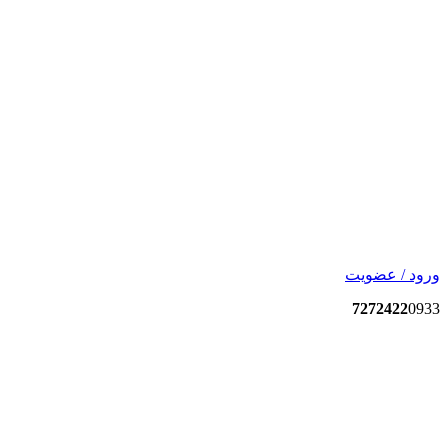
ورود / عضویت
7272422
0933