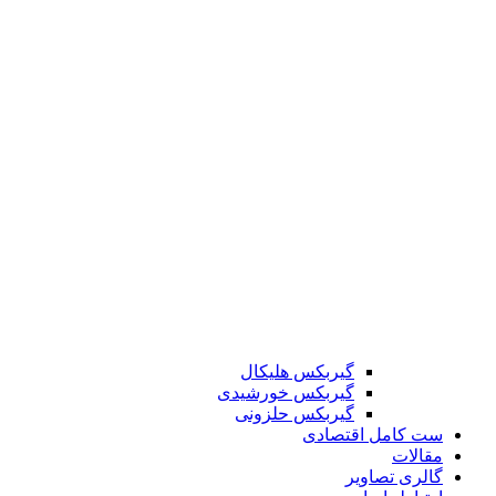
گیربکس هلیکال
گیربکس خورشیدی
گیربکس حلزونی
ست کامل اقتصادی
مقالات
گالری تصاویر