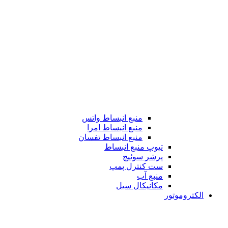
منبع انبساط واتس
منبع انبساط امرا
منبع انبساط تفسان
تیوپ منبع انبساط
پرشر سوئیچ
ست کنترل پمپ
منبع آب
مکانیکال سیل
الکتروموتور