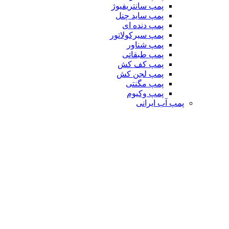
پمپ سانتریفیوژ
پمپ ساید چنل
پمپ دنده ای
پمپ سیرکولاتور
پمپ شناور
پمپ طبقاتی
پمپ کف کش
پمپ لجن کش
پمپ مگنتی
پمپ وکیوم
پمپ آب ایرانی