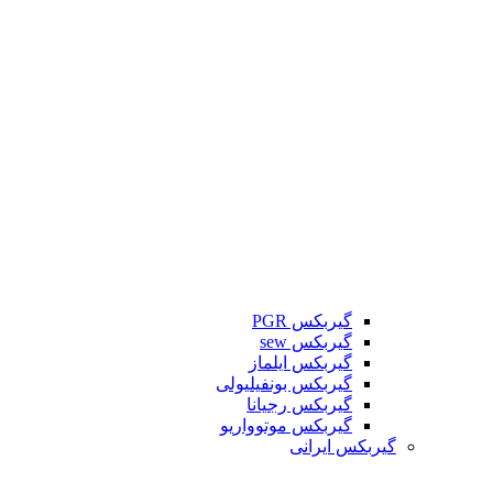
گیربکس PGR
گیربکس sew
گیربکس ایلماز
گیربکس بونفیلیولی
گیربکس رجیانا
گیربکس موتوواریو
گیربکس ایرانی