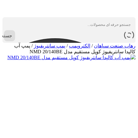
جستجو
رهاب صنعت سپاهان
/
الکتروپمپ
/
پمپ سانتریفیوژ
/
پمپ آب
کالپدا سانتریفیوژ کوپل مستقیم مدل NMD 20/140BE