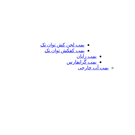
پمپ لجن کش توان تک
پمپ کفکش توان تک
پمپ رایان
پمپ گرانفارس
پمپ آب خارجی