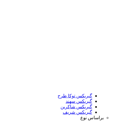
گیربکس توکا طرح
گیربکس سهند
گیربکس شاکرین
گیربکس شریف
براساس نوع