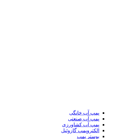
پمپ آب خانگی
پمپ آب صنعتی
پمپ آب کشاورزی
الکتروپمپ گازوئیل
بوستر پمپ