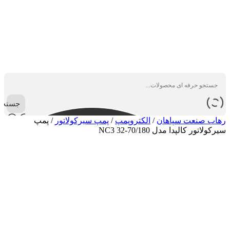
جستجو
رهاب صنعت سپاهان
/
الکتروپمپ
/
پمپ سیرکولاتور
/
پمپ
سیرکولاتور کالپدا مدل NC3 32-70/180