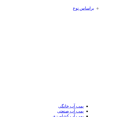
براساس نوع
پمپ آب خانگی
پمپ آب صنعتی
پمپ آب کشاورزی