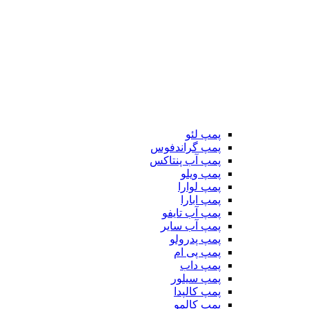
پمپ لئو
پمپ گراندفوس
پمپ آب پنتاکس
پمپ ویلو
پمپ لوارا
پمپ ابارا
پمپ آب تایفو
پمپ آب سایر
پمپ پدرولو
پمپ پی ام
پمپ داب
پمپ سیلور
پمپ کالپدا
پمپ کالمو