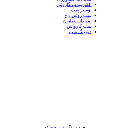
الکتروپمپ گازوئیل
بوستر پمپ
پمپ روغن داغ
پمپ آب صابون
پمپ کارواش
دوزینگ پمپ
دوزینگ پمپ جسکو