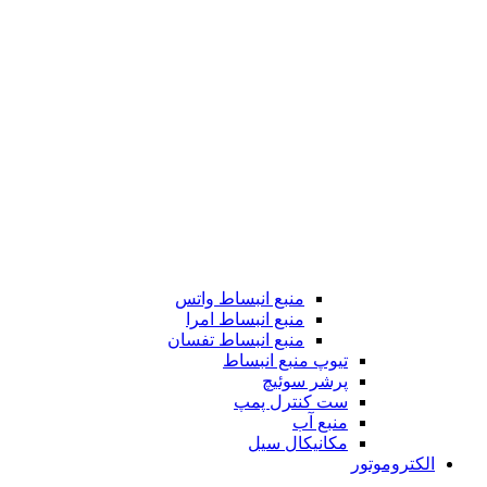
منبع انبساط واتس
منبع انبساط امرا
منبع انبساط تفسان
تیوپ منبع انبساط
پرشر سوئیچ
ست کنترل پمپ
منبع آب
مکانیکال سیل
الکتروموتور