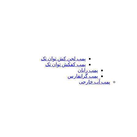
پمپ لجن کش توان تک
پمپ کفکش توان تک
پمپ رایان
پمپ گرانفارس
پمپ آب خارجی