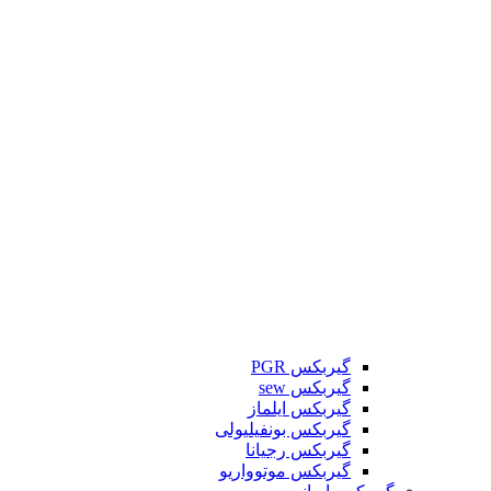
گیربکس PGR
گیربکس sew
گیربکس ایلماز
گیربکس بونفیلیولی
گیربکس رجیانا
گیربکس موتوواریو