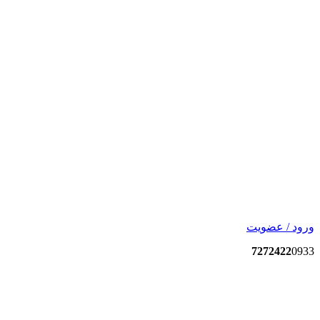
ورود / عضویت
7272422
0933