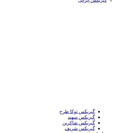
گیربکس ایرانی
گیربکس توکا طرح
گیربکس سهند
گیربکس شاکرین
گیربکس شریف