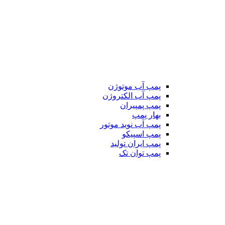
پمپ آب موتوژن
پمپ آب الکتروژن
پمپ پمپیران
بهار پمپ
پمپ آب نوید موتور
پمپ اسپیکو
پمپ ایران تولید
پمپ توان تک