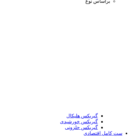
براساس نوع
گیربکس هلیکال
گیربکس خورشیدی
گیربکس حلزونی
ست کامل اقتصادی