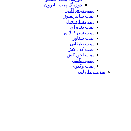
دوزینگ پمپ اتاترون
پمپ دیافراگمی
پمپ سانتریفیوژ
پمپ ساید چنل
پمپ دنده ای
پمپ سیرکولاتور
پمپ شناور
پمپ طبقاتی
پمپ کف کش
پمپ لجن کش
پمپ مگنتی
پمپ وکیوم
پمپ آب ایرانی