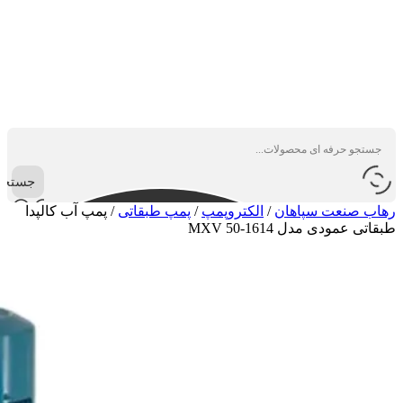
جستجو
رهاب صنعت سپاهان
/
الکتروپمپ
/
پمپ طبقاتی
/
پمپ آب کالپدا
طبقاتی عمودی مدل MXV 50-1614