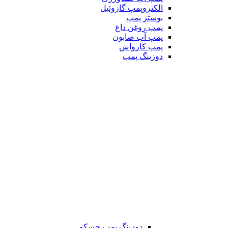
الکتروپمپ گازوئیل
بوستر پمپ
پمپ روغن داغ
پمپ آب صابون
پمپ کارواش
دوزینگ پمپ
دوزینگ پمپ جسکو