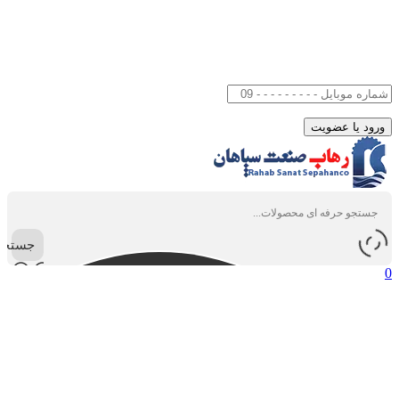
جستجو
0