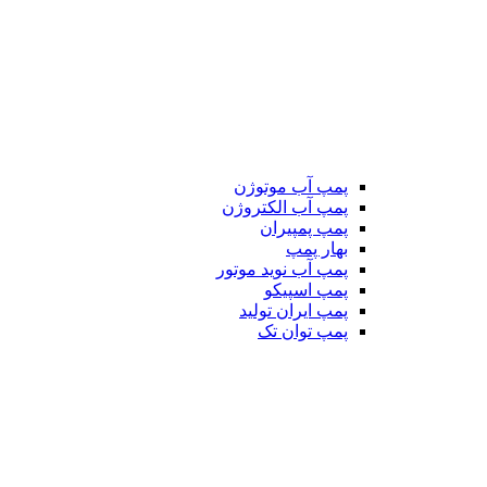
پمپ آب موتوژن
پمپ آب الکتروژن
پمپ پمپیران
بهار پمپ
پمپ آب نوید موتور
پمپ اسپیکو
پمپ ایران تولید
پمپ توان تک