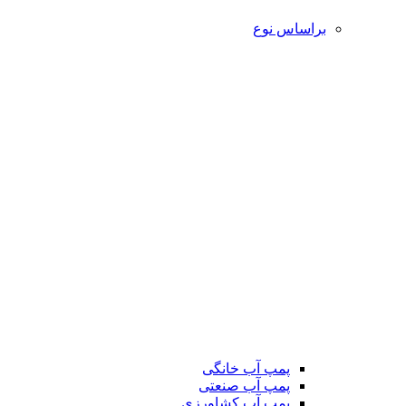
براساس نوع
پمپ آب خانگی
پمپ آب صنعتی
پمپ آب کشاورزی