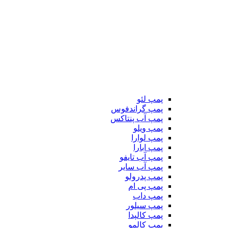
پمپ لئو
پمپ گراندفوس
پمپ آب پنتاکس
پمپ ویلو
پمپ لوارا
پمپ ابارا
پمپ آب تایفو
پمپ آب سایر
پمپ پدرولو
پمپ پی ام
پمپ داب
پمپ سیلور
پمپ کالپدا
پمپ کالمو