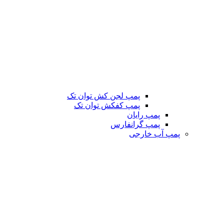
پمپ لجن کش توان تک
پمپ کفکش توان تک
پمپ رایان
پمپ گرانفارس
پمپ آب خارجی