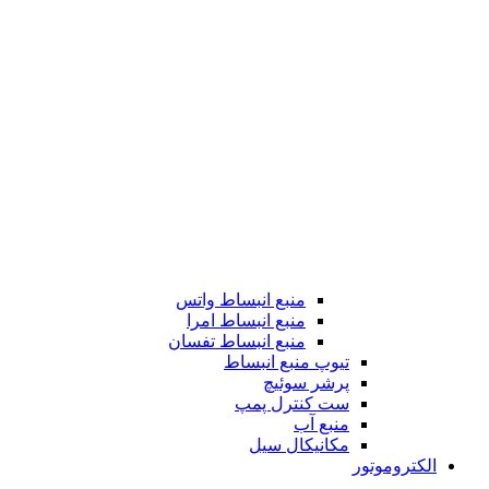
منبع انبساط واتس
منبع انبساط امرا
منبع انبساط تفسان
تیوپ منبع انبساط
پرشر سوئیچ
ست کنترل پمپ
منبع آب
مکانیکال سیل
الکتروموتور