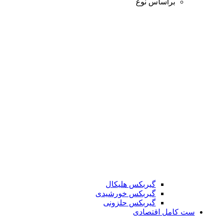
براساس نوع
گیربکس هلیکال
گیربکس خورشیدی
گیربکس حلزونی
ست کامل اقتصادی