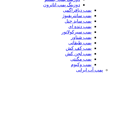
دوزینگ پمپ اتاترون
پمپ دیافراگمی
پمپ سانتریفیوژ
پمپ ساید چنل
پمپ دنده ای
پمپ سیرکولاتور
پمپ شناور
پمپ طبقاتی
پمپ کف کش
پمپ لجن کش
پمپ مگنتی
پمپ وکیوم
پمپ آب ایرانی