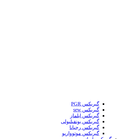
گیربکس PGR
گیربکس sew
گیربکس ایلماز
گیربکس بونفیلیولی
گیربکس رجیانا
گیربکس موتوواریو