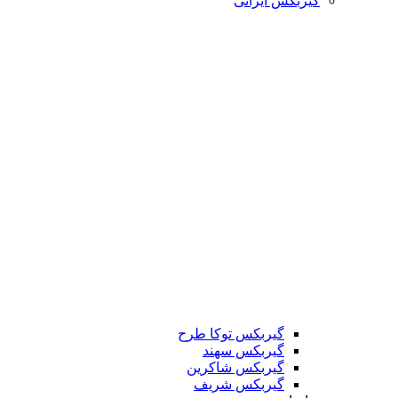
گیربکس ایرانی
گیربکس توکا طرح
گیربکس سهند
گیربکس شاکرین
گیربکس شریف