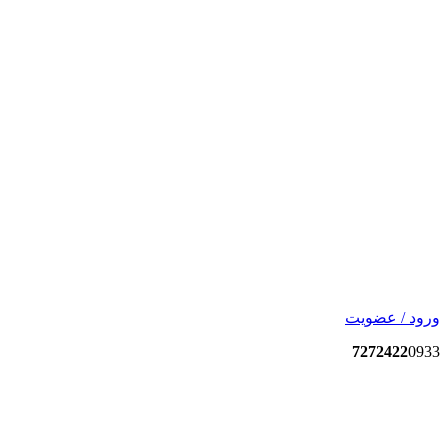
ورود / عضویت
7272422
0933