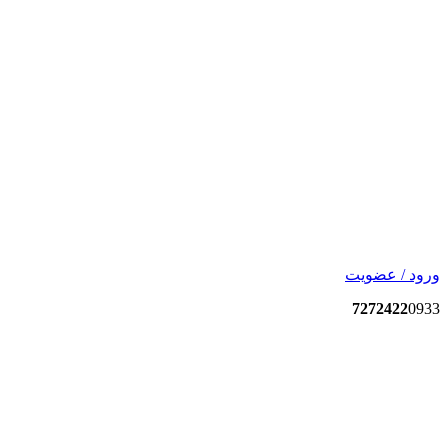
ورود / عضویت
7272422
0933