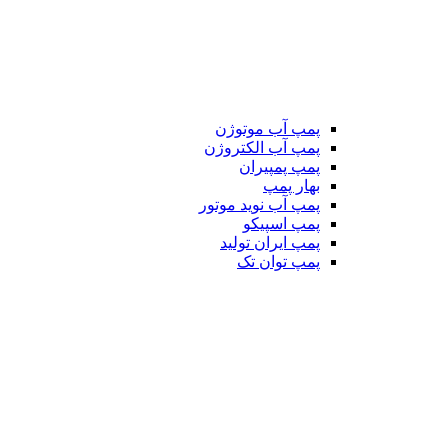
پمپ آب موتوژن
پمپ آب الکتروژن
پمپ پمپیران
بهار پمپ
پمپ آب نوید موتور
پمپ اسپیکو
پمپ ایران تولید
پمپ توان تک