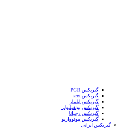
گیربکس PGR
گیربکس sew
گیربکس ایلماز
گیربکس بونفیلیولی
گیربکس رجیانا
گیربکس موتوواریو
گیربکس ایرانی