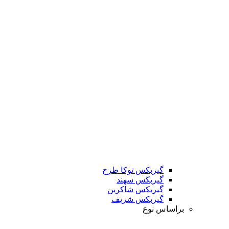
گیربکس توکا طرح
گیربکس سهند
گیربکس شاکرین
گیربکس شریف
براساس نوع