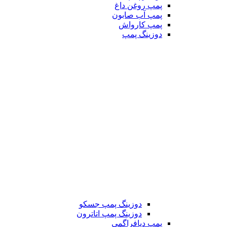
پمپ روغن داغ
پمپ آب صابون
پمپ کارواش
دوزینگ پمپ
دوزینگ پمپ جسکو
دوزینگ پمپ اتاترون
پمپ دیافراگمی