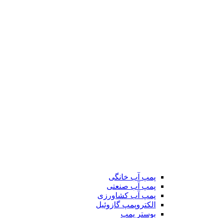
پمپ آب خانگی
پمپ آب صنعتی
پمپ آب کشاورزی
الکتروپمپ گازوئیل
بوستر پمپ