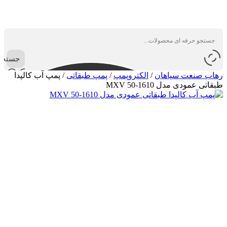
جستجو
رهاب صنعت سپاهان
/
الکتروپمپ
/
پمپ طبقاتی
/
پمپ آب کالپدا
طبقاتی عمودی مدل MXV 50-1610