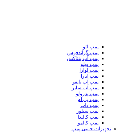
پمپ لئو
پمپ گراندفوس
پمپ آب پنتاکس
پمپ ویلو
پمپ لوارا
پمپ ابارا
پمپ آب تایفو
پمپ آب سایر
پمپ پدرولو
پمپ پی ام
پمپ داب
پمپ سیلور
پمپ کالپدا
پمپ کالمو
تجهیزات جانبی پمپ