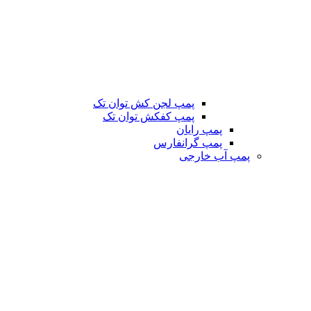
پمپ لجن کش توان تک
پمپ کفکش توان تک
پمپ رایان
پمپ گرانفارس
پمپ آب خارجی