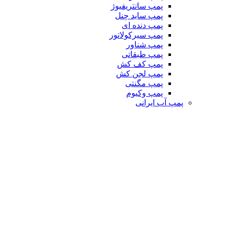
پمپ سانتریفیوژ
پمپ ساید چنل
پمپ دنده ای
پمپ سیرکولاتور
پمپ شناور
پمپ طبقاتی
پمپ کف کش
پمپ لجن کش
پمپ مگنتی
پمپ وکیوم
پمپ آب ایرانی