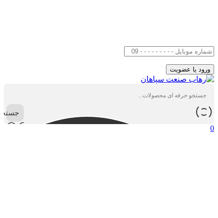
جستجو
0