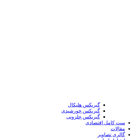
گیربکس هلیکال
گیربکس خورشیدی
گیربکس حلزونی
ست کامل اقتصادی
مقالات
گالری تصاویر