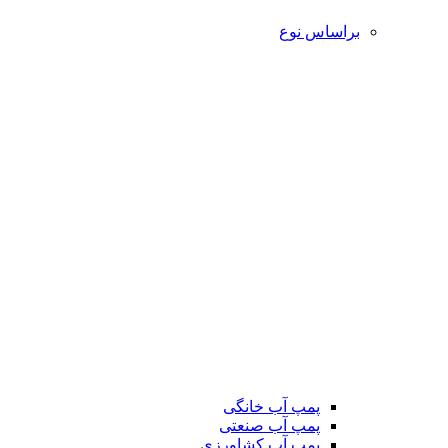
براساس نوع
پمپ آب خانگی
پمپ آب صنعتی
پمپ آب کشاورزی