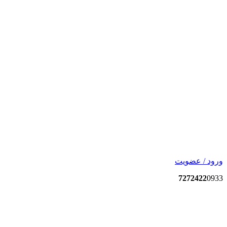
ورود / عضویت
7272422
0933