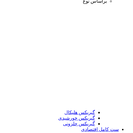
براساس نوع
گیربکس هلیکال
گیربکس خورشیدی
گیربکس حلزونی
ست کامل اقتصادی