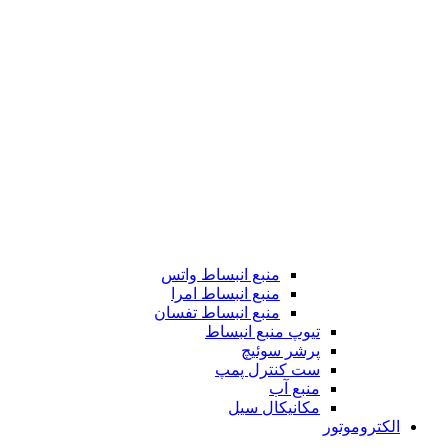
منبع انبساط واتس
منبع انبساط امرا
منبع انبساط تفسان
تیوپ منبع انبساط
پرشر سوئیچ
ست کنترل پمپ
منبع آب
مکانیکال سیل
الکتروموتور