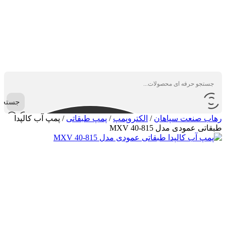
جستجو
رهاب صنعت سپاهان
/
الکتروپمپ
/
پمپ طبقاتی
/
پمپ آب کالپدا
طبقاتی عمودی مدل MXV 40-815