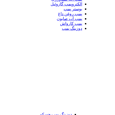
الکتروپمپ گازوئیل
بوستر پمپ
پمپ روغن داغ
پمپ آب صابون
پمپ کارواش
دوزینگ پمپ
دوزینگ پمپ جسکو