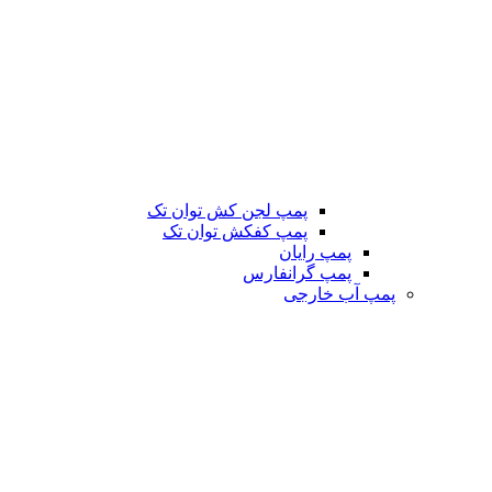
پمپ لجن کش توان تک
پمپ کفکش توان تک
پمپ رایان
پمپ گرانفارس
پمپ آب خارجی