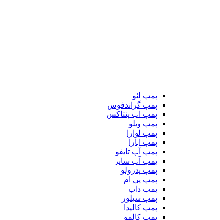
پمپ لئو
پمپ گراندفوس
پمپ آب پنتاکس
پمپ ویلو
پمپ لوارا
پمپ ابارا
پمپ آب تایفو
پمپ آب سایر
پمپ پدرولو
پمپ پی ام
پمپ داب
پمپ سیلور
پمپ کالپدا
پمپ کالمو