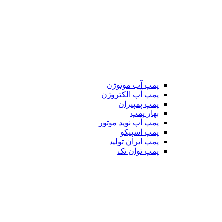
پمپ آب موتوژن
پمپ آب الکتروژن
پمپ پمپیران
بهار پمپ
پمپ آب نوید موتور
پمپ اسپیکو
پمپ ایران تولید
پمپ توان تک