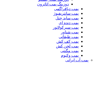
دوزینگ پمپ اتاترون
پمپ دیافراگمی
پمپ سانتریفیوژ
پمپ ساید چنل
پمپ دنده ای
پمپ سیرکولاتور
پمپ شناور
پمپ طبقاتی
پمپ کف کش
پمپ لجن کش
پمپ مگنتی
پمپ وکیوم
پمپ آب ایرانی