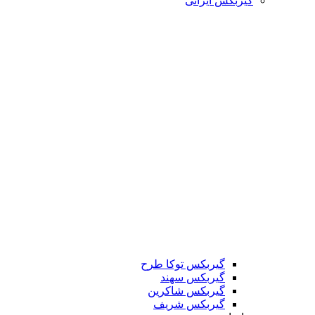
گیربکس ایرانی
گیربکس توکا طرح
گیربکس سهند
گیربکس شاکرین
گیربکس شریف