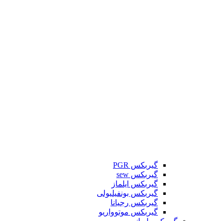
گیربکس PGR
گیربکس sew
گیربکس ایلماز
گیربکس بونفیلیولی
گیربکس رجیانا
گیربکس موتوواریو