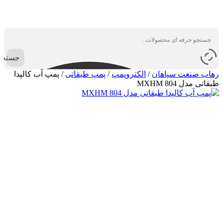
جستجو
رهاب صنعت سپاهان
/
الکتروپمپ
/
پمپ طبقاتی
/
پمپ آب کالپدا
طبقاتی مدل MXHM 804