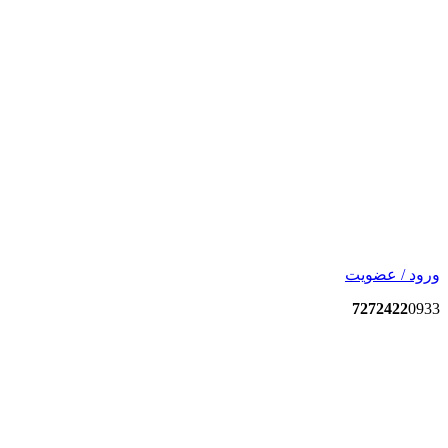
ورود / عضویت
7272422
0933