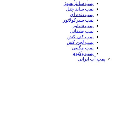
پمپ سانتریفیوژ
پمپ ساید چنل
پمپ دنده ای
پمپ سیرکولاتور
پمپ شناور
پمپ طبقاتی
پمپ کف کش
پمپ لجن کش
پمپ مگنتی
پمپ وکیوم
پمپ آب ایرانی