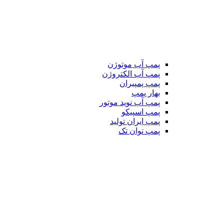
پمپ آب موتوژن
پمپ آب الکتروژن
پمپ پمپیران
بهار پمپ
پمپ آب نوید موتور
پمپ اسپیکو
پمپ ایران تولید
پمپ توان تک