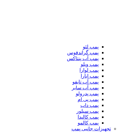
پمپ لئو
پمپ گراندفوس
پمپ آب پنتاکس
پمپ ویلو
پمپ لوارا
پمپ ابارا
پمپ آب تایفو
پمپ آب سایر
پمپ پدرولو
پمپ پی ام
پمپ داب
پمپ سیلور
پمپ کالپدا
پمپ کالمو
تجهیزات جانبی پمپ