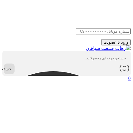
جستجو
0