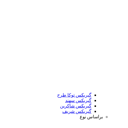
گیربکس توکا طرح
گیربکس سهند
گیربکس شاکرین
گیربکس شریف
براساس نوع