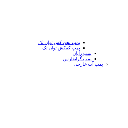
پمپ لجن کش توان تک
پمپ کفکش توان تک
پمپ رایان
پمپ گرانفارس
پمپ آب خارجی