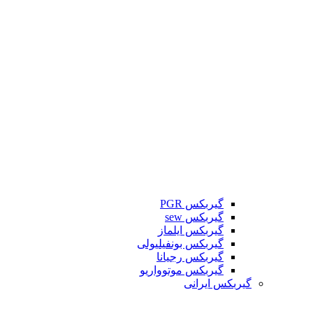
گیربکس PGR
گیربکس sew
گیربکس ایلماز
گیربکس بونفیلیولی
گیربکس رجیانا
گیربکس موتوواریو
گیربکس ایرانی