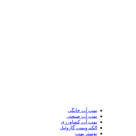
پمپ آب خانگی
پمپ آب صنعتی
پمپ آب کشاورزی
الکتروپمپ گازوئیل
بوستر پمپ