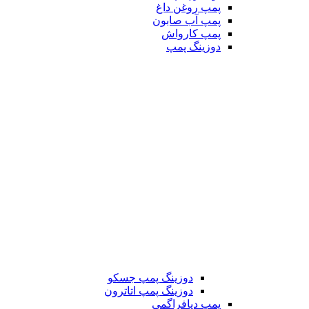
پمپ روغن داغ
پمپ آب صابون
پمپ کارواش
دوزینگ پمپ
دوزینگ پمپ جسکو
دوزینگ پمپ اتاترون
پمپ دیافراگمی