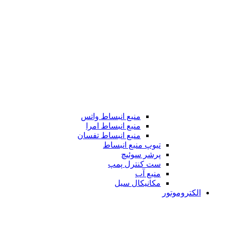
منبع انبساط واتس
منبع انبساط امرا
منبع انبساط تفسان
تیوپ منبع انبساط
پرشر سوئیچ
ست کنترل پمپ
منبع آب
مکانیکال سیل
الکتروموتور