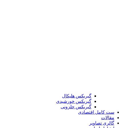
گیربکس هلیکال
گیربکس خورشیدی
گیربکس حلزونی
ست کامل اقتصادی
مقالات
گالری تصاویر