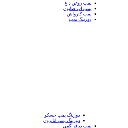
پمپ روغن داغ
پمپ آب صابون
پمپ کارواش
دوزینگ پمپ
دوزینگ پمپ جسکو
دوزینگ پمپ اتاترون
پمپ دیافراگمی