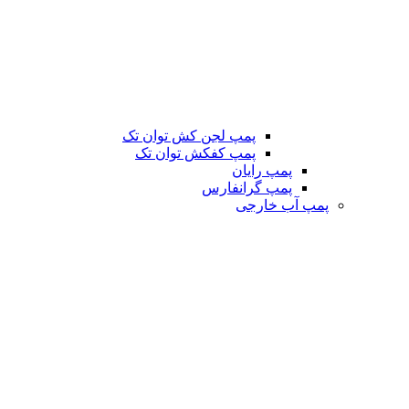
پمپ لجن کش توان تک
پمپ کفکش توان تک
پمپ رایان
پمپ گرانفارس
پمپ آب خارجی