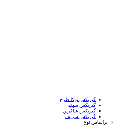
گیربکس توکا طرح
گیربکس سهند
گیربکس شاکرین
گیربکس شریف
براساس نوع