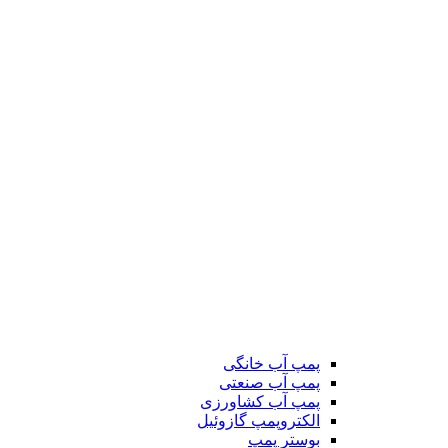
پمپ آب خانگی
پمپ آب صنعتی
پمپ آب کشاورزی
الکتروپمپ گازوئیل
بوستر پمپ