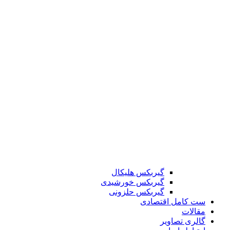
گیربکس هلیکال
گیربکس خورشیدی
گیربکس حلزونی
ست کامل اقتصادی
مقالات
گالری تصاویر