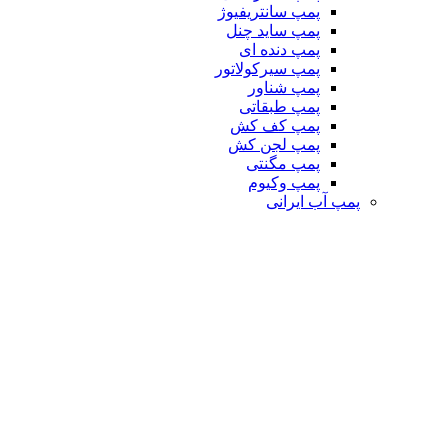
پمپ سانتریفیوژ
پمپ ساید چنل
پمپ دنده ای
پمپ سیرکولاتور
پمپ شناور
پمپ طبقاتی
پمپ کف کش
پمپ لجن کش
پمپ مگنتی
پمپ وکیوم
پمپ آب ایرانی