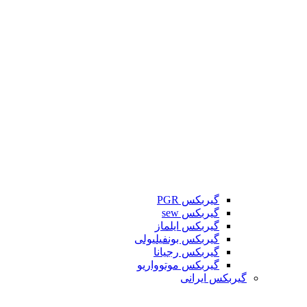
گیربکس PGR
گیربکس sew
گیربکس ایلماز
گیربکس بونفیلیولی
گیربکس رجیانا
گیربکس موتوواریو
گیربکس ایرانی