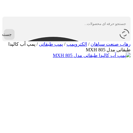
جستجو
رهاب صنعت سپاهان
/
الکتروپمپ
/
پمپ طبقاتی
/
پمپ آب کالپدا
طبقاتی مدل MXH 805