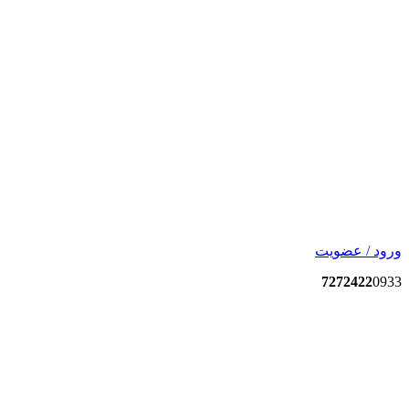
ورود / عضویت
7272422
0933