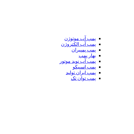
پمپ آب موتوژن
پمپ آب الکتروژن
پمپ پمپیران
بهار پمپ
پمپ آب نوید موتور
پمپ اسپیکو
پمپ ایران تولید
پمپ توان تک