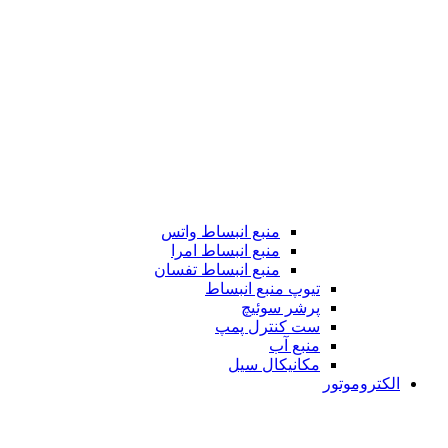
منبع انبساط واتس
منبع انبساط امرا
منبع انبساط تفسان
تیوپ منبع انبساط
پرشر سوئیچ
ست کنترل پمپ
منبع آب
مکانیکال سیل
الکتروموتور