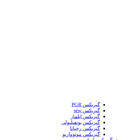
گیربکس PGR
گیربکس sew
گیربکس ایلماز
گیربکس بونفیلیولی
گیربکس رجیانا
گیربکس موتوواریو