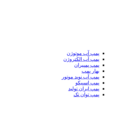
پمپ آب موتوژن
پمپ آب الکتروژن
پمپ پمپیران
بهار پمپ
پمپ آب نوید موتور
پمپ اسپیکو
پمپ ایران تولید
پمپ توان تک