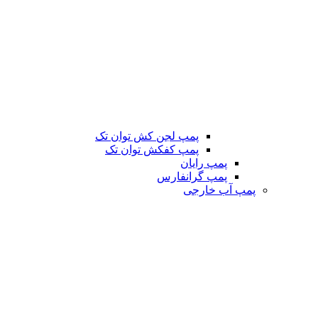
پمپ لجن کش توان تک
پمپ کفکش توان تک
پمپ رایان
پمپ گرانفارس
پمپ آب خارجی