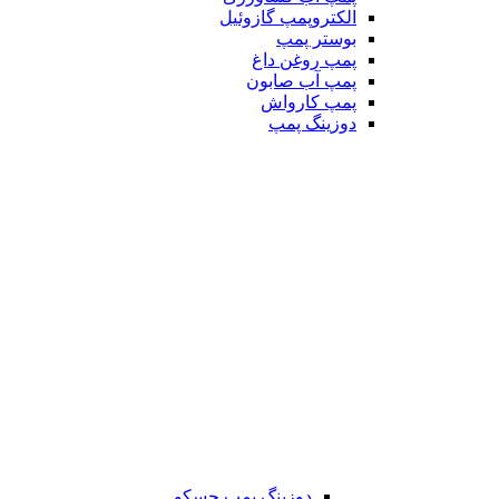
الکتروپمپ گازوئیل
بوستر پمپ
پمپ روغن داغ
پمپ آب صابون
پمپ کارواش
دوزینگ پمپ
دوزینگ پمپ جسکو