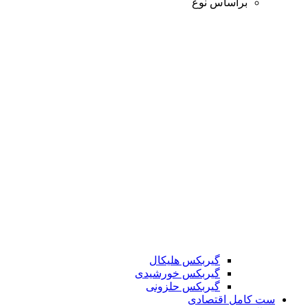
براساس نوع
گیربکس هلیکال
گیربکس خورشیدی
گیربکس حلزونی
ست کامل اقتصادی