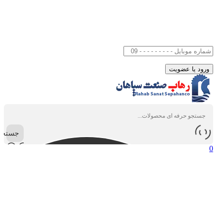
جستجو
0