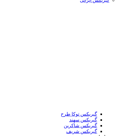
گیربکس ایرانی
گیربکس توکا طرح
گیربکس سهند
گیربکس شاکرین
گیربکس شریف