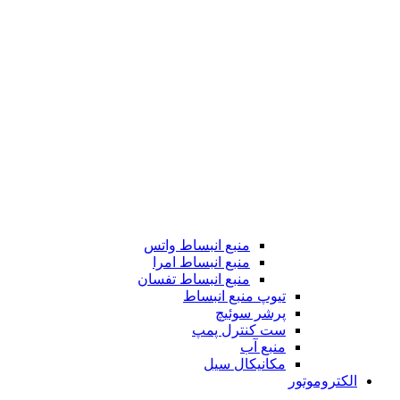
منبع انبساط واتس
منبع انبساط امرا
منبع انبساط تفسان
تیوپ منبع انبساط
پرشر سوئیچ
ست کنترل پمپ
منبع آب
مکانیکال سیل
الکتروموتور