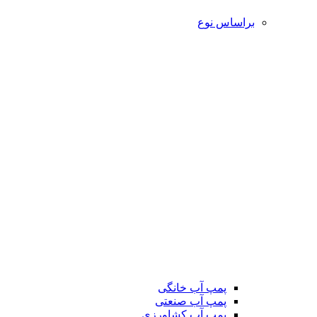
براساس نوع
پمپ آب خانگی
پمپ آب صنعتی
پمپ آب کشاورزی