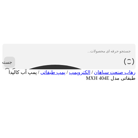
جستجو
رهاب صنعت سپاهان
/
الکتروپمپ
/
پمپ طبقاتی
/
پمپ آب کالپدا
طبقاتی مدل MXH 404E