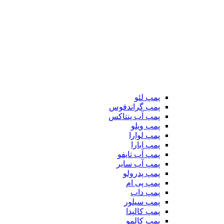
پمپ لئو
پمپ گراندفوس
پمپ آب پنتاکس
پمپ ویلو
پمپ لوارا
پمپ ابارا
پمپ آب تایفو
پمپ آب سایر
پمپ پدرولو
پمپ پی ام
پمپ داب
پمپ سیلور
پمپ کالپدا
پمپ کالمو