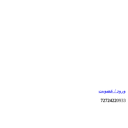
ورود / عضویت
7272422
0933