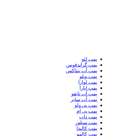
پمپ لئو
پمپ گراندفوس
پمپ آب پنتاکس
پمپ ویلو
پمپ لوارا
پمپ ابارا
پمپ آب تایفو
پمپ آب سایر
پمپ پدرولو
پمپ پی ام
پمپ داب
پمپ سیلور
پمپ کالپدا
پمپ کالمو