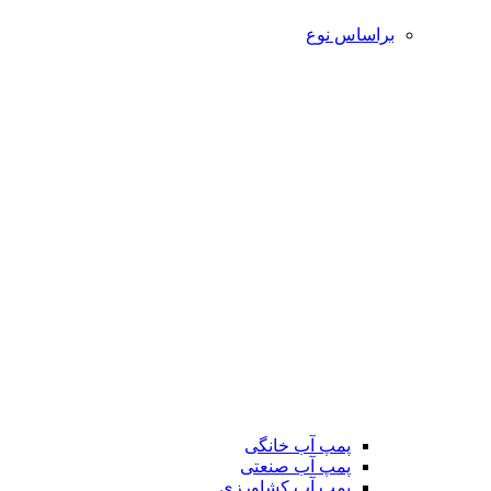
براساس نوع
پمپ آب خانگی
پمپ آب صنعتی
پمپ آب کشاورزی