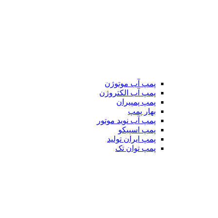
پمپ آب موتوژن
پمپ آب الکتروژن
پمپ پمپیران
بهار پمپ
پمپ آب نوید موتور
پمپ اسپیکو
پمپ ایران تولید
پمپ توان تک