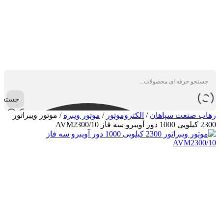
جستجو
رهاب صنعت سپاهان
/
الکتروموتور
/
موتور ویبره
/
موتور ویبراتور
2300 کیلویی 1000 دور آویبرو سه فاز AVM2300/10