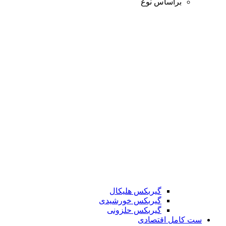
براساس نوع
گیربکس هلیکال
گیربکس خورشیدی
گیربکس حلزونی
ست کامل اقتصادی