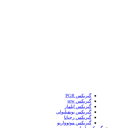
گیربکس PGR
گیربکس sew
گیربکس ایلماز
گیربکس بونفیلیولی
گیربکس رجیانا
گیربکس موتوواریو