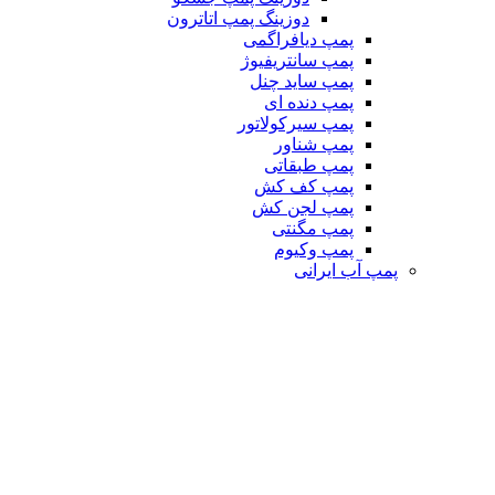
دوزینگ پمپ اتاترون
پمپ دیافراگمی
پمپ سانتریفیوژ
پمپ ساید چنل
پمپ دنده ای
پمپ سیرکولاتور
پمپ شناور
پمپ طبقاتی
پمپ کف کش
پمپ لجن کش
پمپ مگنتی
پمپ وکیوم
پمپ آب ایرانی