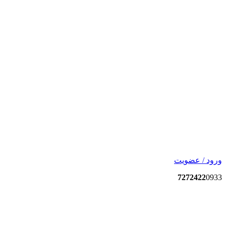
ورود / عضویت
7272422
0933