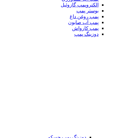
الکتروپمپ گازوئیل
بوستر پمپ
پمپ روغن داغ
پمپ آب صابون
پمپ کارواش
دوزینگ پمپ
دوزینگ پمپ جسکو