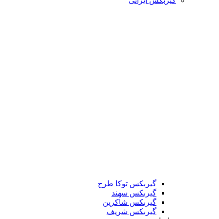
گیربکس ایرانی
گیربکس توکا طرح
گیربکس سهند
گیربکس شاکرین
گیربکس شریف