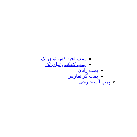
پمپ لجن کش توان تک
پمپ کفکش توان تک
پمپ رایان
پمپ گرانفارس
پمپ آب خارجی