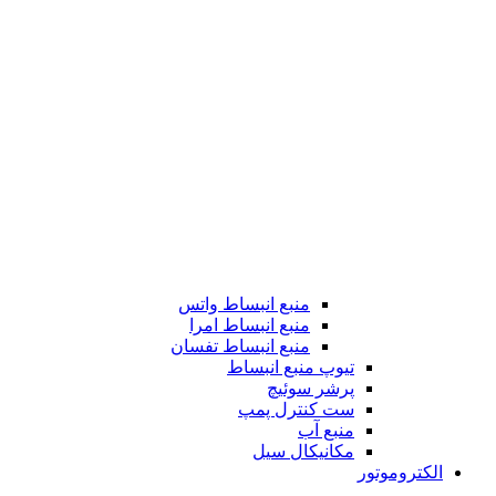
منبع انبساط واتس
منبع انبساط امرا
منبع انبساط تفسان
تیوپ منبع انبساط
پرشر سوئیچ
ست کنترل پمپ
منبع آب
مکانیکال سیل
الکتروموتور