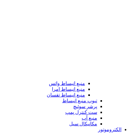
منبع انبساط واتس
منبع انبساط امرا
منبع انبساط تفسان
تیوپ منبع انبساط
پرشر سوئیچ
ست کنترل پمپ
منبع آب
مکانیکال سیل
الکتروموتور