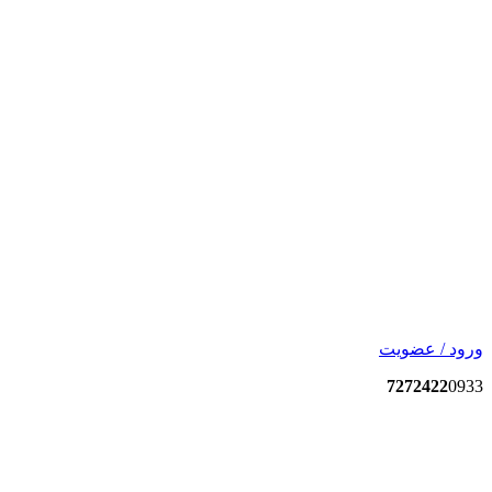
ورود / عضویت
7272422
0933