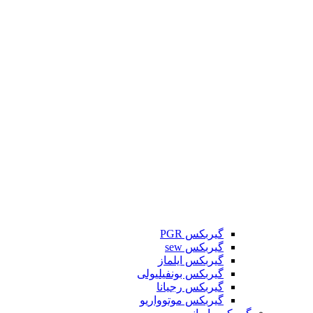
گیربکس PGR
گیربکس sew
گیربکس ایلماز
گیربکس بونفیلیولی
گیربکس رجیانا
گیربکس موتوواریو