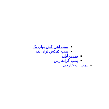
پمپ لجن کش توان تک
پمپ کفکش توان تک
پمپ رایان
پمپ گرانفارس
پمپ آب خارجی