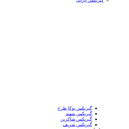
گیربکس ایرانی
گیربکس توکا طرح
گیربکس سهند
گیربکس شاکرین
گیربکس شریف