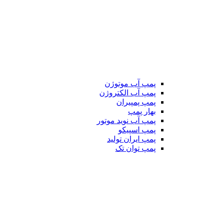
پمپ آب موتوژن
پمپ آب الکتروژن
پمپ پمپیران
بهار پمپ
پمپ آب نوید موتور
پمپ اسپیکو
پمپ ایران تولید
پمپ توان تک