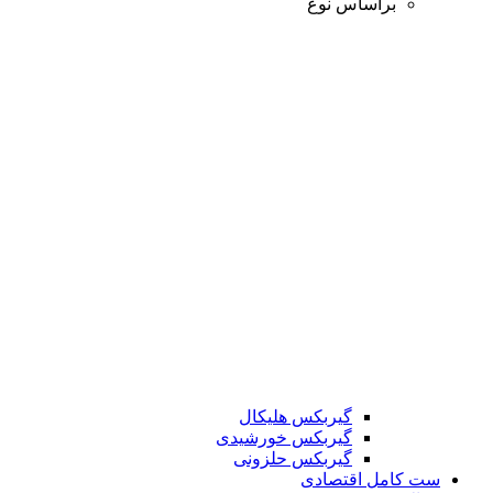
براساس نوع
گیربکس هلیکال
گیربکس خورشیدی
گیربکس حلزونی
ست کامل اقتصادی