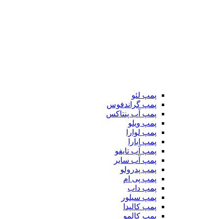
پمپ لئو
پمپ گراندفوس
پمپ آب پنتاکس
پمپ ویلو
پمپ لوارا
پمپ ابارا
پمپ آب تایفو
پمپ آب سایر
پمپ پدرولو
پمپ پی ام
پمپ داب
پمپ سیلور
پمپ کالپدا
پمپ کالمو