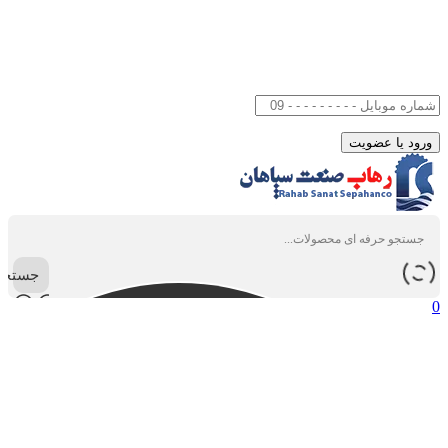
جستجو
0