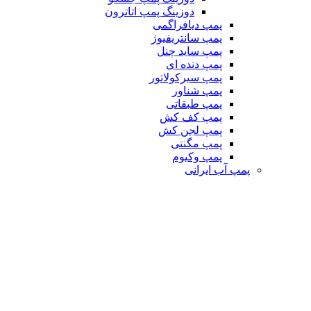
دوزینگ پمپ اتاترون
پمپ دیافراگمی
پمپ سانتریفیوژ
پمپ ساید چنل
پمپ دنده ای
پمپ سیرکولاتور
پمپ شناور
پمپ طبقاتی
پمپ کف کش
پمپ لجن کش
پمپ مگنتی
پمپ وکیوم
پمپ آب ایرانی