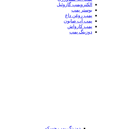
الکتروپمپ گازوئیل
بوستر پمپ
پمپ روغن داغ
پمپ آب صابون
پمپ کارواش
دوزینگ پمپ
دوزینگ پمپ جسکو