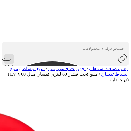
جستجو
رهاب صنعت سپاهان
/
تجهیزات جانبی پمپ
/
منبع انبساط
/
منبع
انبساط تفسان
/
منبع تحت فشار 60 لیتری تفسان مدل TEV-V60
(درجه‌دار)