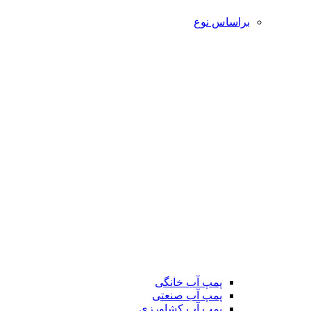
براساس نوع
پمپ آب خانگی
پمپ آب صنعتی
پمپ آب کشاورزی