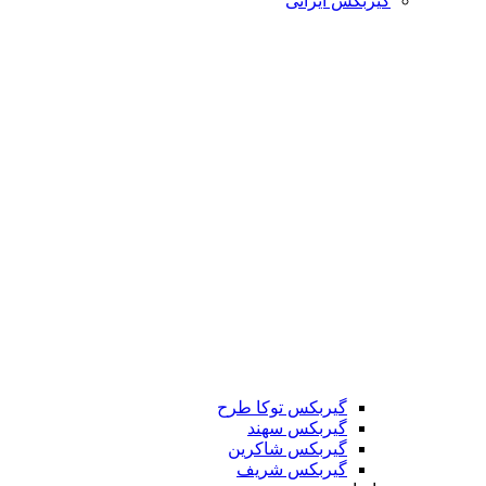
گیربکس ایرانی
گیربکس توکا طرح
گیربکس سهند
گیربکس شاکرین
گیربکس شریف