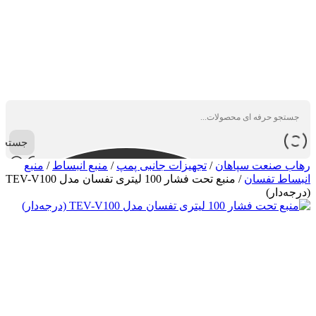
جستجو
رهاب صنعت سپاهان
/
تجهیزات جانبی پمپ
/
منبع انبساط
/
منبع
انبساط تفسان
/
منبع تحت فشار 100 لیتری تفسان مدل TEV-V100
(درجه‌دار)