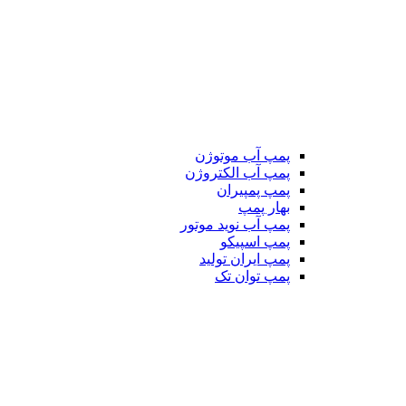
پمپ آب موتوژن
پمپ آب الکتروژن
پمپ پمپیران
بهار پمپ
پمپ آب نوید موتور
پمپ اسپیکو
پمپ ایران تولید
پمپ توان تک