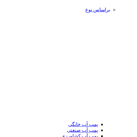
براساس نوع
پمپ آب خانگی
پمپ آب صنعتی
پمپ آب کشاورزی