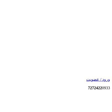
ورود / عضویت
7272422
0933