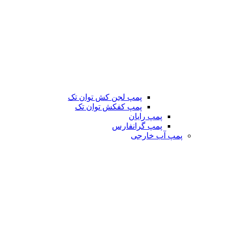
پمپ لجن کش توان تک
پمپ کفکش توان تک
پمپ رایان
پمپ گرانفارس
پمپ آب خارجی