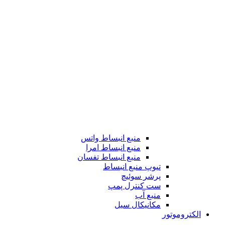
منبع انبساط واتس
منبع انبساط امرا
منبع انبساط تفسان
تیوپ منبع انبساط
پرشر سوئیچ
ست کنترل پمپ
منبع آب
مکانیکال سیل
الکتروموتور