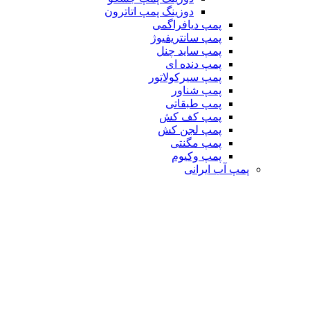
دوزینگ پمپ اتاترون
پمپ دیافراگمی
پمپ سانتریفیوژ
پمپ ساید چنل
پمپ دنده ای
پمپ سیرکولاتور
پمپ شناور
پمپ طبقاتی
پمپ کف کش
پمپ لجن کش
پمپ مگنتی
پمپ وکیوم
پمپ آب ایرانی