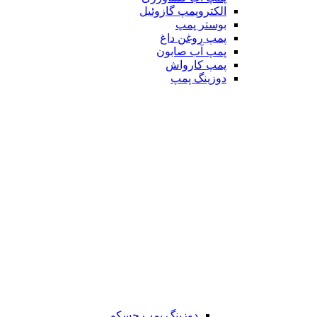
الکتروپمپ گازوئیل
بوستر پمپ
پمپ روغن داغ
پمپ آب صابون
پمپ کارواش
دوزینگ پمپ
دوزینگ پمپ جسکو