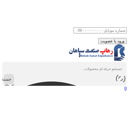
جستجو
0