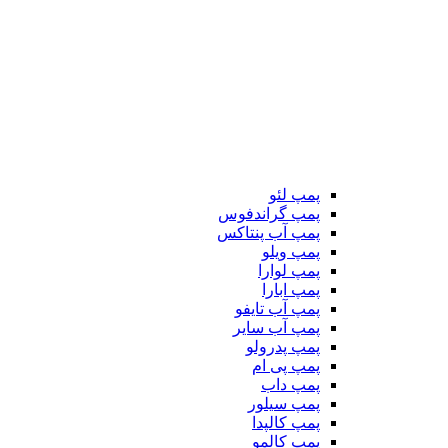
پمپ لئو
پمپ گراندفوس
پمپ آب پنتاکس
پمپ ویلو
پمپ لوارا
پمپ ابارا
پمپ آب تایفو
پمپ آب سایر
پمپ پدرولو
پمپ پی ام
پمپ داب
پمپ سیلور
پمپ کالپدا
پمپ کالمو