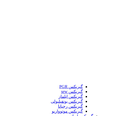
گیربکس PGR
گیربکس sew
گیربکس ایلماز
گیربکس بونفیلیولی
گیربکس رجیانا
گیربکس موتوواریو