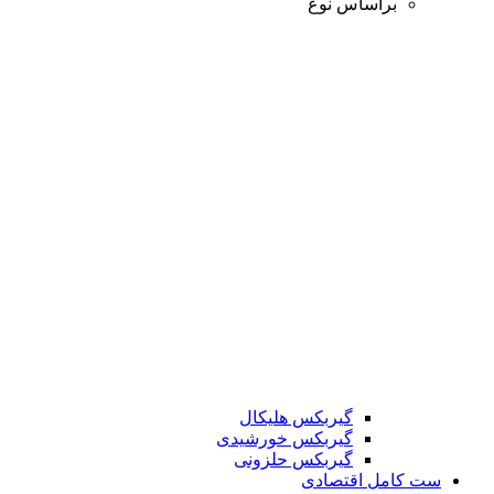
براساس نوع
گیربکس هلیکال
گیربکس خورشیدی
گیربکس حلزونی
ست کامل اقتصادی