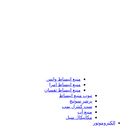
منبع انبساط واتس
منبع انبساط امرا
منبع انبساط تفسان
تیوپ منبع انبساط
پرشر سوئیچ
ست کنترل پمپ
منبع آب
مکانیکال سیل
الکتروموتور