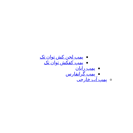
پمپ لجن کش توان تک
پمپ کفکش توان تک
پمپ رایان
پمپ گرانفارس
پمپ آب خارجی