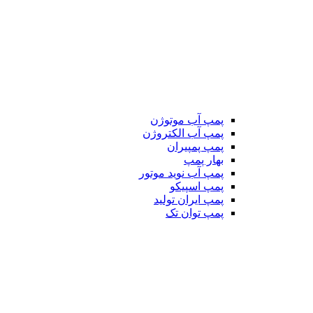
پمپ آب موتوژن
پمپ آب الکتروژن
پمپ پمپیران
بهار پمپ
پمپ آب نوید موتور
پمپ اسپیکو
پمپ ایران تولید
پمپ توان تک