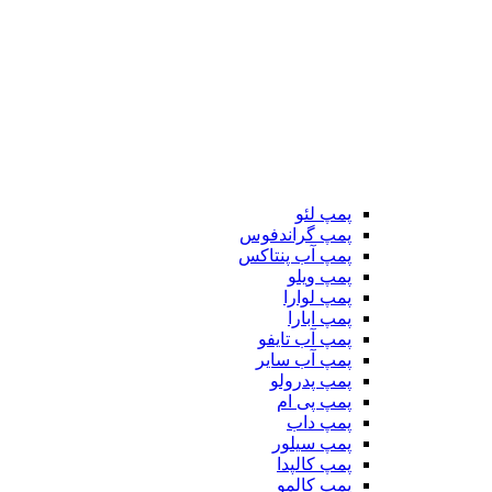
پمپ لئو
پمپ گراندفوس
پمپ آب پنتاکس
پمپ ویلو
پمپ لوارا
پمپ ابارا
پمپ آب تایفو
پمپ آب سایر
پمپ پدرولو
پمپ پی ام
پمپ داب
پمپ سیلور
پمپ کالپدا
پمپ کالمو