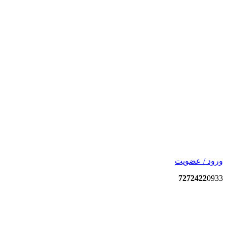
ورود / عضویت
7272422
0933