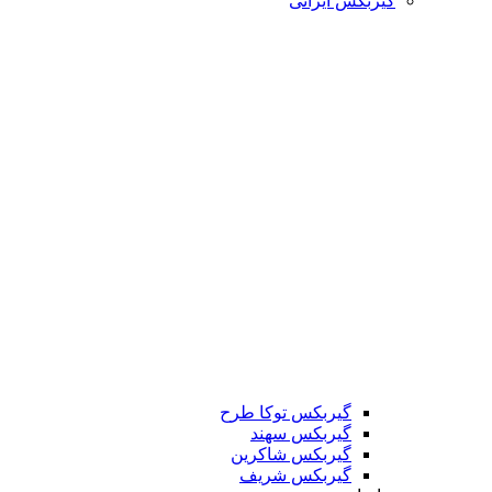
گیربکس ایرانی
گیربکس توکا طرح
گیربکس سهند
گیربکس شاکرین
گیربکس شریف