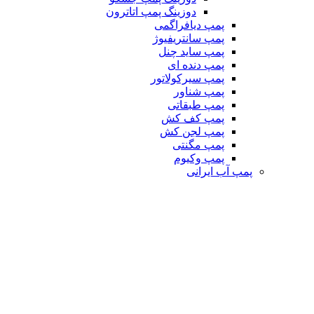
دوزینگ پمپ اتاترون
پمپ دیافراگمی
پمپ سانتریفیوژ
پمپ ساید چنل
پمپ دنده ای
پمپ سیرکولاتور
پمپ شناور
پمپ طبقاتی
پمپ کف کش
پمپ لجن کش
پمپ مگنتی
پمپ وکیوم
پمپ آب ایرانی