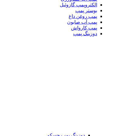
الکتروپمپ گازوئیل
بوستر پمپ
پمپ روغن داغ
پمپ آب صابون
پمپ کارواش
دوزینگ پمپ
دوزینگ پمپ جسکو