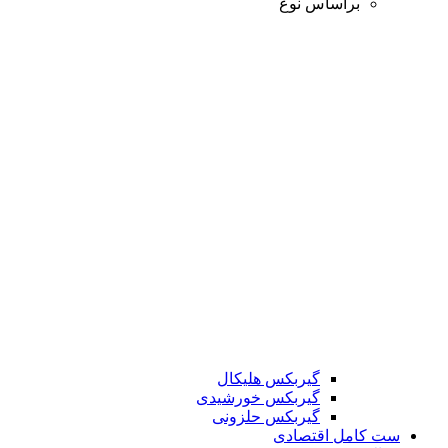
براساس نوع
گیربکس هلیکال
گیربکس خورشیدی
گیربکس حلزونی
ست کامل اقتصادی