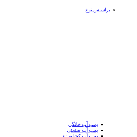
براساس نوع
پمپ آب خانگی
پمپ آب صنعتی
پمپ آب کشاورزی