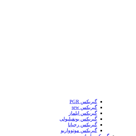
گیربکس PGR
گیربکس sew
گیربکس ایلماز
گیربکس بونفیلیولی
گیربکس رجیانا
گیربکس موتوواریو