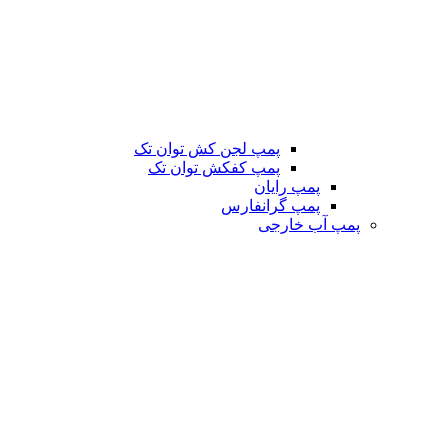
پمپ لجن کش توان تک
پمپ کفکش توان تک
پمپ رایان
پمپ گرانفارس
پمپ آب خارجی