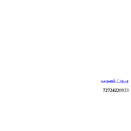
ورود / عضویت
7272422
0933