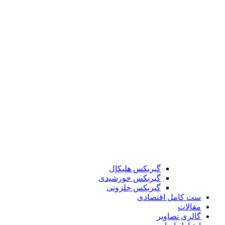
گیربکس هلیکال
گیربکس خورشیدی
گیربکس حلزونی
ست کامل اقتصادی
مقالات
گالری تصاویر