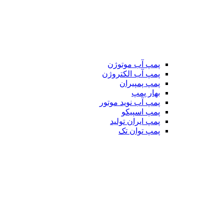
پمپ آب موتوژن
پمپ آب الکتروژن
پمپ پمپیران
بهار پمپ
پمپ آب نوید موتور
پمپ اسپیکو
پمپ ایران تولید
پمپ توان تک