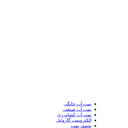
پمپ آب خانگی
پمپ آب صنعتی
پمپ آب کشاورزی
الکتروپمپ گازوئیل
بوستر پمپ