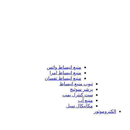
منبع انبساط واتس
منبع انبساط امرا
منبع انبساط تفسان
تیوپ منبع انبساط
پرشر سوئیچ
ست کنترل پمپ
منبع آب
مکانیکال سیل
الکتروموتور