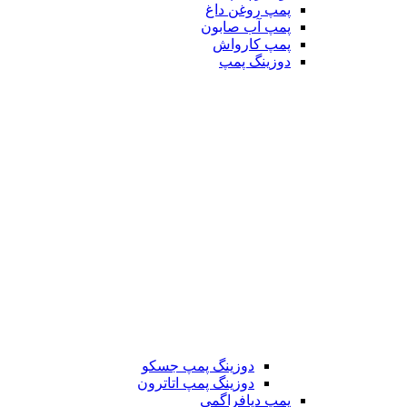
پمپ روغن داغ
پمپ آب صابون
پمپ کارواش
دوزینگ پمپ
دوزینگ پمپ جسکو
دوزینگ پمپ اتاترون
پمپ دیافراگمی