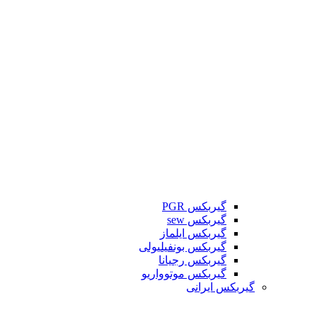
گیربکس PGR
گیربکس sew
گیربکس ایلماز
گیربکس بونفیلیولی
گیربکس رجیانا
گیربکس موتوواریو
گیربکس ایرانی