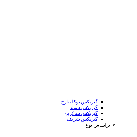
گیربکس توکا طرح
گیربکس سهند
گیربکس شاکرین
گیربکس شریف
براساس نوع