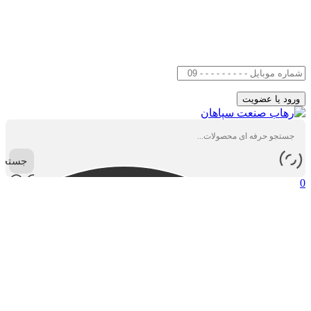
جستجو
0