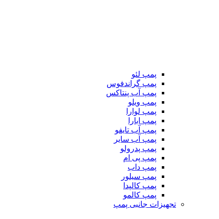
پمپ لئو
پمپ گراندفوس
پمپ آب پنتاکس
پمپ ویلو
پمپ لوارا
پمپ ابارا
پمپ آب تایفو
پمپ آب سایر
پمپ پدرولو
پمپ پی ام
پمپ داب
پمپ سیلور
پمپ کالپدا
پمپ کالمو
تجهیزات جانبی پمپ