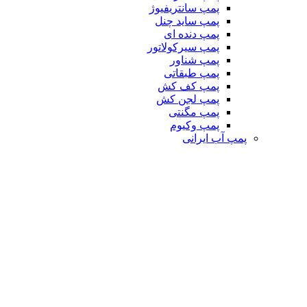
پمپ سانتریفیوژ
پمپ ساید چنل
پمپ دنده ای
پمپ سیرکولاتور
پمپ شناور
پمپ طبقاتی
پمپ کف کش
پمپ لجن کش
پمپ مگنتی
پمپ وکیوم
پمپ آب ایرانی